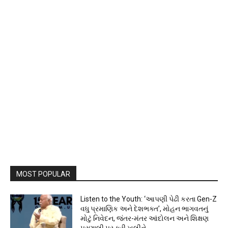
MOST POPULAR
Listen to the Youth: ‘આપણી પેઢી કરતા Gen-Z
વધુ પ્રમાણિક અને દેશભક્ત’, મોહન ભાગવતનું
મોટું નિવેદન, જંતર-મંતર આંદોલન અને શિક્ષણ
પ્રણાલી પર કરી ખુલીને...