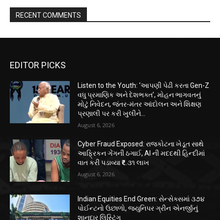
RECENT COMMENTS
EDITOR PICKS
Listen to the Youth: ‘આપણી પેઢી કરતા Gen-Z
વધુ પ્રમાણિક અને દેશભક્ત’, મોહન ભાગવતનું
મોટું નિવેદન, જંતર-મંતર આંદોલન અને શિક્ષણ
પ્રણાલી પર કરી ખુલીને...
August 6, 2026
Cyber Fraud Exposed: રાજકોટના ખેડૂત સાથે
આફ્રિકન ગેંગની ઠગાઈ, AI ની મદદથી હિન્દીમાં
વાત કરી પડાવ્યા ₹૬.૩૧ લાખ
August 6, 2026
Indian Equities End Green: સેન્સેક્સમાં ૩૭૪
પોઈન્ટનો ઉછાળો, જ્યુનિપર ગ્રીન એનર્જીનું
શાનદાર લિસ્ટિંગ