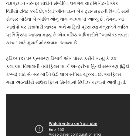
વડાપ્રધાન નરેન્દ્ર મોદીને સંબોધિત લગભગ ચાર મિનિટનો એક
વિડીયો ટ્વિટ કર્યો છે, જેમાં ઑનલાઇન બેંક ટ્રાન્સફરની વિગતો સાથે
સેન્સર બોર્ડના બે વ્યક્તિઓનું નામ આપવામાં આવ્યું છે. તેમના આ
આક્ષેપો પર સત્તાધારી ભાજપ અને માહિતી પ્રસારણ મંત્રાલયે ત્વરિત
પ્રતિક્રિયા આપતા કહ્યું કે એક વરિષ્ઠ અધિકારીને “આજે જ તપાસ
કરવા” માટે મુંબઈ મોકલવામાં આવ્યા છે.
ટ્વિટર (X) પર પ્રસારણ વિભાગે એક પોસ્ટ કરીને કહ્યું કે 24
કલાકમાં વિશાલની નવી ફિલ્મ ‘માર્ક એન્ટ્રી’ના હિન્દી સંસ્કરણ (હિંદી
ડબ્બ્ડ) માટે સેન્સર બોર્ડને 6.5 લાખ રૂપિયા ચૂકવ્યા છે. આ ફિલ્મ
ગયા અઠવાડિયે સાઉથ ફિલ્મ સિનેમામાં રિલીઝ કરવામાં આવી હતી.