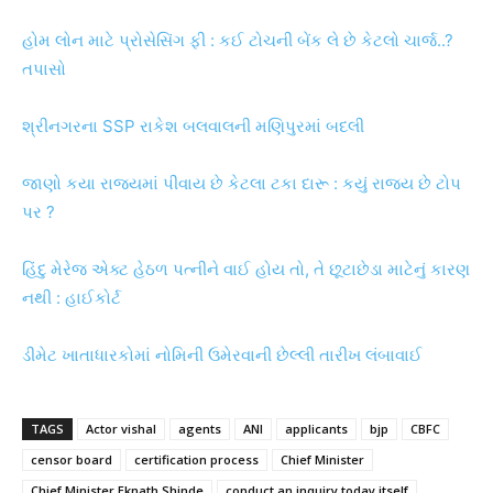
હોમ લોન માટે પ્રોસેસિંગ ફી : કઈ ટોચની બેંક લે છે કેટલો ચાર્જ..?
તપાસો
શ્રીનગરના SSP રાકેશ બલવાલની મણિપુરમાં બદલી
જાણો કયા રાજ્યમાં પીવાય છે કેટલા ટકા દારૂ : કયું રાજ્ય છે ટોપ
પર ?
હિંદુ મેરેજ એક્ટ હેઠળ પત્નીને વાઈ હોય તો, તે છૂટાછેડા માટેનું કારણ
નથી : હાઈકોર્ટ
ડીમેટ ખાતાધારકોમાં નોમિની ઉમેરવાની છેલ્લી તારીખ લંબાવાઈ
TAGS
Actor vishal
agents
ANI
applicants
bjp
CBFC
censor board
certification process
Chief Minister
Chief Minister Eknath Shinde
conduct an inquiry today itself