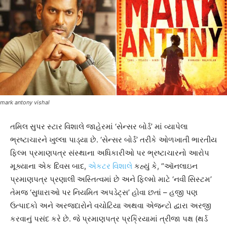
mark antony vishal
તમિલ સુપર સ્ટાર વિશાલે જાહેરમાં ‘સેન્સર બોર્ડ’ માં વ્યાપેલા
ભ્રષ્ટાચારને ખુલ્લા પાડ્યા છે. ‘સેન્સર બોર્ડ’ તરીકે ઓળખાતી ભારતીય
ફિલ્મ પ્રમાણપત્ર સંસ્થાના અધિકારીઓ પર ભ્રષ્ટાચારનો આરોપ
મૂક્યાના એક દિવસ બાદ,
એકટર વિશાલે
કહ્યું કે, “ઑનલાઇન
પ્રમાણપત્ર પ્રણાલી અસ્તિત્વમાં છે અને ફિલ્મો માટે ‘નવી સિસ્ટમ’
તેમજ ‘સુધારાઓ પર નિયમિત અપડેટ્સ’ હોવા છતાં – હજી પણ
ઉત્પાદકો અને અરજદારોને વચોટિયા અથવા એજન્ટો દ્વારા અરજી
કરવાનું પસંદ કરે છે. જે પ્રમાણપત્ર પ્રક્રિયામાં ત્રીજા પક્ષ (થર્ડ