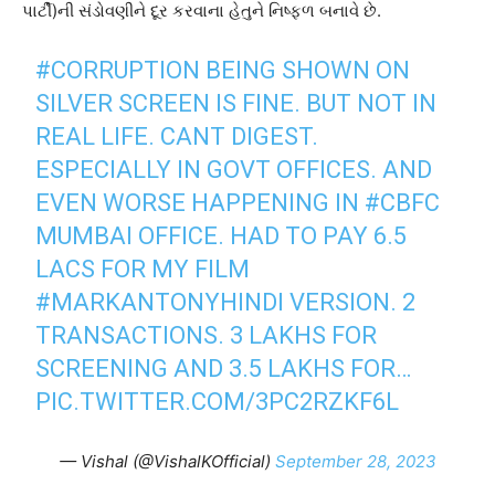
પાર્ટી)ની સંડોવણીને દૂર કરવાના હેતુને નિષ્ફળ બનાવે છે.
#CORRUPTION
BEING SHOWN ON
SILVER SCREEN IS FINE. BUT NOT IN
REAL LIFE. CANT DIGEST.
ESPECIALLY IN GOVT OFFICES. AND
EVEN WORSE HAPPENING IN
#CBFC
MUMBAI OFFICE. HAD TO PAY 6.5
LACS FOR MY FILM
#MARKANTONYHINDI
VERSION. 2
TRANSACTIONS. 3 LAKHS FOR
SCREENING AND 3.5 LAKHS FOR…
PIC.TWITTER.COM/3PC2RZKF6L
— Vishal (@VishalKOfficial)
September 28, 2023