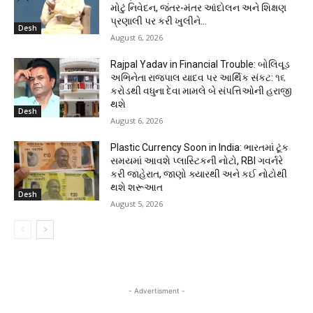
મોટું નિવેદન, જંતર-મંતર આંદોલન અને શિક્ષણ
પ્રણાલી પર કરી ખુલીને...
Desh
August 6, 2026
Rajpal Yadav in Financial Trouble: બોલિવૂડ
અભિનેતા રાજપાલ યાદવ પર આર્થિક સંકટ: ૧૬
કરોડથી વધુના દેવા મામલે બે સંપત્તિઓની હરાજી
થશે
Desh
August 6, 2026
Plastic Currency Soon in India: ભારતમાં ટૂંક
સમયમાં આવશે પ્લાસ્ટિકની નોટો, RBI ગવર્નરે
કરી જાહેરાત, જાણો ક્યારથી અને કઈ નોટોથી
થશે શરૂઆત
Desh
August 5, 2026
- Advertisment -