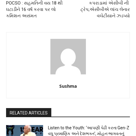
POCSO : સહમતિની વય 18 થી
કપરાડામાં એસીબી ની
ઘટાડીને 16 વર્ષ કરવા પર લો
ટ્રેપ,એસીબીએ લાંચ લેનાર
કમિશન અસંમત
વચેટીયાને ઝડપ્યો
Sushma
RELATED ARTICLES
Listen to the Youth: ‘આપણી પેઢી કરતા Gen-Z
વધુ પ્રમાણિક અને દેશભક્ત’, મોહન ભાગવતનું