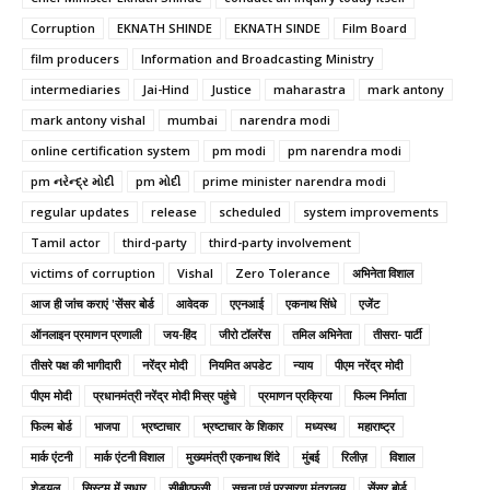
Corruption
EKNATH SHINDE
EKNATH SINDE
Film Board
film producers
Information and Broadcasting Ministry
intermediaries
Jai-Hind
Justice
maharastra
mark antony
mark antony vishal
mumbai
narendra modi
online certification system
pm modi
pm narendra modi
pm નરેન્દ્ર મોદી
pm મોદી
prime minister narendra modi
regular updates
release
scheduled
system improvements
Tamil actor
third-party
third-party involvement
victims of corruption
Vishal
Zero Tolerance
अभिनेता विशाल
आज ही जांच कराएं 'सेंसर बोर्ड
आवेदक
एएनआई
एकनाथ सिंधे
एजेंट
ऑनलाइन प्रमाणन प्रणाली
जय-हिंद
जीरो टॉलरेंस
तमिल अभिनेता
तीसरा- पार्टी
तीसरे पक्ष की भागीदारी
नरेंद्र मोदी
नियमित अपडेट
न्याय
पीएम नरेंद्र मोदी
पीएम मोदी
प्रधानमंत्री नरेंद्र मोदी मिस्र पहुंचे
प्रमाणन प्रक्रिया
फिल्म निर्माता
फिल्म बोर्ड
भाजपा
भ्रष्टाचार
भ्रष्टाचार के शिकार
मध्यस्थ
महाराष्ट्र
मार्क एंटनी
मार्क एंटनी विशाल
मुख्यमंत्री एकनाथ शिंदे
मुंबई
रिलीज़
विशाल
शेड्यूल
सिस्टम में सुधार
सीबीएफसी
सूचना एवं प्रसारण मंत्रालय
सेंसर बोर्ड