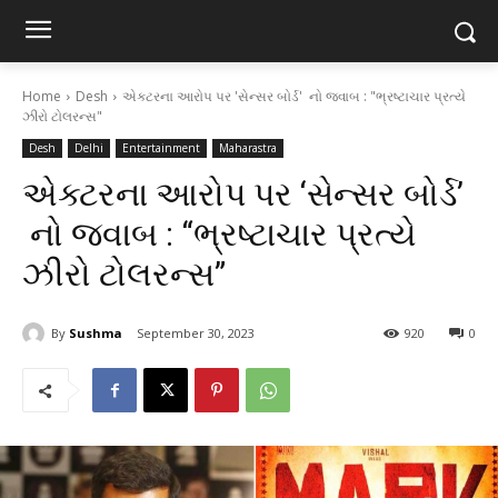
Home
Desh
એક્ટરના આરોપ પર 'સેન્સર બોર્ડ' નો જવાબ : "ભ્રષ્ટાચાર પ્રત્યે
ઝીરો ટોલરન્સ"
Desh
Delhi
Entertainment
Maharastra
એક્ટરના આરોપ પર ‘સેન્સર બોર્ડ’
નો જવાબ : “ભ્રષ્ટાચાર પ્રત્યે
ઝીરો ટોલરન્સ”
By
Sushma
September 30, 2023
920
0