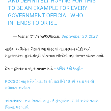
AND DEFINITELY HOPING FOR THIS
TO BE AN EXAMPLE FOR EVERY
GOVERNMENT OFFICIAL WHO
INTENDS TO OR IS…
— Vishal (@VishalKOfficial)
September 30, 2023
સાઉથ અભિનેતા વિશાલે આ પોસ્ટમાં વડાપ્રધાન મોદી અને
મહારાષ્ટ્રના મુખ્યમંત્રી એકનાથ સીન્દેનો પણ અભાર વ્યક્ત કર્યો.
દેશ – દુનિયાના વધુ સમાચાર માટે
– કલિક કરો અહી –
POCSO : સહમતિની વય 18 થી ઘટાડીને 16 વર્ષ કરવા પર લો
કમિશન અસંમત
ઓક્ટોબરમાં નવા નિયમો લાગુ : 5 ફેરફારોની સીધી અસર તમારા
ખિસ્સા પર પડશે