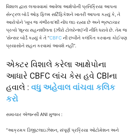
વિશાલ દ્વારા લગાવવામાં આવેલા આક્ષેપોની પ્રતિક્રિયા આપતા
સેન્ટ્રલ બોર્ડ ઓફ ફિલ્મ સર્ટિફિકેશને ખાતરી આપતા કહ્યું કે, તે
આરોપોને ‘ખૂબ જ ગંભીરતા’થી નોંધ લઇ રહ્યા છે અને ભ્રષ્ટાચાર
પ્રત્યે ‘શૂન્ય સહનશીલતા (ઝીરો ટોલરેન્શ)’ની નીતિ ધરાવે છે. તેમ જ
‘સેન્સર બોર્ડે કહ્યું કે તે “
CBFC
ની છબીને કલંકિત કરવાના કોઈપણ
પ્રયાસોને સહન કરવામાં આવશે નહીં”.
એક્ટર વિશાલે કરેલા આક્ષેપોના
આધારે CBFC લાંચ કેસ હવે CBIના
હવાલે :
વધુ અહેવાલ વાંચવા કલિક
કરો
સમાચાર એજન્સી ANI મુજબ :
“આક્રમક ડિજીટલાઇઝેશન, સંપૂર્ણ પ્રક્રિયા ઓટોમેશન અને