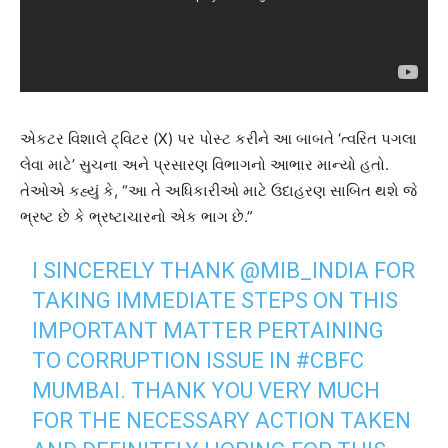
એકટર વિશાલે ટ્વિટર (X) પર પોસ્ટ કરીને આ બાબતે ‘ત્વરિત પગલા
લેવા માટે’ સુચના અને પ્રસારણ વિભાગનો આભાર માન્યો હતો.
તેઓએ કહ્યું કે, “આ તે અધિકારીઓ માટે ઉદાહરણ સાબિત થશે જે
ભ્રષ્ટ છે કે ભ્રષ્ટાચારનો એક ભાગ છે.”
I SINCERELY THANK
@MIB_INDIA
FOR
TAKING IMMEDIATE STEPS ON THIS
IMPORTANT MATTER PERTAINING
TO CORRUPTION ISSUE IN
#CBFC
MUMBAI. THANK YOU VERY MUCH
FOR THE NECESSARY ACTION TAKEN