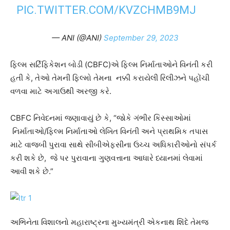
PIC.TWITTER.COM/KVZCHMB9MJ
— ANI (@ANI)
September 29, 2023
ફિલ્મ સર્ટિફિકેશન બોડી (CBFC)એ ફિલ્મ નિર્માતાઓને વિનંતી કરી
હતી કે, તેઓ તેમની ફિલ્મો તેમના નક્કી કરાયેલી રિલીઝને પહોંચી
વળવા માટે અગાઉથી અરજી કરે.
CBFC નિવેદનમાં જણાવાયું છે કે, “જોકે ગંભીર કિસ્સાઓમાં
નિર્માતાઓ/ફિલ્મ નિર્માતાઓ લેખિત વિનંતી અને પ્રાથમિક તપાસ
માટે વાજબી પુરાવા સાથે સીબીએફસીના ઉચ્ચ અધિકારીઓનો સંપર્ક
કરી શકે છે, જે પર પુરાવાના ગુણવત્તાના આધારે ધ્યાનમાં લેવામાં
આવી શકે છે.”
અભિનેતા વિશાલનો મહારાષ્ટ્રના મુખ્યમંત્રી એકનાથ શિંદે તેમજ