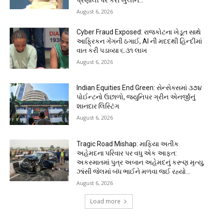
August 6, 2026
Cyber Fraud Exposed: રાજકોટના ખેડૂત સાથે
આફ્રિકન ગેંગની ઠગાઈ, AI ની મદદથી હિન્દીમાં
વાત કરી પડાવ્યા ₹૬.૩૧ લાખ
August 6, 2026
Indian Equities End Green: સેન્સેક્સમાં ૩૭૪
પોઈન્ટનો ઉછાળો, જ્યુનિપર ગ્રીન એનર્જીનું
શાનદાર લિસ્ટિંગ
August 6, 2026
Tragic Road Mishap: માફિયા અતીક
અહેમદના પરિવાર પર વધુ એક આફત:
અકસ્માતમાં પુત્ર અબાન અહેમદનું કરૂણ મૃત્યુ,
ઝાંસી જેલમાં બંધ ભાઈને મળવા જઈ રહ્યો...
August 6, 2026
Load more