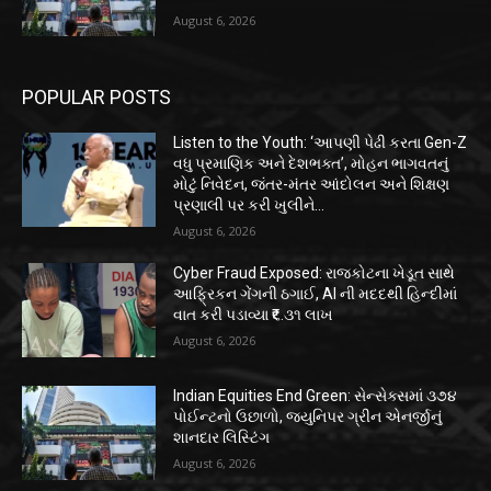
August 6, 2026
POPULAR POSTS
Listen to the Youth: ‘આપણી પેઢી કરતા Gen-Z
વધુ પ્રમાણિક અને દેશભક્ત’, મોહન ભાગવતનું
મોટું નિવેદન, જંતર-મંતર આંદોલન અને શિક્ષણ
પ્રણાલી પર કરી ખુલીને...
August 6, 2026
Cyber Fraud Exposed: રાજકોટના ખેડૂત સાથે
આફ્રિકન ગેંગની ઠગાઈ, AI ની મદદથી હિન્દીમાં
વાત કરી પડાવ્યા ₹૬.૩૧ લાખ
August 6, 2026
Indian Equities End Green: સેન્સેક્સમાં ૩૭૪
પોઈન્ટનો ઉછાળો, જ્યુનિપર ગ્રીન એનર્જીનું
શાનદાર લિસ્ટિંગ
August 6, 2026