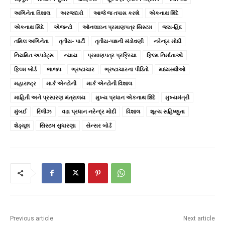
અભિનેતા વિશાલ
અરજદારો
આજે જ તપાસ કરશે
એકનાથ શિંદે
એકનાથ સિંદે
એજન્ટો
ઑનલાઇન પ્રમાણપત્ર સિસ્ટમ
જય-હિંદ
તમિલ અભિનેતા
તૃતીય- પાર્ટી
તૃતીય-પક્ષની સંડોવણી
નરેન્દ્ર મોદી
નિયમિત અપડેટ્સ
ન્યાય
પ્રમાણપત્ર પ્રક્રિયા
ફિલ્મ નિર્માતાઓ
ફિલ્મ બોર્ડ
ભાજપ
ભ્રષ્ટાચાર
ભ્રષ્ટાચારના પીડિતો
મધ્યસ્થીઓ
મહારાષ્ટ્ર
માર્ક એન્ટોની
માર્ક એન્ટોની વિશાલ
માહિતી અને પ્રસારણ મંત્રાલય
મુખ્ય પ્રધાન એકનાથ શિંદે
મુખ્યમંત્રી
મુંબઈ
રિલીઝ
વડા પ્રધાન નરેન્દ્ર મોદી
વિશાલ
શૂન્ય સહિષ્ણુતા
શેડ્યૂલ
સિસ્ટમ સુધારણા
સેન્સર બોર્ડ
Previous article
Next article