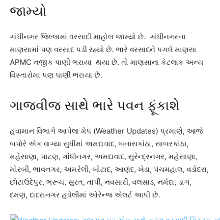
જામ્યો
ગાંધીનગર જિલ્લામાં વરસાદી માહોલ જામ્યો છે. ગાંધીનગરના
માણસામાં પણ વરસાદ પડી રહ્યો છે. ભારે વરસાદને પગલે માણસા
APMC નજીક પાણી ભરાયા થયા છે. તો માણસાના કેટલાક અન્ય
વિસ્તારોમાં પણ પાણી ભરાયા છે.
ગાજવીજ સાથે ભારે પવન ફૂંકાશે
હવામાન વિભાગે આપેલા મેપ (Weather Updates) પ્રમાણે, આજે
બપોરે એક વાગ્યા સુધીમાં અમદાવાદ, બનાસકાંઠા, સાબરકાંઠા,
મહેસાણા, પાટણ, ગાંધીનગર, અમદાવાદ, સુરેન્દ્રનગર, મહેસાણા,
મોરબી, ભાવનગર, અમરેલી, બોટાદ, આણંદ, ખેડા, પંચમહાલ, વડોદરા,
છોટાઉદેપુર, ભરૂચ, સુરત, તાપી, નવસારી, વલસાડ, નર્મદા, ડાંગ,
દમણ, દાદરાનગર હવેલીમાં ઓરેન્જ એલર્ટ આપી છે.