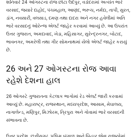
શનિવારે 24 ઓગસ્ટના રોજ છોટા ઉદેપુર, વડોદરામાં અત્યંત ભારે
વરસાદ, જ્યારે દાહોદ, પંચમહાલ, આણંદ, ભરૂચ, નર્મદા, તાપી, સુરત,
ડાંગ, નવસારી, વલસાડ, દમણ તથા દાદરા અને નગર હવેલીમાં અતિ
ભારે વરસાદનું ઓરેન્જ એલર્ટ જાહેર કરવામાં આવ્યું છે. આ ઉપરાંત
ઉત્તર ગુજરાત, અમદાવાદ, ખેડા, મહિસાગર, સુરેન્દ્રનગર, બોટાદ,
ભાવનગર, અમરેલી તથા ગીર સોમનાથમાં યેલો એલર્ટ જાહેર કરાયું
છે.
26 અને 27 ઓગસ્ટના રોજ આવા
રહેશે દેશના હાલ
26 ઓગસ્ટે ગુજરાતના કેટલાક ભાગોમાં રેડ એલર્ટ જારી કરવામાં
આવ્યું છે. મહારાષ્ટ્ર, રાજસ્થાન, મધ્યપ્રદેશ, આસામ, મેઘાલય,
નાગાલેન્ડ, મણિપુર, મિઝોરમ, ત્રિપુરા અને ગોવામાં ભારે વરસાદની
સંભાવના છે.
ઉત્તર પ્રદેશ, છત્તીસગઢ, પશ્ચિમ બંગાળ અને બિહાર જેવા રાજ્યોમાં