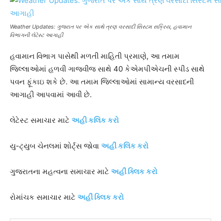
Weather Updates: ગુજરાત પર એક સાથે ત્રણ વરસાદી સિસ્ટમ સક્રિય, હવામાન
વિભાગની લેટેસ્ટ આગાહી
હવામાન વિભાગ પાસેથી મળતી માહિતી પ્રમાણે, આ તમામ
જિલ્લાઓમાં હળવી ગાજવીજ સાથે 40 કેએમપીએચની સ્પીડ સાથે
પવન ફૂંકાઇ શકે છે. આ તમામ જિલ્લાઓમાં સામાન્ય વરસાદની
આગાહી આપવામાં આવી છે.
લેટેસ્ટ સમાચાર માટે
અહી કલિક કરો
યુ-ટ્યુબ ચેનલમાં શોર્ટ્સ જોવા
અહીં કલિક કરો
ગુજરાતના મહત્વના સમાચાર માટે
અહીં ક્લિક કરો
રોમાંચક સમાચાર માટે
અહીં ક્લિક કરો