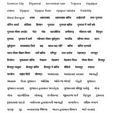
Science City
Shyamal
torrential rain
Tripura
Vejalpur
video
Vijapur
Vijapur Rain
vijapur taluka
Visibility
West Bengal
असम
अहमदाबाद
अहमदाबाद बारिश
आईएमडी
उत्तर गुजरात
ऑरेंज अलर्ट
ओडिशा
किसान
गुजरात
गुजरात बारिश
गुजरात में जमी बर्फ
गुजरात मौसम अपडेट
गोटा
गोवा
घाटलोदिया
छत्तीसगढ़
जीवराज पार्क
त्रिपुरा
दृश्यता
दृश्यता में कमी
नवीनतम मौसम पूर्वानुमान
नागालैंड
पश्चिम बंगाल
पाटन
पूर्वानुमान
बनासकांठा जिले
बाढ़
बादल छाए रहेंगे
बारिश
बारिश प्रणाली
भारत मौसम विज्ञान विभाग
भारी बारिश
मणिपुर
मध्य प्रदेश
महाराष्ट्र
मानसून
मिजोरम
मूसलाधार बारिश
मेघालय
मेहसाणा
मेहसाणा जिला
मौसम विभाग
विजापुर
विजापुर तालुका
विजापुर बारिश
विजापुर में बारिश
वीडियो
वेजलपुर
श्यामल
सरखेज
साइंस सिटी
सौराष्ट्र
અમદાવાદ
અમદાવાદ વરસાદ
આગાહી
આસામ
ઉત્તર ગુજરાત
ઓડિશા
ઓરેન્જ એલર્ટ
ખેડૂતો
ગુજરાત
ગુજરાત વરસાદ
ગુજરાત હવામાન અપડેટ્સ
ગુજરાતમાં થીજી ગયેલું
ગોતા
ગોવા
ઘાટલોડિયા
ચોમાસુ
છત્તીસગઢ
જીવરાજ પાર્ક
ત્રિપુરા
દૃશ્યતા
દૃશ્યતામાં ઘટાડો
નવીનતમ હવામાનની આગાહી
નાગાલેન્ડ
પશ્ચિમ બંગાળ
પાટણ
પૂર
બનાસકાંઠા જિલ્લા
ભારત હવામાન વિભાગ
ભારે વરસાદ