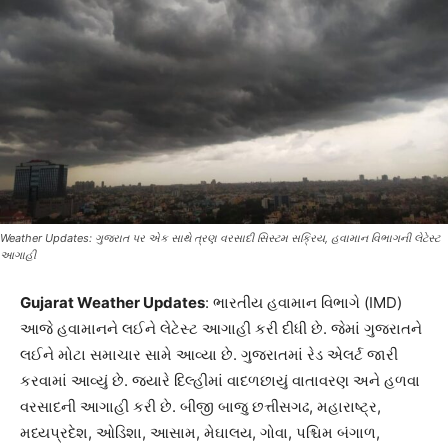
Weather Updates: ગુજરાત પર એક સાથે ત્રણ વરસાદી સિસ્ટમ સક્રિય, હવામાન વિભાગની લેટેસ્ટ
આગાહી
Gujarat Weather Updates
: ભારતીય હવામાન વિભાગે (IMD)
આજે હવામાનને લઈને લેટેસ્ટ આગાહી કરી દીધી છે. જેમાં ગુજરાતને
લઈને મોટા સમાચાર સામે આવ્યા છે. ગુજરાતમાં રેડ એલર્ટ જારી
કરવામાં આવ્યું છે. જ્યારે દિલ્હીમાં વાદળછાયું વાતાવરણ અને હળવા
વરસાદની આગાહી કરી છે. બીજી બાજુ છત્તીસગઢ, મહારાષ્ટ્ર,
મધ્યપ્રદેશ, ઓડિશા, આસામ, મેઘાલય, ગોવા, પશ્ચિમ બંગાળ,