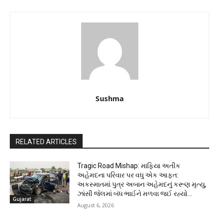
Sushma
RELATED ARTICLES
Tragic Road Mishap: માફિયા અતીક
અહેમદના પરિવાર પર વધુ એક આફત:
અકસ્માતમાં પુત્ર અબાન અહેમદનું કરૂણ મૃત્યુ,
ઝાંસી જેલમાં બંધ ભાઈને મળવા જઈ રહ્યો...
Gujarat
August 6, 2026