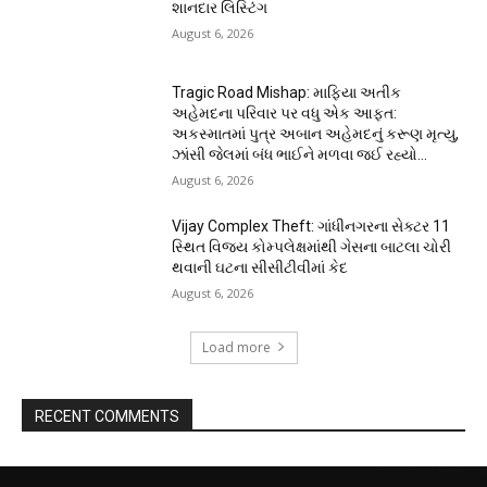
શાનદાર લિસ્ટિંગ
August 6, 2026
Tragic Road Mishap: માફિયા અતીક
અહેમદના પરિવાર પર વધુ એક આફત:
અકસ્માતમાં પુત્ર અબાન અહેમદનું કરૂણ મૃત્યુ,
ઝાંસી જેલમાં બંધ ભાઈને મળવા જઈ રહ્યો...
August 6, 2026
Vijay Complex Theft: ગાંધીનગરના સેક્ટર 11
સ્થિત વિજય કોમ્પલેક્ષમાંથી ગેસના બાટલા ચોરી
થવાની ઘટના સીસીટીવીમાં કેદ
August 6, 2026
Load more
RECENT COMMENTS