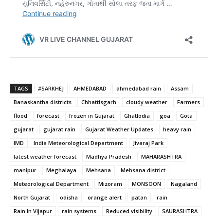
TAGS
#SARKHEJ
AHMEDABAD
ahmedabad rain
Assam
Banaskantha districts
Chhattisgarh
cloudy weather
Farmers
flood
forecast
frozen in Gujarat
Ghatlodia
goa
Gota
gujarat
gujarat rain
Gujarat Weather Updates
heavy rain
IMD
India Meteorological Department
Jivaraj Park
latest weather forecast
Madhya Pradesh
MAHARASHTRA
manipur
Meghalaya
Mehsana
Mehsana district
Meteorological Department
Mizoram
MONSOON
Nagaland
North Gujarat
odisha
orange alert
patan
rain
Rain In Vijapur
rain systems
Reduced visibility
SAURASHTRA