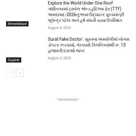
Explore the World Under One Roof:
ગાંધીનગરમાં ટ્રાવેલ એન્ડ ટુરિઝમ ફેર (TTF)
અમદાવાદ-2026નું ભવ્ય ઉદ્ઘાટન: મુખ્યમંત્રી
ભૂપેન્દ્ર પટેલ અને હર્ષ સંઘવી રહ્યા ઉપસ્થિત
Ahmedabad
August 6, 2026
Surat Fake Doctor : સુરતના અમરોલીમાં બોગસ
ડોક્ટર ઝડપાયો, ગેરકાયદે ક્લિનિકમાંથી રૂ. 13
હજારની દવાઓ જપ્ત
August 6, 2026
Gujarat
- Advertisment -