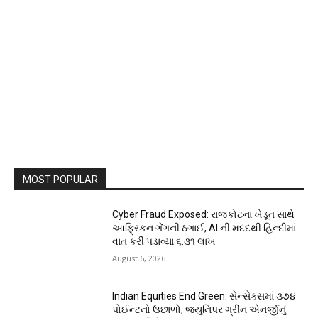
MOST POPULAR
Cyber Fraud Exposed: રાજકોટના ખેડૂત સાથે
આફ્રિકન ગેંગની ઠગાઈ, AI ની મદદથી હિન્દીમાં
વાત કરી પડાવ્યા ₹૬.૩૧ લાખ
August 6, 2026
Indian Equities End Green: સેન્સેક્સમાં ૩૭૪
પોઈન્ટનો ઉછાળો, જ્યુનિપર ગ્રીન એનર્જીનું