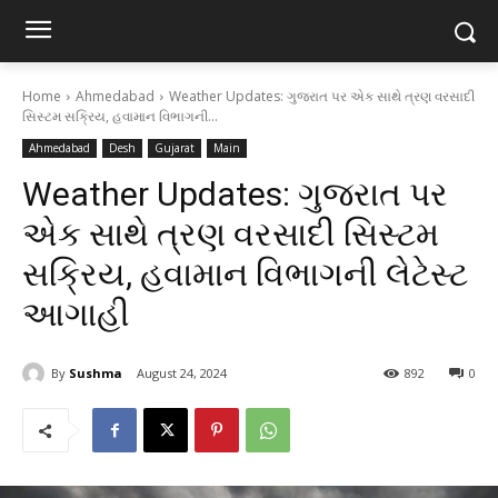
Home
Ahmedabad
Weather Updates: ગુજરાત પર એક સાથે ત્રણ વરસાદી
સિસ્ટમ સક્રિય, હવામાન વિભાગની...
Ahmedabad
Desh
Gujarat
Main
Weather Updates: ગુજરાત પર
એક સાથે ત્રણ વરસાદી સિસ્ટમ
સક્રિય, હવામાન વિભાગની લેટેસ્ટ
આગાહી
By
Sushma
August 24, 2024
892
0