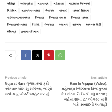
મણિપુર
મધ્યપ્રદેશ
મહારાષ્ટ્ર
મહેસાણા
મહેસાણા જિલ્લામાં
મિઝોરમ
મુશળધાર વરસાદ
મેઘાલય
વરસાદ
વરસાદી સિસ્ટમ
વાદળછાયું વાતાવરણ
વિજાપુર
વિજાપુર તાલુકા
વિજાપુર વરસાદ
વિજાપુરમાં વરસાદ
વિડિયો
વેજલપુર
શ્યામલ
સરખેજ
સાયન્સ સિટી
સૌરાષ્ટ્ર
હવામાન વિભાગ
Previous article
Next article
Gujarat Rain: ગુજરાતમાં ફરી
Rain In Vijapur (Video):
એકવાર ચોમાસુ સક્રિય, જાણો
મહેસાણા જિલ્લાના વિજાપુરમાં
ક્યાં-કયું એલર્ટ જાહેર કરાયું
મેઘ તાંડવ, 7 ઈંચથી વધુ વરસાદ;
મહેસાણામાં 27 ઓગસ્ટ સુધી
ભારે વરસાદની આગાહી