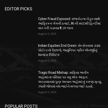
EDITOR PICKS
Cyber Fraud Exposed: રાજકોટના ખેડૂત સાથે
આફ્રિકન ગેંગની ઠગાઈ, AI ની મદદથી હિન્દીમાં
વાત કરી પડાવ્યા ₹૬.૩૧ લાખ
August 6, 2026
Indian Equities End Green: સેન્સેક્સમાં ૩૭૪
પોઈન્ટનો ઉછાળો, જ્યુનિપર ગ્રીન એનર્જીનું
શાનદાર લિસ્ટિંગ
August 6, 2026
Tragic Road Mishap: માફિયા અતીક
અહેમદના પરિવાર પર વધુ એક આફત:
અકસ્માતમાં પુત્ર અબાન અહેમદનું કરૂણ મૃત્યુ,
ઝાંસી જેલમાં બંધ ભાઈને મળવા જઈ રહ્યો...
August 6, 2026
POPULAR POSTS