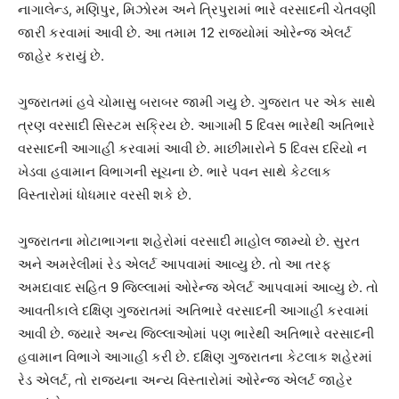
નાગાલેન્ડ, મણિપુર, મિઝોરમ અને ત્રિપુરામાં ભારે વરસાદની ચેતવણી
જારી કરવામાં આવી છે. આ તમામ 12 રાજ્યોમાં ઓરેન્જ એલર્ટ
જાહેર કરાયું છે.
ગુજરાતમાં હવે ચોમાસુ બરાબર જામી ગયુ છે. ગુજરાત પર એક સાથે
ત્રણ વરસાદી સિસ્ટમ સક્રિય છે. આગામી 5 દિવસ ભારેથી અતિભારે
વરસાદની આગાહી કરવામાં આવી છે. માછીમારોને 5 દિવસ દરિયો ન
ખેડવા હવામાન વિભાગની સૂચના છે. ભારે પવન સાથે કેટલાક
વિસ્તારોમાં ધોધમાર વરસી શકે છે.
ગુજરાતના મોટાભાગના શહેરોમાં વરસાદી માહોલ જામ્યો છે. સુરત
અને અમરેલીમાં રેડ એલર્ટ આપવામાં આવ્યુ છે. તો આ તરફ
અમદાવાદ સહિત 9 જિલ્લામાં ઓરેન્જ એલર્ટ આપવામાં આવ્યુ છે. તો
આવતીકાલે દક્ષિણ ગુજરાતમાં અતિભારે વરસાદની આગાહી કરવામાં
આવી છે. જ્યારે અન્ય જિલ્લાઓમાં પણ ભારેથી અતિભારે વરસાદની
હવામાન વિભાગે આગાહી કરી છે. દક્ષિણ ગુજરાતના કેટલાક શહેરમાં
રેડ એલર્ટ, તો રાજ્યના અન્ય વિસ્તારોમાં ઓરેન્જ એલર્ટ જાહેર