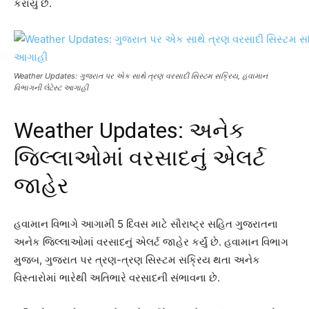
કરાયું છે.
Weather Updates: ગુજરાત પર એક સાથે ત્રણ વરસાદી સિસ્ટમ સક્રિય, હવામાન
વિભાગની લેટેસ્ટ આગાહી
Weather Updates: અનેક
જિલ્લાઓમાં વરસાદનું એલર્ટ
જાહેર
હવામાન વિભાગે આગામી 5 દિવસ માટે સૌરાષ્ટ્ર સહિત ગુજરાતના
અનેક જિલ્લાઓમાં વરસાદનું એલર્ટ જાહેર કર્યું છે. હવામાન વિભાગ
મુજબ, ગુજરાત પર ત્રણ-ત્રણ સિસ્ટમ સક્રિય થતા અનેક
વિસ્તારોમાં ભારેથી અતિભારે વરસાદની સંભાવના છે.