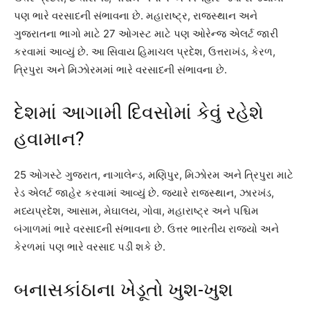
પણ ભારે વરસાદની સંભાવના છે. મહારાષ્ટ્ર, રાજસ્થાન અને
ગુજરાતના ભાગો માટે 27 ઓગસ્ટ માટે પણ ઓરેન્જ એલર્ટ જારી
કરવામાં આવ્યું છે. આ સિવાય હિમાચલ પ્રદેશ, ઉત્તરાખંડ, કેરળ,
ત્રિપુરા અને મિઝોરમમાં ભારે વરસાદની સંભાવના છે.
દેશમાં આગામી દિવસોમાં કેવું રહેશે
હવામાન?
25 ઓગસ્ટે ગુજરાત, નાગાલેન્ડ, મણિપુર, મિઝોરમ અને ત્રિપુરા માટે
રેડ એલર્ટ જાહેર કરવામાં આવ્યું છે. જ્યારે રાજસ્થાન, ઝારખંડ,
મધ્યપ્રદેશ, આસામ, મેઘાલય, ગોવા, મહારાષ્ટ્ર અને પશ્ચિમ
બંગાળમાં ભારે વરસાદની સંભાવના છે. ઉત્તર ભારતીય રાજ્યો અને
કેરળમાં પણ ભારે વરસાદ પડી શકે છે.
બનાસકાંઠાના ખેડૂતો ખુશ-ખુશ