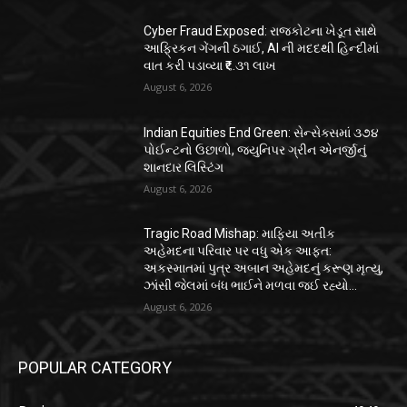
Cyber Fraud Exposed: રાજકોટના ખેડૂત સાથે
આફ્રિકન ગેંગની ઠગાઈ, AI ની મદદથી હિન્દીમાં
વાત કરી પડાવ્યા ₹૬.૩૧ લાખ
August 6, 2026
Indian Equities End Green: સેન્સેક્સમાં ૩૭૪
પોઈન્ટનો ઉછાળો, જ્યુનિપર ગ્રીન એનર્જીનું
શાનદાર લિસ્ટિંગ
August 6, 2026
Tragic Road Mishap: માફિયા અતીક
અહેમદના પરિવાર પર વધુ એક આફત:
અકસ્માતમાં પુત્ર અબાન અહેમદનું કરૂણ મૃત્યુ,
ઝાંસી જેલમાં બંધ ભાઈને મળવા જઈ રહ્યો...
August 6, 2026
POPULAR CATEGORY