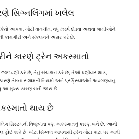
ણે સિગ્નલિંગમાં ખલેલ
ંકેતો આપવા, ખોટી વાતચીત, વધુ ઝડપે દોડવા અથવા ખામીઓને
ી કામગીરી અને સંકલનને અસર કરે છે.
ને કારણે ટ્રેન અકસ્માતો
છે, જાળવણી કરે છે, તેનું સંચાલન કરે છે, તેઓ ઘણીવાર થાક,
 જેના કારણે તેમના સલામતી નિયમો અને પ્રક્રિયાઓને અવગણવાનું
નું આ મુખ્ય કારણ બની જાય છે.
કસ્માતો થાય છે
્નલિંગ સિસ્ટમની નિષ્ફળતા પણ અકસ્માતનું કારણ બને છે. આની
 હોઈ શકે છે. ખોટા સિગ્નલ આપવાથી ટ્રેન ખોટા પાટા પર આવી