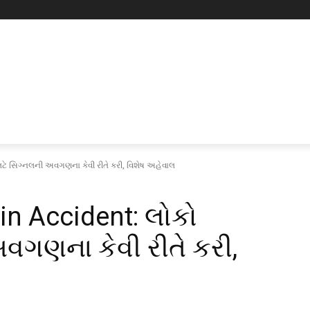
ે સિગ્નલની અવગણના કેવી રીતે કરી, વિશેષ અહેવાલ
n Accident: લોકો
વગણના કેવી રીતે કરી,