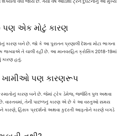
શક્યતા વધી જાય છે. ગયા વર્ષે ઓડિશા ટ્રેન દુર્ઘટનાનું આ મુખ્ય
) પણ એક મોટું કારણ
ું કારણ બને છે. જો કે આ પુરાતન પ્રણાલી દેશના મોટા ભાગના
 જગ્યાએ તે ચાલી રહી છે. આ માનવરહિત ક્રોસિંગ 2018-19માં
 કારણ હતું.
ીય ખામીઓ પણ કારણરૂપ
ાતોનું કારણ બને છે. જેમાં ટ્રેક ડેમેજ, જર્જરિત પુલ અથવા
ે. વાસ્તવમાં, તેની પાછળનું કારણ એ છે કે આ વસ્તુઓ સમય
ે કારણે, હિંસક પ્રદર્શનો અથવા કુદરતી આફતોને કારણે બગડે