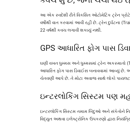
કવચ શું છે, જેની ચર્ચા થઇ ર
આ એક સ્વદેશી રીતે વિકસિત ઓટોમેટિક ટ્રેન પ્રોટે
વર્ષોથી વાત કરવામાં આવી રહી છે. ટ્રેન દુર્ઘટના (T
22 વર્ષથી કવચ લગાવી શકાયું નથી.
GPS આધારિત ફોગ પાસ ડિ
ઘણી વખત ધુમ્મસ અને ધુમ્મસમાં ટ્રેન અકસ્માતો (
આધારિત ફોગ પાસ ડિવાઈસ બનાવવામાં આવ્યું છે. 
ચેતવણી આપે છે. તે મોટા અવાજ સાથે લોકો પાયલટન
ઇન્ટરલોકિંગ સિસ્ટમ પણ મહત
ઇન્ટરલોકિંગ સિસ્ટમ તમામ બિંદુઓ અને સંકેતોને નિય
વિદ્યુત અથવા ઇલેક્ટ્રોનિક ઉપકરણો દ્વારા નિયંત