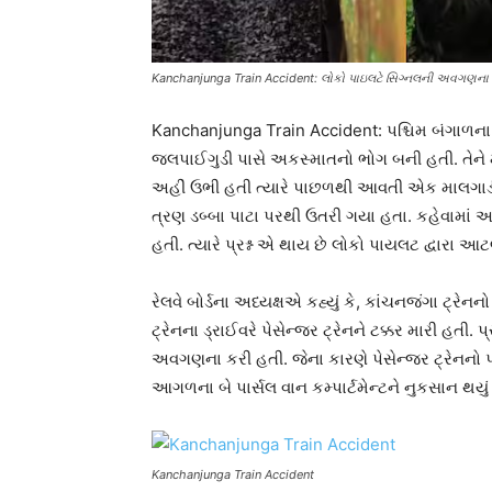
Kanchanjunga Train Accident: લોકો પાઇલટે સિગ્નલની અવગણના કે
Kanchanjunga Train Accident: પશ્ચિમ બંગાળના
જલપાઈગુડી પાસે અકસ્માતનો ભોગ બની હતી. તેને 
અહીં ઉભી હતી ત્યારે પાછળથી આવતી એક માલગાડીએ
ત્રણ ડબ્બા પાટા પરથી ઉતરી ગયા હતા. કહેવામાં આ
હતી. ત્યારે પ્રશ્ન એ થાય છે લોકો પાયલટ દ્વારા 
રેલવે બોર્ડના અધ્યક્ષએ કહ્યું કે, કાંચનજંગા ટ્
ટ્રેનના ડ્રાઈવરે પેસેન્જર ટ્રેનને ટક્કર મારી હતી.
અવગણના કરી હતી. જેના કારણે પેસેન્જર ટ્રેનનો પાછળ
આગળના બે પાર્સલ વાન કમ્પાર્ટમેન્ટને નુકસાન થયું 
Kanchanjunga Train Accident