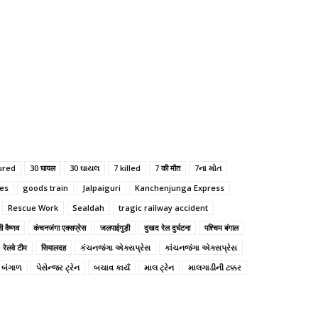
jured
30 घायल
30 ઘાયલ
7 killed
7 की मौत
7ના મોત
des
goods train
Jalpaiguri
Kanchenjunga Express
Rescue Work
Sealdah
tragic railway accident
ी वैष्णव
कंचनजंगा एक्सप्रेस
जलपाईगुड़ी
दुखद रेल दुर्घटना
पश्चिम बंगाल
रेलवे टीम
सियालदह
કંચનજંગા એક્સપ્રેસ
કાંચનજંગા એક્સપ્રેસ
મ બંગાળ
પેસેન્જર ટ્રેન
બચાવ કાર્ય
માલ ટ્રેન
માલગાડીની ટક્કર