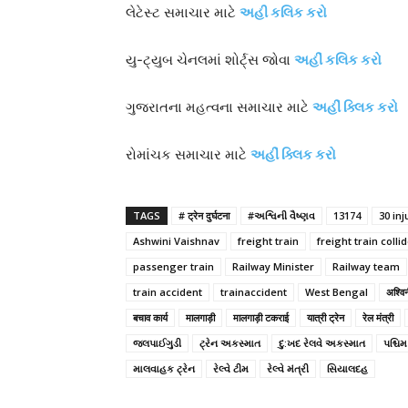
લેટેસ્ટ સમાચાર માટે
અહી કલિક કરો
યુ-ટ્યુબ ચેનલમાં શોર્ટ્સ જોવા
અહીં કલિક કરો
ગુજરાતના મહત્વના સમાચાર માટે
અહીં ક્લિક કરો
રોમાંચક સમાચાર માટે
અહીં ક્લિક કરો
TAGS
# ट्रेन दुर्घटना
#અશ્વિની વૈષ્ણવ
13174
30 in
Ashwini Vaishnav
freight train
freight train colli
passenger train
Railway Minister
Railway team
train accident
trainaccident
West Bengal
अश्विन
बचाव कार्य
मालगाड़ी
मालगाड़ी टकराई
यात्री ट्रेन
रेल मंत्री
જલપાઈગુડી
ટ્રેન અકસ્માત
દુ:ખદ રેલવે અકસ્માત
પશ્ચિ
માલવાહક ટ્રેન
રેલ્વે ટીમ
રેલ્વે મંત્રી
સિયાલદહ