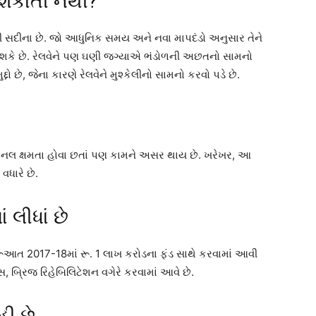
 શકાતી નથી?
0મી સદીના છે. જો આધુનિક સમય અને નવા માપદંડો અનુસાર તેને
શકે છે. રેલવેને પણ ઘણી જગ્યાએ ભંડોળની અછતનો સામનો
ો છે, જેના કારણે રેલવેને મુશ્કેલીનો સામનો કરવો પડે છે.
ેશનલ ક્ષમતા હોવા છતાં પણ કામને અસર થાય છે. ખરેખર, આ
વધારે છે.
 લીધાં છે
રૂઆત 2017-18માં રૂ. 1 લાખ કરોડના ફંડ સાથે કરવામાં આવી
ટ્સ, બ્રિજ રિહેબિલિટેશન વગેરે કરવામાં આવે છે.