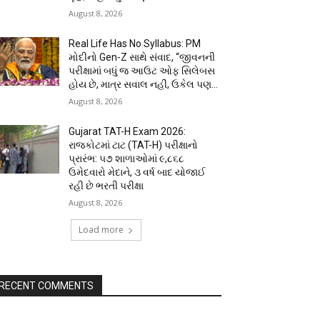
August 8, 2026
Real Life Has No Syllabus: PM
મોદીનો Gen-Z સાથે સંવાદ, “જીવનની
પરીક્ષામાં બધું જ આઉટ ઓફ સિલેબસ
હોય છે, માત્ર સવાલ નહીં, ઉકેલ પણ...
August 8, 2026
Gujarat TAT-H Exam 2026:
રાજકોટમાં ટાટ (TAT-H) પરીક્ષાનો
પ્રારંભ: ૫૭ શાળાઓમાં ૯,૮૬૮
ઉમેદવારો મેદાને, ૩ વર્ષ બાદ યોજાઈ
રહી છે ભરતી પરીક્ષા
August 8, 2026
Load more
RECENT COMMENTS