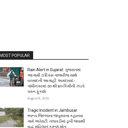
MOST POPULAR
Rain Alert in Gujarat: ગુજરાતમાં
આગામી ૩ દિવસ ગાજવીજ સાથે
વરસાદની આગાહી: અમદાવાદ-
ગાંધીનગરમાં ૩૦ થી ૪૦ કિમીની ઝડપે
પવન ફૂંકાશે
August 8, 2026
Tragic Incident in Jambusar:
ભરૂચ જિલ્લાના જંબુસરના કહાનવા
ગામે અરેરાટી: તલાવડીમાં ડૂબી જવાથી
વૃદ્ધ મહિલાનું કરૂણ મોત