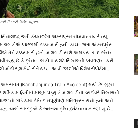
વી રીતે કરી, વિશેષ અહેવાલ
 સિયાલદહ જતી કંચનજંગા એક્સપ્રેસ સોમવારે સવારે ન્યૂ
માલગાડીએ પાછળથી ટક્કર મારી હતી. કાંચનજંગા એક્સપ્રેસ
 તેને ટક્કર મારી હતી. માલગાડી સાથે અથડાયા બાદ ટ્રેનના
વી રહ્યું છે કે ટ્રેનના લોકો પાયલટે સિગ્નલની અવગણના કરી
આટલી મોટી ભૂલ કેવી રીતે થઇ… આવી જાણીએ વિશેષ રીપોર્ટમાં…
રેનનો અકસ્માત (Kanchanjunga Train Accident) થયો છે. ગુડ્સ
 પ્રાથમિક માહિતીમાં માલૂમ પડ્યું કે માલગાડીના ડ્રાઈવરે સિગ્નલની
નો ગાર્ડ કમ્પાર્ટમેન્ટ સંપૂર્ણપણે ક્ષતિગ્રસ્ત થયો હતો અને
હતું. ચાલો સમજીએ કે ભારતમાં ટ્રેન દુર્ઘટનાના કારણો શું છે…