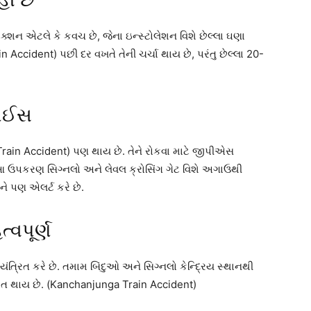
હી છે
ક્શન એટલે કે કવચ છે, જેના ઇન્સ્ટોલેશન વિશે છેલ્લા ઘણા
rain Accident) પછી દર વખતે તેની ચર્ચા થાય છે, પરંતુ છેલ્લા 20-
વાઈસ
Train Accident) પણ થાય છે. તેને રોકવા માટે જીપીએસ
આ ઉપકરણ સિગ્નલો અને લેવલ ક્રોસિંગ ગેટ વિશે અગાઉથી
ે પણ એલર્ટ કરે છે.
્વપૂર્ણ
ંત્રિત કરે છે. તમામ બિંદુઓ અને સિગ્નલો કેન્દ્રિય સ્થાનથી
્રિત થાય છે. (Kanchanjunga Train Accident)