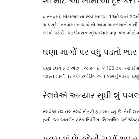
શા માટે આ ખામીઓ દૂર કરી
વાસ્તવમાં, મોટાભાગના રેલ્વે માળખાં 19મી અને 2
અપગ્રેડ કરવામાં ન આવે તો આવા અકસ્માતો બની 
કરવો પડે છે. આ ઉપરાંત ભ્રષ્ટાચાર પણ એક મોટો મુદ્દ
ઘણા માર્ગો પર વધુ પડતો ભાર
ઘણા રેલવે રૂટ એટલા વ્યસ્ત છે કે 100 ટકા ઓપર
વ્યસ્ત માર્ગો પર ઓવરલોડિંગ અને કામનું ભારણ ઘણું 
રેલવેએ અત્યાર સુધી શું પગલાં
રેલવેએ નેશનલ રેલવે સેફ્ટી ફંડ બનાવ્યું છે.
તેની શ
હતી.
આ અંતર્ગત ટ્રેક રિપેરિંગ, સિગ્નલિંગ પ્રોજેક્