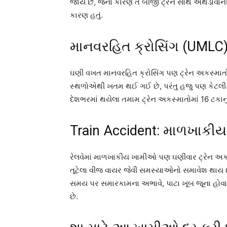
જાય છે, જેના કારણે તે બીજી ટ્રેન સાથે અથડાવાની 
કારણ હતું.
માનવરહિત ક્રોસિંગ (UMLC
ઘણી વખત માનવરહિત ક્રોસિંગ પણ ટ્રેન અકસ્માતોન
સ્થળોએથી ખતમ થઈ ગઈ છે, પરંતુ હજુ પણ કેટલીક
દેશભરમાં થયેલા તમામ ટ્રેન અકસ્માતોમાં 16 ટકાનું
Train Accident: માળખાક
રેલવેમાં માળખાકીય ખામીઓ પણ ઘણીવાર ટ્રેન અકસ્મ
તૂટેલા વીજ વાયર જેવી સમસ્યાઓનો સમાવેશ થાય છ
સમય પર સમારકામના અભાવે, પાટા ખૂબ જૂના હોવાન
છે.