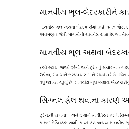
માનવીય ભૂલ-બેદરકારીને કાર
માનવીય ભૂલ અથવા બેદરકારીમાં ઘણી વખત ખોટા સ
અવગણવા જેવી બાબતોનો સમાવેશ થાય છે. આ તેમન
માનવીય ભૂલ અથવા બેદરકારી
રેલ્વે સ્ટાફ, જેઓ ટ્રેનો અને ટ્રેકનું સંચાલન કરે 
ઉપેક્ષા, રોષ અને ભ્રષ્ટાચાર સાથે સંઘર્ષ કરે છે,
વધુ જોખમ રહેલું છે. માનવીય ભૂલ અથવા બેદરકારી
સિગ્નલ ફેલ થવાના કારણે અ
ટ્રેનોની હિલચાલ અને દિશાને નિયંત્રિત કરતી સિગ
પાછળ ટેક્નિકલ ખામી, પાવર કટ અથવા માનવીય ભૂલ