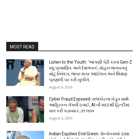
MOST READ
Listen to the Youth: ‘આપણી પેઢી કરતા Gen-Z
વધુ પ્રમાણિક અને દેશભક્ત’, મોહન ભાગવતનું
મોટું નિવેદન, જંતર-મંતર આંદોલન અને શિક્ષણ
પ્રણાલી પર કરી ખુલીને...
August 6, 2026
Cyber Fraud Exposed: રાજકોટના ખેડૂત સાથે
આફ્રિકન ગેંગની ઠગાઈ, AI ની મદદથી હિન્દીમાં
વાત કરી પડાવ્યા ₹૬.૩૧ લાખ
August 6, 2026
Indian Equities End Green: સેન્સેક્સમાં ૩૭૪