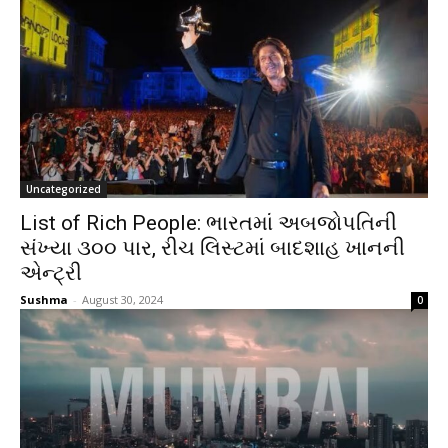
Uncategorized
List of Rich People: ભારતમાં અબજોપતિની
સંખ્યા ૩૦૦ પાર, રીચ લિસ્ટમાં બાદશાહ ખાનની
એન્ટ્રી
Sushma
-
August 30, 2024
0