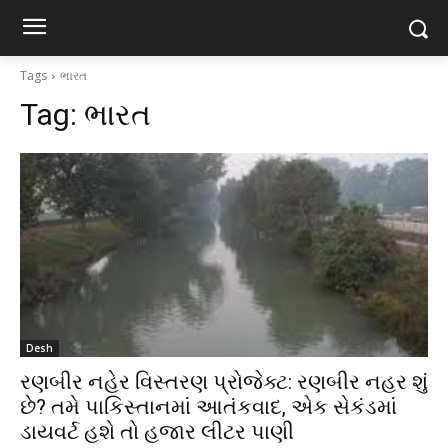
Tags
ભારત
Tag:
ભારત
Desh
રણબીર નહેર વિસ્તરણ પ્રોજેક્ટ: રણબીર નહર શું
છે? તમે પાકિસ્તાનમાં આતંકવાદ, એક સેકંડમાં
ડાયવર્ટ હશે તો હજાર લીટર પાણી