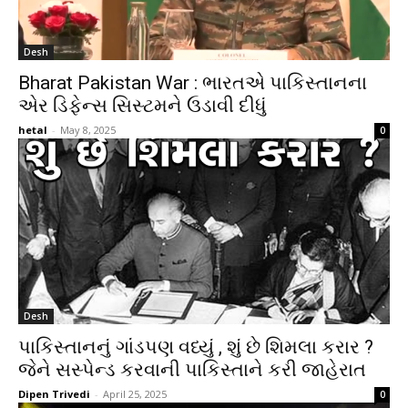
Desh
Bharat Pakistan War : ભારતએ પાકિસ્તાનના
એર ડિફેન્સ સિસ્ટમને ઉડાવી દીધું
hetal
-
May 8, 2025
0
Desh
પાકિસ્તાનનું ગાંડપણ વધ્યું , શું છે શિમલા કરાર ?
જેને સસ્પેન્ડ કરવાની પાકિસ્તાને કરી જાહેરાત
Dipen Trivedi
-
April 25, 2025
0