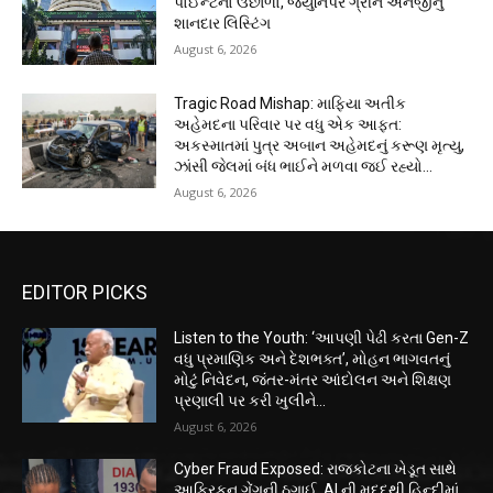
પોઈન્ટનો ઉછાળો, જ્યુનિપર ગ્રીન એનર્જીનું
શાનદાર લિસ્ટિંગ
August 6, 2026
Tragic Road Mishap: માફિયા અતીક
અહેમદના પરિવાર પર વધુ એક આફત:
અકસ્માતમાં પુત્ર અબાન અહેમદનું કરૂણ મૃત્યુ,
ઝાંસી જેલમાં બંધ ભાઈને મળવા જઈ રહ્યો...
August 6, 2026
EDITOR PICKS
Listen to the Youth: ‘આપણી પેઢી કરતા Gen-Z
વધુ પ્રમાણિક અને દેશભક્ત’, મોહન ભાગવતનું
મોટું નિવેદન, જંતર-મંતર આંદોલન અને શિક્ષણ
પ્રણાલી પર કરી ખુલીને...
August 6, 2026
Cyber Fraud Exposed: રાજકોટના ખેડૂત સાથે
આફ્રિકન ગેંગની ઠગાઈ, AI ની મદદથી હિન્દીમાં