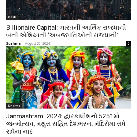
Desh
Billionaire Capital: ભારતની આર્થિક રાજધાની
બની એશિયાની ‘અબજપતિઓની રાજધાની’
Sushma
-
August 30, 2024
0
Dharma
Janmashtami 2024: દ્વારકાધીશનો 5251મો
જન્મોત્સવ, મથુરા સહિત દેશભરના મંદિરોમાં રાધે
રાધેના નાદ