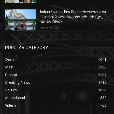
Indian Equities End Green: સેન્સેક્સમાં ૩૭૪
પોઈન્ટનો ઉછાળો, જ્યુનિપર ગ્રીન એનર્જીનું
શાનદાર લિસ્ટિંગ
August 6, 2026
POPULAR CATEGORY
Desh
4041
Main
3906
Gujarat
3407
Breaking News
1415
Politics
1056
Ahmedabad
882
Videsh
763