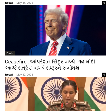
hetal
-
May 16, 2025
0
Desh
Ceasefire : ઓપરેશન સિંદુર વચ્ચે PM મોદી
આજે રાત્રે ૮ વાગ્યે રાષ્ટ્રને સંબોધશે
hetal
-
May 12, 2025
0