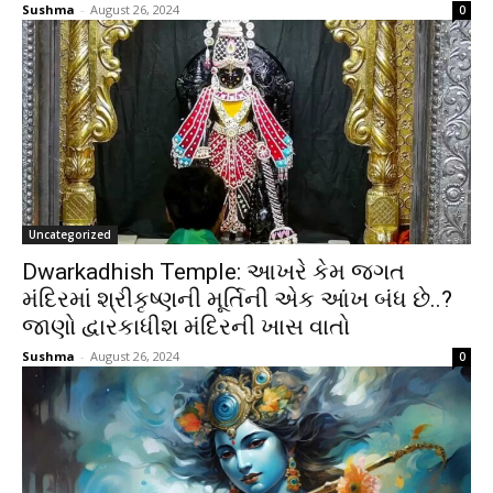
Sushma
-
August 26, 2024
0
Uncategorized
Dwarkadhish Temple: આખરે કેમ જગત
મંદિરમાં શ્રીકૃષ્ણની મૂર્તિની એક આંખ બંધ છે..?
જાણો દ્વારકાધીશ મંદિરની ખાસ વાતો
Sushma
-
August 26, 2024
0