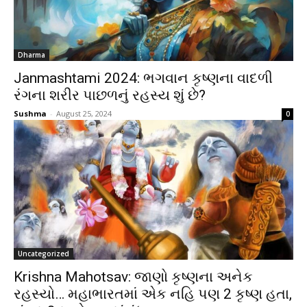
Dharma
Janmashtami 2024: ભગવાન કૃષ્ણના વાદળી
રંગના શરીર પાછળનું રહસ્ય શું છે?
Sushma
-
August 25, 2024
0
Uncategorized
Krishna Mahotsav: જાણો કૃષ્ણના અનેક
રહસ્યો… મહાભારતમાં એક નહિ પણ 2 કૃષ્ણ હતા,