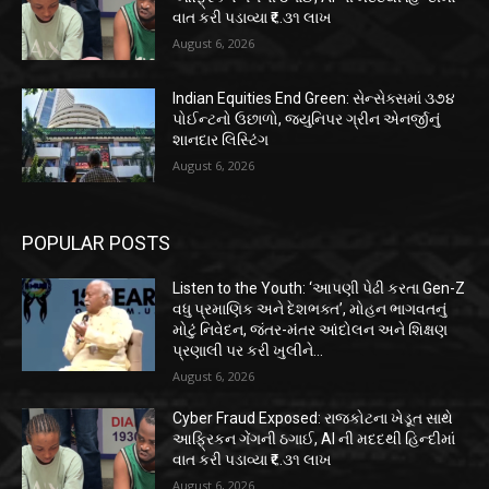
વાત કરી પડાવ્યા ₹૬.૩૧ લાખ
August 6, 2026
Indian Equities End Green: સેન્સેક્સમાં ૩૭૪
પોઈન્ટનો ઉછાળો, જ્યુનિપર ગ્રીન એનર્જીનું
શાનદાર લિસ્ટિંગ
August 6, 2026
POPULAR POSTS
Listen to the Youth: ‘આપણી પેઢી કરતા Gen-Z
વધુ પ્રમાણિક અને દેશભક્ત’, મોહન ભાગવતનું
મોટું નિવેદન, જંતર-મંતર આંદોલન અને શિક્ષણ
પ્રણાલી પર કરી ખુલીને...
August 6, 2026
Cyber Fraud Exposed: રાજકોટના ખેડૂત સાથે
આફ્રિકન ગેંગની ઠગાઈ, AI ની મદદથી હિન્દીમાં
વાત કરી પડાવ્યા ₹૬.૩૧ લાખ
August 6, 2026