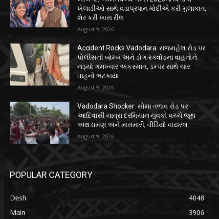
ખેલાડીઓ સાથે વડાપ્રધાન મોદીએ કરી મુલાકાત,
શેર કરી ખાસ રીલ
August 9, 2026
Accident Rocks Vadodara: રાજમહેલ રોડ પર
પોલીસની બોમ્બ અને ડોગ સ્ક્વોડના વાહનોને
નડ્યો ગમખ્વાર અકસ્માત, ડમ્પર સાથે ચાર
વાહનો ભટકાયા
August 9, 2026
Vadodara Shocker: સોમા તળાવ રોડ પર
આદિવાસી યાત્રા દરમિયાન યુવકો વચ્ચે જૂથ
અથડામણ અને મારામારી, વીડિયો વાયરલ
August 9, 2026
POPULAR CATEGORY
Desh
4048
Main
3906