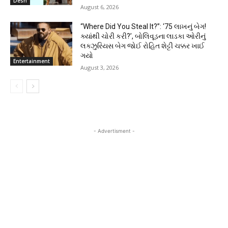
Desh
August 6, 2026
“Where Did You Steal It?”: ‘₹75 લાખનું બેગ!
ક્યાંથી ચોરી કરી?’, બોલિવૂડના લાડકા ઓરીનું
લક્ઝુરિયસ બેગ જોઈ રોહિત શેટ્ટી ચક્કર ખાઈ
ગયો
Entertainment
August 3, 2026
- Advertisment -