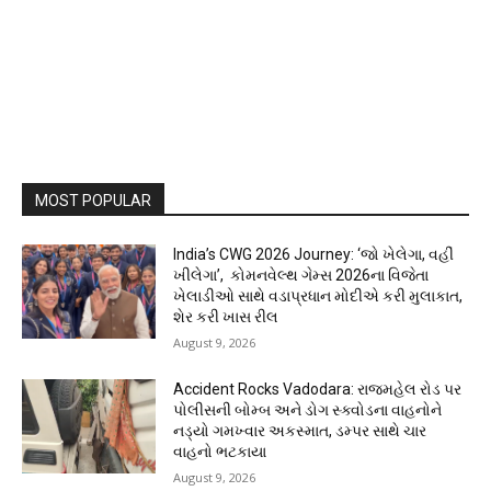
MOST POPULAR
India’s CWG 2026 Journey: ‘જો ખેલેગા, વહીં
ખીલેગા’, કોમનવેલ્થ ગેમ્સ 2026ના વિજેતા
ખેલાડીઓ સાથે વડાપ્રધાન મોદીએ કરી મુલાકાત,
શેર કરી ખાસ રીલ
August 9, 2026
Accident Rocks Vadodara: રાજમહેલ રોડ પર
પોલીસની બોમ્બ અને ડોગ સ્ક્વોડના વાહનોને
નડ્યો ગમખ્વાર અકસ્માત, ડમ્પર સાથે ચાર
વાહનો ભટકાયા
August 9, 2026