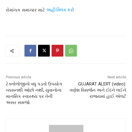
રોમાંચક સમાચાર માટે
અહીં ક્લિક કરો
Previous article
Next article
ટેક્નોલોજીનો વધુ પડતો ઉપયોગ
GUJARAT ALERT (video):
વ્યસનથી ઓછો નથી, યુવાનોના
ગણેશ વિસર્જન અને ઈદને લઈને
માનસિક સ્વાસ્થ્ય પર તેની
રાજ્યમાં હાઈ એલર્ટ
અસર સમજો.