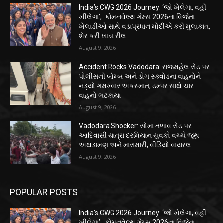
India’s CWG 2026 Journey: ‘જો ખેલેગા, વહીં
ખીલેગા’, કોમનવેલ્થ ગેમ્સ 2026ના વિજેતા
ખેલાડીઓ સાથે વડાપ્રધાન મોદીએ કરી મુલાકાત,
શેર કરી ખાસ રીલ
August 9, 2026
Accident Rocks Vadodara: રાજમહેલ રોડ પર
પોલીસની બોમ્બ અને ડોગ સ્ક્વોડના વાહનોને
નડ્યો ગમખ્વાર અકસ્માત, ડમ્પર સાથે ચાર
વાહનો ભટકાયા
August 9, 2026
Vadodara Shocker: સોમા તળાવ રોડ પર
આદિવાસી યાત્રા દરમિયાન યુવકો વચ્ચે જૂથ
અથડામણ અને મારામારી, વીડિયો વાયરલ
August 9, 2026
POPULAR POSTS
India’s CWG 2026 Journey: ‘જો ખેલેગા, વહીં
ખીલેગા’, કોમનવેલ્થ ગેમ્સ 2026ના વિજેતા