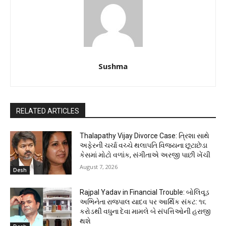
Sushma
RELATED ARTICLES
Thalapathy Vijay Divorce Case: ત્રિશા સાથે
અફેરની ચર્ચા વચ્ચે થલાપતિ વિજયના છૂટાછેડા
કેસમાં મોટો વળાંક, સંગીતાએ અરજી પાછી ખેંચી
August 7, 2026
Desh
Rajpal Yadav in Financial Trouble: બોલિવૂડ
અભિનેતા રાજપાલ યાદવ પર આર્થિક સંકટ: ૧૬
કરોડથી વધુના દેવા મામલે બે સંપત્તિઓની હરાજી
થશે