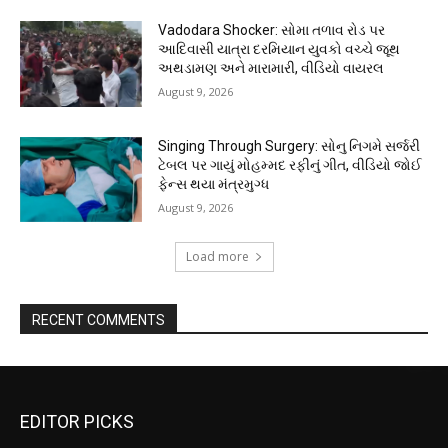
Vadodara Shocker: સોમા તળાવ રોડ પર
આદિવાસી યાત્રા દરમિયાન યુવકો વચ્ચે જૂથ
અથડામણ અને મારામારી, વીડિયો વાયરલ
August 9, 2026
Singing Through Surgery: સોનુ નિગમે સર્જરી
ટેબલ પર ગાયું મોહમ્મદ રફીનું ગીત, વીડિયો જોઈ
ફેન્સ થયા મંત્રમુગ્ધ
August 9, 2026
Load more
RECENT COMMENTS
EDITOR PICKS