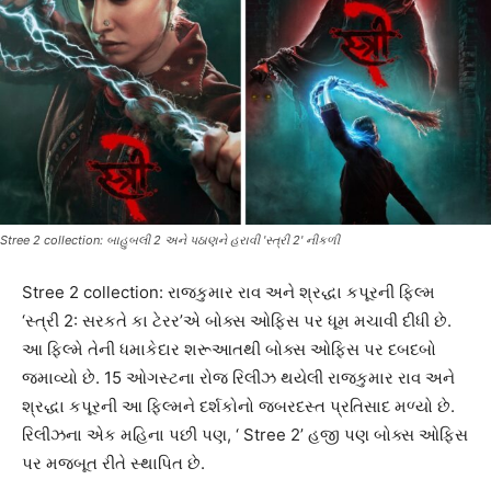
Stree 2 collection: બાહુબલી 2 અને પઠાણને હરાવી 'સ્ત્રી 2' નીકળી
Stree 2 collection: રાજકુમાર રાવ અને શ્રદ્ધા કપૂરની ફિલ્મ
‘સ્ત્રી 2: સરકતે કા ટેરર’એ બોક્સ ઓફિસ પર ધૂમ મચાવી દીધી છે.
આ ફિલ્મે તેની ધમાકેદાર શરૂઆતથી બોક્સ ઓફિસ પર દબદબો
જમાવ્યો છે. 15 ઓગસ્ટના રોજ રિલીઝ થયેલી રાજકુમાર રાવ અને
શ્રદ્ધા કપૂરની આ ફિલ્મને દર્શકોનો જબરદસ્ત પ્રતિસાદ મળ્યો છે.
રિલીઝના એક મહિના પછી પણ, ‘ Stree 2’ હજી પણ બોક્સ ઓફિસ
પર મજબૂત રીતે સ્થાપિત છે.