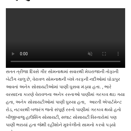
સતત ત્રીજા દિવસે ગીર સોમનાથમાં સવારથી મેઘરાજાની તોફાની
બેટીંગ ચાલુ છે, વેરાવળ સોમનાથની બંન્ને તરફની નદીઓમાં ઘોડાપુર
આવતાં અનેક સોસાયટીઓમાં પાણી ઘુસવા મંડ્યા હતા. , ભારે
વરસાદના કારણે વેરાવળના અનેક રસ્તાઓ પાણીમાં ગરકાવ થઇ ગયા
હતા, અનેક સોસાયટીઓમાં પાણી ઘુસ્યા હતા, આરતી એપાર્ટમેન્ટ
રોડ, નટવરથી બજરંગ જતો સંપૂર્ણ રસ્તો પાણીમાં ગરકાવ થયો હતો
બીજીબાજુ હાઉસિંગ સોસાયટી, સલાટ સોસાયટી વિસ્તારોમાં પણ
પાણી ભરાયાં હતા જેથી રહીશોને મુશ્કેલીનો સામનો કરવો પડ્યો