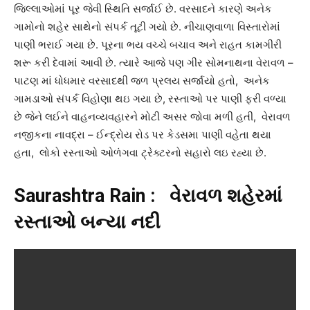
જિલ્લાઓમાં પૂર જેવી સ્થિતિ સર્જાઈ છે. વરસાદને કારણે અનેક
ગામોનો શહેર સાથેનો સંપર્ક તૂટી ગયો છે. નીચાણવાળા વિસ્તારોમાં
પાણી ભરાઈ ગયા છે. પૂરના ભય વચ્ચે બચાવ અને રાહત કામગીરી
શરૂ કરી દેવામાં આવી છે. ત્યારે આજે પણ ગીર સોમનાથના વેરાવળ –
પાટણ માં ધોધમાર વરસાદથી જળ પ્રલય સર્જાયો હતો, અનેક
ગામડાઓ સંપર્ક વિહોણા થઇ ગયા છે, રસ્તાઓ પર પાણી ફરી વળ્યા
છે જેને લઈને વાહનવ્યવહારને મોટી અસર જોવા મળી હતી, વેરાવળ
નજીકના નાવદ્રા – ઈન્દ્રોય રોડ પર કેડસમા પાણી વહેતા થયા
હતા, લોકો રસ્તાઓ ઓળંગવા ટ્રેક્ટરનો સહારો લઇ રહ્યા છે.
Saurashtra Rain : વેરાવળ શહેરમાં
રસ્તાઓ બન્યા નદી