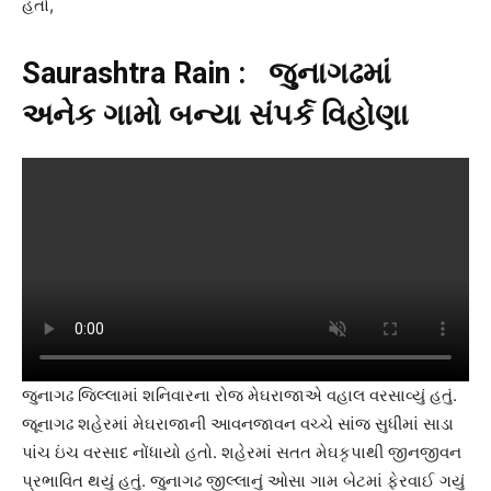
હતો,
Saurashtra Rain : જુનાગઢમાં
અનેક ગામો બન્યા સંપર્ક વિહોણા
જુનાગઢ જિલ્લામાં શનિવારના રોજ મેઘરાજાએ વહાલ વરસાવ્યું હતું.
જૂનાગઢ શહેરમાં મેઘરાજાની આવનજાવન વચ્ચે સાંજ સુધીમાં સાડા
પાંચ ઇંચ વરસાદ નોંધાયો હતો. શહેરમાં સતત મેઘકૃપાથી જીનજીવન
પ્રભાવિત થયું હતું. જુનાગઢ જીલ્લાનું ઓસા ગામ બેટમાં ફેરવાઈ ગયું