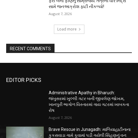
ફરી બની ફીણનું સામ્રાજ્ય: તંત્રની ઘોર નિદ્રા
સામે જનઆક્રોશ ફાટી નીકળ્યો!
August 7, 2026
Load more
RECENT COMMENTS
EDITOR PICKS
Administrative Apathy in Bharuch:
જંબુસરમાં ખુલ્લી ગટર બની જીવલેણ જોખમ,
ખાનપુરી ભાગોળ વિસ્તારમાં ગાય ગટરમાં ખાબકતા
રોષ
August 7, 2026
Brave Rescue in Junagadh: માળિયાહાટીનાના
કુકસવાડા ગામે કૂવામાં પડી ગયેલી સિંહણનું વન