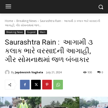
Home
Breaking News
Saurashtra Rain : આગામી ૩ કલાક ભારે વરસાદની
આગાહી, ગીર સોમનાથમાં જળ...
Breaking News
Gujarat
Main
Saurashtra Rain : આગામી ૩
કલાક ભારે વરસાદની આગાહી,
ગીર સોમનાથમાં જળ બંબાકાર
By
Jaydevsinh Vaghela
July 21, 2024
930
0