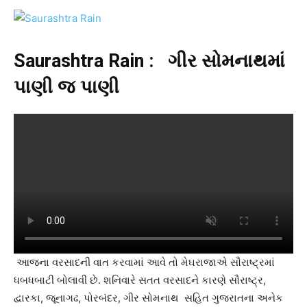
Saurashtra Rain : ગીર સોમનાથમાં
પાણી જ પાણી
આજના વરસાદની વાત કરવામાં આવે તો મેઘરાજાએ સૌરાષ્ટ્રમાં
ધબધબાટી બોલાવી છે. શનિવારે સતત વરસાદને કારણે સૌરાષ્ટ્ર,
દ્વારકા, જૂનાગઢ, પોરબંદર, ગીર સોમનાથ સહિત ગુજરાતના અનેક