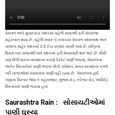
વેરાવળ અને સુત્રાપાડા પંથકમાં વહેલી સવારથી ફરી મેઘરાજા
મહેરબાન થયા છે. વહેલી સવારે બે કલાકમાં વેરાવળ-સોમનાથ અને
તાલાળા શહેર પંથકમાં 2.5 ઈંચ વરસાદ વરસી ગયો છે. રાત્રિના
વિરામ બાદ સવારથી બંન્ને પંથકમાં ફરી મેઘસવારી શરૂ થઈ છે. ધીમી
પણ ધીંગી ધારના વરસાદના કારણે ઠેરઠેર પાણી ભરાયા, વેરાવળના
અનેક વિસ્તારોમાં પાણી ભરાતાં લોકો પરેશાન. સતત વરસાદના પગલે
નદી નાળાઓમાં ધસમસતા પાણી વહી રહ્યા છે. વેરાવળના હાર્દ
ગણાતા વિસ્તાર જેવા કે સટ્ટાબજાર, સુભાષ રોડ, તપેશ્વર રોડ, ગાંધીરોડ
વિસ્તારમાં પાણી ભરાયા હતા
Saurashtra Rain : સોસાયટીઓમાં
પાણી ઘુસ્યા