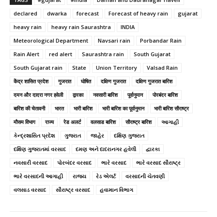
declared
dwarka
forecast
Forecast of heavy rain
gujarat
heavy rain
heavy rain Saurashtra
INDIA
Meteorological Department
Navsari rain
Porbandar Rain
Rain Alert
red alert
Saurashtra rain
South Gujarat
South Gujarat rain
State
Union Territory
Valsad Rain
केंद्र शासित प्रदेश
गुजरात
घोषित
दक्षिण गुजरात
दक्षिण गुजरात बारिश
दमन और दादरा नगर हवेली
द्वारका
नवसारी बारिश
पूर्वानुमान
पोरबंदर बारिश
बारिश की चेतावनी
भारत
भारी बारिश
भारी बारिश का पूर्वानुमान
भारी बारिश सौराष्ट्र
मौसम विभाग
राज्य
रेड अलर्ट
वलसाड बारिश
सौराष्ट्र बारिश
આગાહી
કેન્દ્રશાસિત પ્રદેશ
ગુજરાત
જાહેર
દક્ષિણ ગુજરાત
દક્ષિણ ગુજરાતમાં વરસાદ
દમણ અને દાદરાનગર હવેલી
દ્વારકા
નવસારી વરસાદ
પોરબંદર વરસાદ
ભારે વરસાદ
ભારે વરસાદ સૌરાષ્ટ્ર
ભારે વરસાદની આગાહી
રાજ્ય
રેડ એલર્ટ
વરસાદની ચેતવણી
વલસાડ વરસાદ
સૌરાષ્ટ્ર વરસાદ
હવામાન વિભાગ