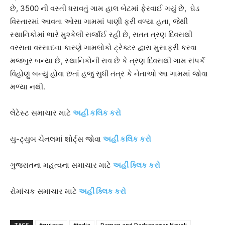
છે, 3500 ની વસ્તી ધરાવતું ગામ હાલ બેટમાં ફેરવાઈ ગયું છે, ઘેડ
વિસ્તારમાં આવતા ઓસા ગામમાં પાણી ફરી વળ્યા હતા, જેથી
સ્થાનિકોમાં ભારે મુશ્કેલી સર્જાઈ રહી છે, સતત ત્રણ દિવસથી
વરસતા વરસાદના કારણે ગામલોકો ટ્રેક્ટર દ્વારા મુસાફરી કરવા
મજબુર બન્યા છે, સ્થાનિકોની રાવ છે કે ત્રણ દિવસથી ગામ સંપર્ક
વિહોણું બન્યું હોવા છતાં હજુ સુધી તંત્ર કે નેતાઓ આ ગામમાં જોવા
મળ્યા નથી.
લેટેસ્ટ સમાચાર માટે
અહી કલિક કરો
યુ-ટ્યુબ ચેનલમાં શોર્ટ્સ જોવા
અહીં કલિક કરો
ગુજરાતના મહત્વના સમાચાર માટે
અહીં ક્લિક કરો
રોમાંચક સમાચાર માટે
અહીં ક્લિક કરો
TAGS
#gujarat
#india
Daman and Dadranagar Haveli