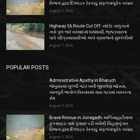
વિભાગ દ્વારા દિલધડક રેસ્ક્યુ, સફળતાપૂર્વક બચાવ
August 7, 2026
Highway 56 Route Cut Off: નાંદોદ તાલુકાનો
નવો પુલ ભારે વરસાદમાં ધરાશાયી, ભ્રષ્ટાચારના
પાપે પરિક્રમાવાસીઓ અને ગ્રામજનો મુશ્કેલીમાં!
August 7, 2026
POPULAR POSTS
Administrative Apathy in Bharuch:
જંબુસરમાં ખુલ્લી ગટર બની જીવલેણ જોખમ,
ખાનપુરી ભાગોળ વિસ્તારમાં ગાય ગટરમાં ખાબકતા
રોષ
August 7, 2026
Brave Rescue in Junagadh: માળિયાહાટીનાના
કુકસવાડા ગામે કૂવામાં પડી ગયેલી સિંહણનું વન
વિભાગ દ્વારા દિલધડક રેસ્ક્યુ, સફળતાપૂર્વક બચાવ
August 7, 2026