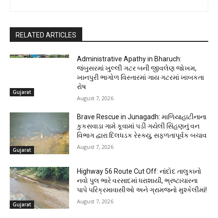
RELATED ARTICLES
Administrative Apathy in Bharuch:
જંબુસરમાં ખુલ્લી ગટર બની જીવલેણ જોખમ,
ખાનપુરી ભાગોળ વિસ્તારમાં ગાય ગટરમાં ખાબકતા
રોષ
Gujarat
August 7, 2026
Brave Rescue in Junagadh: માળિયાહાટીનાના
કુકસવાડા ગામે કૂવામાં પડી ગયેલી સિંહણનું વન
વિભાગ દ્વારા દિલધડક રેસ્ક્યુ, સફળતાપૂર્વક બચાવ
August 7, 2026
Gujarat
Highway 56 Route Cut Off: નાંદોદ તાલુકાનો
નવો પુલ ભારે વરસાદમાં ધરાશાયી, ભ્રષ્ટાચારના
પાપે પરિક્રમાવાસીઓ અને ગ્રામજનો મુશ્કેલીમાં!
August 7, 2026
Gujarat