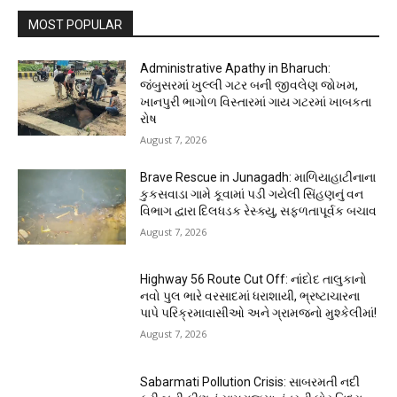
MOST POPULAR
Administrative Apathy in Bharuch:
જંબુસરમાં ખુલ્લી ગટર બની જીવલેણ જોખમ,
ખાનપુરી ભાગોળ વિસ્તારમાં ગાય ગટરમાં ખાબકતા
રોષ
August 7, 2026
Brave Rescue in Junagadh: માળિયાહાટીનાના
કુકસવાડા ગામે કૂવામાં પડી ગયેલી સિંહણનું વન
વિભાગ દ્વારા દિલધડક રેસ્ક્યુ, સફળતાપૂર્વક બચાવ
August 7, 2026
Highway 56 Route Cut Off: નાંદોદ તાલુકાનો
નવો પુલ ભારે વરસાદમાં ધરાશાયી, ભ્રષ્ટાચારના
પાપે પરિક્રમાવાસીઓ અને ગ્રામજનો મુશ્કેલીમાં!
August 7, 2026
Sabarmati Pollution Crisis: સાબરમતી નદી