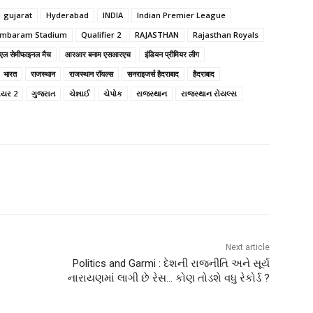
gujarat
Hyderabad
INDIA
Indian Premier League
ambaram Stadium
Qualifier 2
RAJASTHAN
Rajasthan Royals
एल सेमीफाइनल मैच
आरआर बनाम एसआरएच
इंडियन प्रीमियर लीग
भारत
राजस्थान
राजस्थान रॉयल्स
सनराइजर्स हैदराबाद
हैदराबाद
ાયર 2
ગુજરાત
ચેન્નાઈ
ચેપોક
રાજસ્થાન
રાજસ્થાન રોયલ્સ
Next article
Politics and Garmi : દેશની રાજનીતિ અને સૂર્ય
નારાયણમાં લાગી છે રેસ… કોણ તોડશે વધુ રેકોર્ડ ?