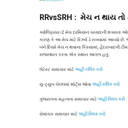
RRvsSRH : મેચ ન થાય તો 
ક્વોલિફાયર-2 મેચ દરમિયાન વરસાદની શક્યતા ઓછી
કારણ કે આ મેચ માટે રિઝર્વ ડે રાખવામાં આવ્યો છે. 
બંને દિવસે મેચ ન થવાના કિસ્સામાં, હૈદરાબાદની ટ
રાજસ્થાન કરતા એક સ્થાન આગળ હતું.
લેટેસ્ટ સમાચાર માટે
અહી કલિક કરો
યુ-ટ્યુબ ચેનલમાં શોર્ટ્સ જોવા
અહીં કલિક કરો
ગુજરાતના મહત્વના સમાચાર માટે
અહીં ક્લિક કરો
રોમાંચક સમાચાર માટે
અહીં ક્લિક કરો