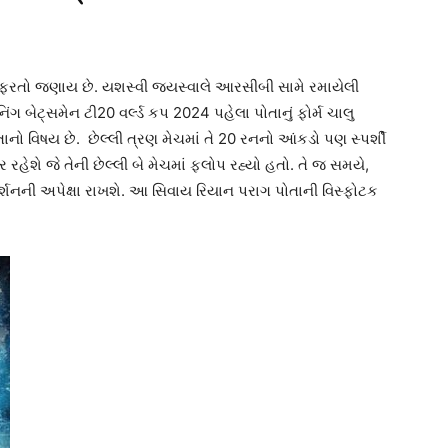
ો ફરતો જણાય છે. યશસ્વી જયસ્વાલે આરસીબી સામે રમાયેલી
િંગ બેટ્સમેન ટી20 વર્લ્ડ કપ 2024 પહેલા પોતાનું ફોર્મ ચાલુ
ચિંતાનો વિષય છે. છેલ્લી ત્રણ મેચમાં તે 20 રનનો આંકડો પણ સ્પર્શી
ેશે જે તેની છેલ્લી બે મેચમાં ફ્લોપ રહ્યો હતો. તે જ સમયે,
ર્શનની અપેક્ષા રાખશે. આ સિવાય રિયાન પરાગ પોતાની વિસ્ફોટક