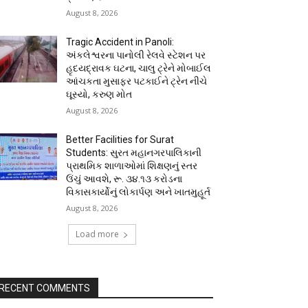
August 8, 2026
Tragic Accident in Panoli:
અંકલેશ્વરના પાનોલી રેલવે સ્ટેશન પર
હૃદયદ્રાવક ઘટના, ચાલુ ટ્રેને મોબાઈલ
આંચકતા મુસાફર પટકાઈને ટ્રેન નીચે
ઘૂસ્યો, કરુણ મોત
August 8, 2026
Better Facilities for Surat
Students: સુરત મહાનગરપાલિકાની
પ્રાથમિક શાળાઓમાં શિક્ષણનું સ્તર
ઉંચું આવશે, રૂ. ૩૪.૧૩ કરોડના
વિકાસકાર્યોનું લોકાર્પણ અને ખાતમુહૂર્ત
August 8, 2026
Load more
RECENT COMMENTS