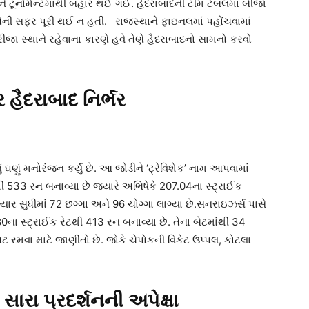
ં અને ટૂર્નામેન્ટમાંથી બહાર થઈ ગઈ. હૈદરાબાદની ટીમ ટેબલમાં બીજા
ં તેની સફર પૂરી થઈ ન હતી. રાજસ્થાને ફાઇનલમાં પહોંચવામાં
રીજા સ્થાને રહેવાના કારણે હવે તેણે હૈદરાબાદનો સામનો કરવો
હૈદરાબાદ નિર્ભર
ઘણું મનોરંજન કર્યું છે. આ જોડીને ‘ટ્રેવિશેક’ નામ આપવામાં
ટથી 533 રન બનાવ્યા છે જ્યારે અભિષેકે 207.04ના સ્ટ્રાઈક
્યાર સુધીમાં 72 છગ્ગા અને 96 ચોગ્ગા લાગ્યા છે.સનરાઇઝર્સ પાસે
180ના સ્ટ્રાઈક રેટથી 413 રન બનાવ્યા છે. તેના બેટમાંથી 34
ટ રમવા માટે જાણીતો છે. જોકે ચેપોકની વિકેટ ઉપ્પલ, કોટલા
ારા પ્રદર્શનની અપેક્ષા