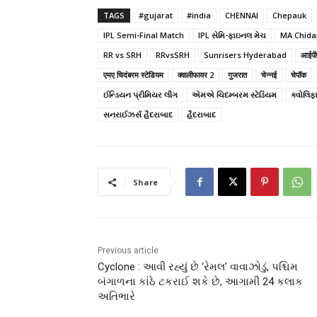
TAGS
#gujarat
#india
CHENNAI
Chepauk
IPL Semi-Final Match
IPL સેમિ-ફાઇનલ મેચ
MA Chid
RR vs SRH
RRvsSRH
Sunrisers Hyderabad
आईपी
एमए चिदंबरम स्टेडियम
क्वालीफायर 2
गुजरात
चेन्नई
चेपॉक
ઈન્ડિયન પ્રીમિયર લીગ
એમએ ચિદમ્બરમ સ્ટેડિયમ
ક્વોલિફ
સનરાઈઝર્સ હૈદરાબાદ
હૈદરાબાદ
Share
Previous article
Cyclone : આવી રહ્યું છે ‘રેમલ’ વાવાઝોડું, પશ્ચિમ
બંગાળના કાંઠે ટકરાઈ શકે છે, આગામી 24 કલાક
અતિભારે