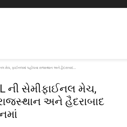
લ મેચ, ફાઈનલમાં પહોંચવા રાજસ્થાન અને હૈદરાબાદ...
L ની સેમીફાઈનલ મેચ,
રાજસ્થાન અને હૈદરાબાદ
ાનમાં