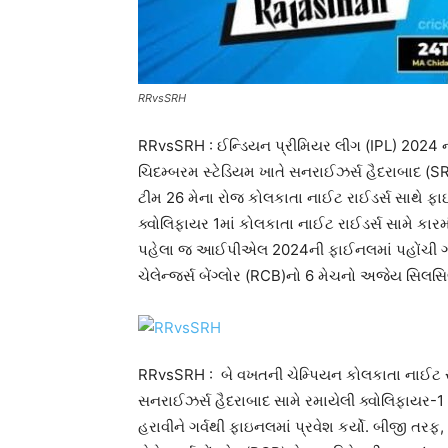
RRvsSRH
RRvsSRH : ઈન્ડિયન પ્રીમિયર લીગ (IPL) 2024 ની 
ચિદમ્બરમ સ્ટેડિયમ ખાતે સનરાઈઝર્સ હૈદરાબાદ (S
ટીમ 26 મેના રોજ કોલકાતા નાઈટ રાઈડર્સ સાથે ફ
ક્વોલિફાયર 1માં કોલકાતા નાઈટ રાઈડર્સ સામે કાર
પહેલા જ આઈપીએલ 2024ની ફાઈનલમાં પહોંચી ગઈ 
ચેલેન્જર્સ બેંગ્લોર (RCB)નો 6 મેચનો અજેય સિલસિ
RRvsSRH : બે વખતની ચેમ્પિયન કોલકાતા નાઈટ રાઈ
સનરાઈઝર્સ હૈદરાબાદ સામે રમાયેલી ક્વોલિફાયર-1 મ
હરાવીને ગર્વથી ફાઇનલમાં પ્રવેશ કર્યો. બીજી તરફ