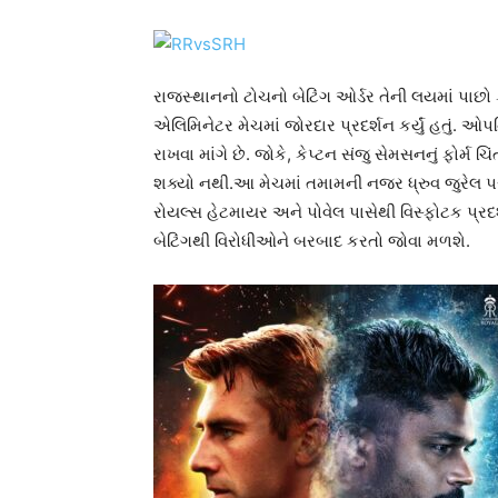
રાજસ્થાનનો ટોચનો બેટિંગ ઓર્ડર તેની લયમાં પાછ
એલિમિનેટર મેચમાં જોરદાર પ્રદર્શન કર્યું હતું. ઓપન
રાખવા માંગે છે. જોકે, કેપ્ટન સંજુ સેમસનનું ફોર્મ 
શક્યો નથી.આ મેચમાં તમામની નજર ધ્રુવ જુરેલ પર રહ
રોયલ્સ હેટમાયર અને પોવેલ પાસેથી વિસ્ફોટક પ્રદ
બેટિંગથી વિરોધીઓને બરબાદ કરતો જોવા મળશે.