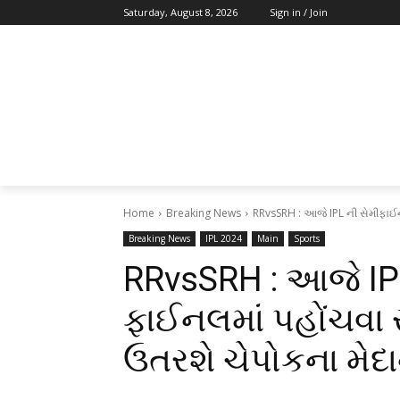
Saturday, August 8, 2026
Sign in / Join
Home
Breaking News
RRvsSRH : આજે IPL ની સેમીફાઈન
Breaking News
IPL 2024
Main
Sports
RRvsSRH : આજે IP
ફાઈનલમાં પહોંચવા 
ઉતરશે ચેપોકના મેદ