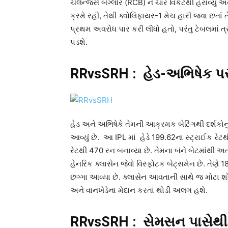
ચેલેન્જર્સ બેંગ્લોર (RCB) ને ચાર વિકેટથી હરાવ્યુ
ક્રમે રહી, તેથી ક્વોલિફાયર-1 મેચ હારી જવા છતા
પ્રથમ અવરોધ પાર કરી લીધો હતો, પરંતુ ટેબલમાં ત્
પડશે.
RRvsSRH : હેડ-અભિષેક પર 
હેડ અને અભિષેકે તેમની આક્રમક બેટિંગથી દર્શકોનું 
આવ્યું છે. આ IPL માં હેડે 199.62ના સ્ટ્રાઈક રે
રેટથી 470 રન બનાવ્યા છે. તેમના બંને બેટમાંથી અત
હેનરિક ક્લાસેન જેવો વિસ્ફોટક બેટ્સમેન છે. તેણે 
છગ્ગા આવ્યા છે. ક્લાસેન આવતાની સાથે જ મોટા શો
અને વાનખેડેના મેદાન કરતાં થોડી અલગ હશે.
RRvsSRH : સેમસન પાસેથી સ