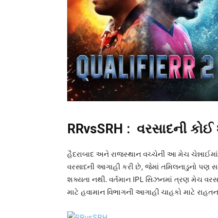
RRvsSRH : વરસાદની કોઈ 
હૈદરાબાદ અને રાજસ્થાન વચ્ચેની આ મેચ ચેન્નાઈમાં 
વરસાદની આગાહી કરી છે, જેમાં તમિલનાડુનો પણ સમ
શક્યતા નથી. વર્તમાન IPL સિઝનમાં ત્રણ મેચ વરસાદ
માટે હવામાન વિભાગની આગાહી ચાહકો માટે રાહતન