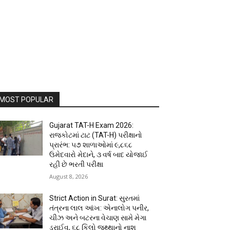
MOST POPULAR
Gujarat TAT-H Exam 2026:
રાજકોટમાં ટાટ (TAT-H) પરીક્ષાનો
પ્રારંભ: ૫૭ શાળાઓમાં ૯,૮૬૮
ઉમેદવારો મેદાને, ૩ વર્ષ બાદ યોજાઈ
રહી છે ભરતી પરીક્ષા
August 8, 2026
Strict Action in Surat: સુરતમાં
તંત્રના લાલ આંખ: એનાલોગ પનીર,
ચીઝ અને બટરના વેચાણ સામે મેગા
ડ્રાઈવ, ૬૮ કિલો જથ્થાનો નાશ