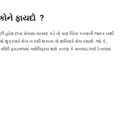
કોને ફાયદો ?
 હોવા છતાં મેચમાં વરસાદ પડે તો પણ ચિંતા કરવાની જરૂર નથી
જો શુક્રવારે મેચ ન રમી શકાય તો શનિવારે મેચ રમાશે. જો કે,
ીમ સીધી ફાઇનલમાં ક્વોલિફાય થશે કારણ કે સનરાઇઝર્સ ટેબલમાં