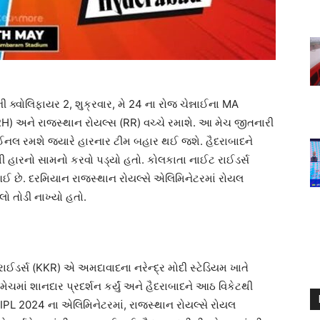
ક્વોલિફાયર 2, શુક્રવાર, મે 24 ના રોજ ચેન્નાઈના MA
RH) અને રાજસ્થાન રોયલ્સ (RR) વચ્ચે રમાશે. આ મેચ જીતનારી
ાઈનલ રમશે જ્યારે હારનાર ટીમ બહાર થઈ જશે. હૈદરાબાદને
મી હારનો સામનો કરવો પડ્યો હતો. કોલકાતા નાઈટ રાઈડર્સ
છે. દરમિયાન રાજસ્થાન રોયલ્સે એલિમિનેટરમાં રોયલ
લો તોડી નાખ્યો હતો.
ડર્સ (KKR) એ અમદાવાદના નરેન્દ્ર મોદી સ્ટેડિયમ ખાતે
ેચમાં શાનદાર પ્રદર્શન કર્યું અને હૈદરાબાદને આઠ વિકેટથી
, IPL 2024 ના એલિમિનેટરમાં, રાજસ્થાન રોયલ્સે રોયલ