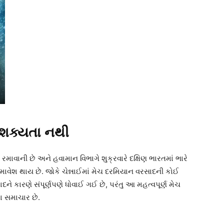
શક્યતા નથી
રમાવાની છે અને હવામાન વિભાગે શુક્રવારે દક્ષિણ ભારતમાં ભારે
ાવેશ થાય છે. જોકે ચેન્નાઈમાં મેચ દરમિયાન વરસાદની કોઈ
ને કારણે સંપૂર્ણપણે ધોવાઈ ગઈ છે, પરંતુ આ મહત્વપૂર્ણ મેચ
ા સમાચાર છે.