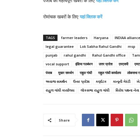
पंजाब की महत्वपूर्ण खबरों के लिए
यहां क्लिक करें
रोमांचक खबरों के लिए
यहां क्लिक करें
TAGS
farmer leaders
Haryana
INDIAA allianc
legal guarantee
Lok Sabha Rahul Gandhi
msp
punjab
rahul gandhi
Rahul Gandhi office
Tami
vocal support
इंडिया गठबंधन
उत्तर प्रदेश
एमएसपी
एमएस
पंजाब
मुखर समर्थन
राहुल गांधी
राहुल गांधी कार्यालय
लोकसभा रा
અવાજ સમર્થન
ઉત્તર પ્રદેશ
કર્ણાટક
કાનૂની ગેરંટી
ખે
રાહુલ ગાંધી કાર્યાલય
લોકસભા રાહુલ ગાંધી
વિરોધ પક્ષના નેતા
Share