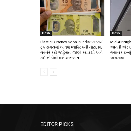
Desh
Desh
Plastic Currency Soon in India: ભારતમાં
Mid-Air Nigh
ટૂંક સમયમાં આવશે પ્લાસ્ટિકની નોટો, RBI
આવતી એર ઈન્
ગવર્નરે કરી જાહેરાત, જાણો ક્યારથી અને
ભયાનક ટર્બ્ય
કઈ નોટોથી થશે શરૂઆત
અથડાયા
EDITOR PICKS