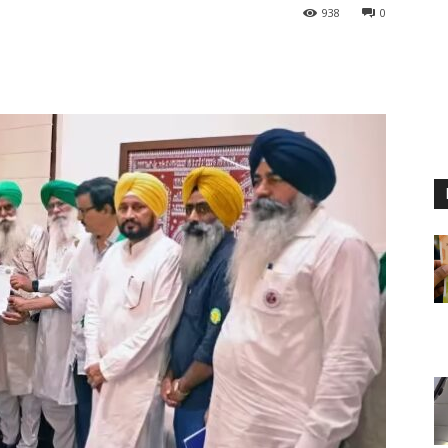
938
0