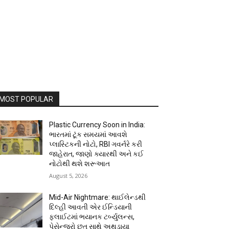
MOST POPULAR
Plastic Currency Soon in India:
ભારતમાં ટૂંક સમયમાં આવશે
પ્લાસ્ટિકની નોટો, RBI ગવર્નરે કરી
જાહેરાત, જાણો ક્યારથી અને કઈ
નોટોથી થશે શરૂઆત
August 5, 2026
Mid-Air Nightmare: થાઈલેન્ડથી
દિલ્હી આવતી એર ઈન્ડિયાની
ફ્લાઈટમાં ભયાનક ટર્બ્યુલન્સ,
પેસેન્જરો છત સાથે અથડાયા