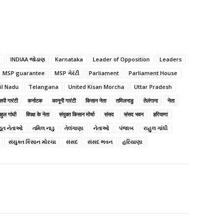
e
INDIAA જોડાણ
Karnataka
Leader of Opposition
Leaders
MSP guarantee
MSP ગેરંટી
Parliament
Parliament House
l Nadu
Telangana
United Kisan Morcha
Uttar Pradesh
पी गारंटी
कर्नाटक
कानूनी गारंटी
किसान नेता
तमिलनाडु
तेलंगाना
नेता
हुल गांधी
विपक्ष के नेता
संयुक्त किसान मोर्चा
संसद
संसद भवन
हरियाणा
ડૂત નેતાઓ
તમિલ નાડુ
તેલંગાણા
નેતાઓ
પંજાબ
રાહુલ ગાંધી
સંયુક્ત કિસાન મોરચા
સંસદ
સંસદ ભવન
હરિયાણા