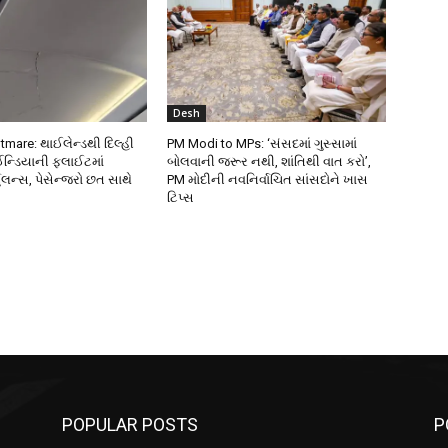
Desh
tmare: થાઈલેન્ડથી દિલ્હી
PM Modi to MPs: ‘સંસદમાં ગુસ્સામાં
ડિયાની ફ્લાઈટમાં
બોલવાની જરૂર નથી, શાંતિથી વાત કરો’,
ુલન્સ, પેસેન્જરો છત સાથે
PM મોદીની નવનિર્વાચિત સાંસદોને ખાસ
ટિપ્સ
POPULAR POSTS
P