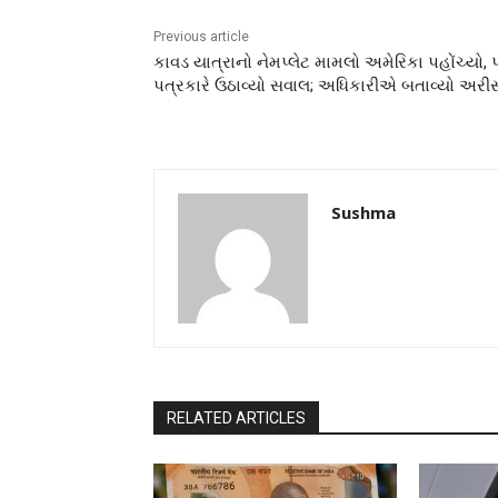
Previous article
કાવડ યાત્રાનો નેમપ્લેટ મામલો અમેરિકા પહોંચ્યો, 
પત્રકારે ઉઠાવ્યો સવાલ; અધિકારીએ બતાવ્યો અરી
Sushma
RELATED ARTICLES