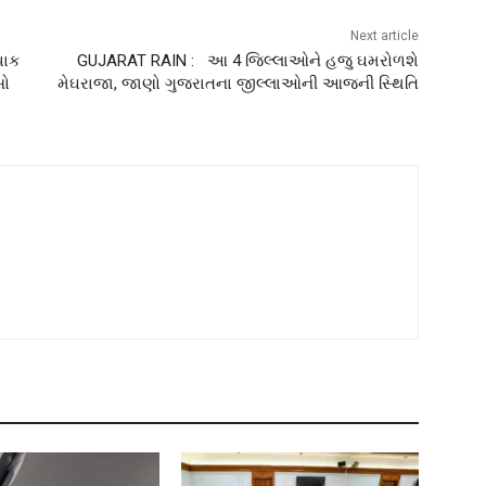
Next article
પાક
GUJARAT RAIN : આ 4 જિલ્લાઓને હજુ ઘમરોળશે
સો
મેઘરાજા, જાણો ગુજરાતના જીલ્લાઓની આજની સ્થિતિ