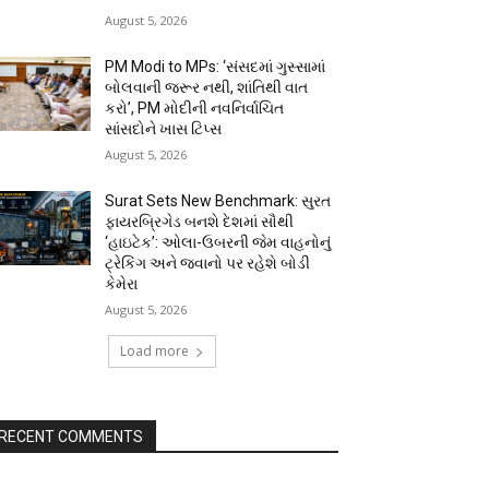
August 5, 2026
PM Modi to MPs: ‘સંસદમાં ગુસ્સામાં
બોલવાની જરૂર નથી, શાંતિથી વાત
કરો’, PM મોદીની નવનિર્વાચિત
સાંસદોને ખાસ ટિપ્સ
August 5, 2026
Surat Sets New Benchmark: સુરત
ફાયરબ્રિગેડ બનશે દેશમાં સૌથી
‘હાઇટેક’: ઓલા-ઉબરની જેમ વાહનોનું
ટ્રેકિંગ અને જવાનો પર રહેશે બોડી
કેમેરા
August 5, 2026
Load more
RECENT COMMENTS