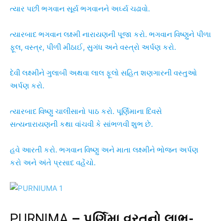
ત્યાર પછી ભગવાન સૂર્ય ભગવાનને અર્ઘ્ય ચઢાવો.
ત્યારબાદ ભગવાન લક્ષ્મી નારાયણની પૂજા કરો. ભગવાન વિષ્ણુને પીળા
ફૂલ, વસ્ત્ર, પીળી મીઠાઈ, સુગંધ અને વસ્ત્રો અર્પણ કરો.
દેવી લક્ષ્મીને ગુલાબી અથવા લાલ ફૂલો સહિત શણગારની વસ્તુઓ
અર્પણ કરો.
ત્યારબાદ વિષ્ણુ ચાલીસાનો પાઠ કરો. પૂર્ણિમાના દિવસે
સત્યનારાયણની કથા વાંચવી કે સાંભળવી શુભ છે.
હવે આરતી કરો. ભગવાન વિષ્ણુ અને માતા લક્ષ્મીને ભોજન અર્પણ
કરો અને અંતે પ્રસાદ વહેંચો.
PURNIMA
–
પૂર્ણિમા વ્રતનો લાભ-