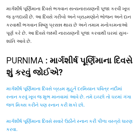
માર્ગશીર્ષ પૂર્ણિમાના દિવસે ભગવાન સત્યનારાયણની પૂજા કરવી ખૂબ
જ ફળદાયી છે. આ દિવસે ગરીબો અને બ્રાહ્મણોને ભોજન અને દાન
કરવાથી ભગવાન વિષ્ણુ પ્રસન્ન થાય છે અને તમામ મનોકામનાઓ
પૂર્ણ કરે છે. આ દિવસે લક્ષ્મી નારાયણની પૂજા કરવાથી ઘરમાં સુખ-
શાંતિ આવે છે.
PURNIMA
:
માર્ગશીર્ષ પૂર્ણિમાના દિવસે
શું કરવું જોઈએ
?
માર્ગશીર્ષ પૂર્ણિમાના દિવસે બ્રહ્મ મુહૂર્ત દરમિયાન પવિત્ર નદીમાં
સ્નાન કરવું ખૂબ જ શુભ માનવામાં આવે છે. તમે ઇચ્છો તો ઘરમાં ગંગા
જળ મિક્સ કરીને પણ સ્નાન કરી શકો છો.
માર્ગશીર્ષ પૂર્ણિમાના દિવસે સવારે ઉઠીને સ્નાન કરી પીળા વસ્ત્રો ધારણ
કરવા.