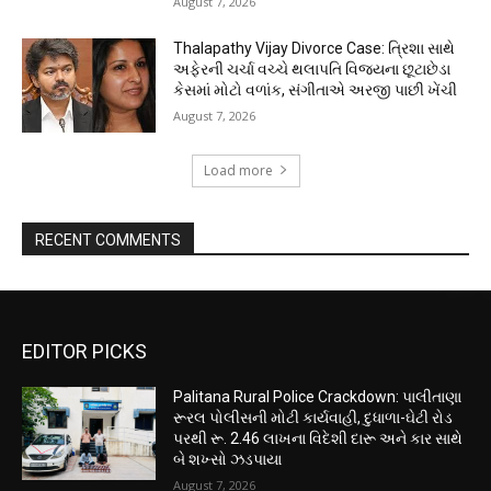
August 7, 2026
Thalapathy Vijay Divorce Case: ત્રિશા સાથે
અફેરની ચર્ચા વચ્ચે થલાપતિ વિજયના છૂટાછેડા
કેસમાં મોટો વળાંક, સંગીતાએ અરજી પાછી ખેંચી
August 7, 2026
Load more
RECENT COMMENTS
EDITOR PICKS
Palitana Rural Police Crackdown: પાલીતાણા
રૂરલ પોલીસની મોટી કાર્યવાહી, દુધાળા-ઘેટી રોડ
પરથી રૂ. 2.46 લાખના વિદેશી દારૂ અને કાર સાથે
બે શખ્સો ઝડપાયા
August 7, 2026