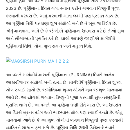
પૂર્ણિમા હશે. આ વખતે માર્ગશીર્ષ મહિનાની પૂર્ણિમા તિથિ 26 ડિસેમ્બર
2023 છે. પૂર્ણિમાના દિવસે ગંગા સ્નાન કરીને ભગવાન વિષ્ણુની પૂજા
કરવાની પરંપરા છે. આવું કરવાથી માતા લક્ષ્મી પણ પ્રસન્ન થાય છે.
આ પૂર્ણિમા તિથિ પર ઘણા શુભ સંયોગો બને છે તે ખૂબ જ વિશેષ છે.
એવું માનવામાં આવે છે કે જે લોકો પૂર્ણિમાના ઉપવાસ કરે છે તેઓ સુખ
અને સૌભાગ્યની પ્રાપ્તિ કરે છે. ચાલો આપણે જાણીએ માર્ગશીર્ષ
પૂર્ણિમાની તિથિ, યોગ, શુભ સમય અને મહત્વ વિશે.
આ વખતે માર્ગશીર્ષ માસની પૂર્ણિમાના (PURNIMA) દિવસે અનેક
આશ્ચર્યજનક સંયોગો બની રહ્યા છે. માર્ગશીર્ષ પૂર્ણિમાના દિવસે શુક્લ
યોગ રચાઈ રહ્યો છે. જ્યોતિષમાં શુક્લ યોગને ખૂબ જ શુભ માનવામાં
આવે છે. આ યોગમાં ભગવાન વિષ્ણુની પૂજા કરવાથી સુખ-સમૃદ્ધિની
પ્રાપ્તિ થાય છે. આ વખતે આ પૂર્ણિમા ઘણી રીતે ખાસ છે. આ ઉપરાંત
આ દિવસે બ્રહ્મ યોગ અને ભાદરવાસ યોગ પણ રચાઈ રહ્યો છે. એવું
માનવામાં આવે છે કે આ શુભ યોગોમાં ભગવાન વિષ્ણુની પૂજા કરવાથી
વ્યક્તિને શાશ્વત ફળ મળે છે. પૂર્ણિમા તિથિ 26મી ડિસેમ્બરે સવારે