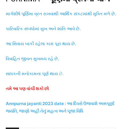
માર્ગશીર્ષ પૂર્ણિમા વ્રત રાખવાથી આર્થિક સંકટમાંથી મુક્તિ મળે છે.
પારિવારિક સંબંધોમાં સુખ અને શાંતિ આવે છે.
આ સિવાય બાકી રહેલા કામ પૂરા થાય છે.
વિવાહિત જીવન સુખમય રહે છે.
સાધકની મનોકામના પૂર્ણ થાય
છે.
તમે આ પણ વાંચી શકો છો
Annpurna jayanti 2023 date : આ દિવસે ઉજવાશે અન્નપૂર્ણા
જયંતિ, જાણો અહીં તેનું મહત્વ અને પૂજા વિધિ