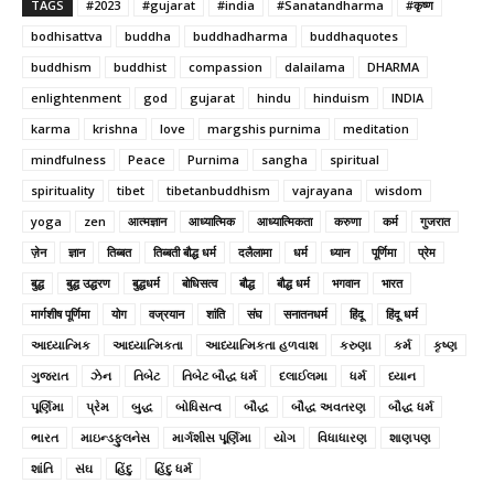
TAGS
#2023
#gujarat
#india
#Sanatandharma
#कृष्ण
bodhisattva
buddha
buddhadharma
buddhaquotes
buddhism
buddhist
compassion
dalailama
DHARMA
enlightenment
god
gujarat
hindu
hinduism
INDIA
karma
krishna
love
margshis purnima
meditation
mindfulness
Peace
Purnima
sangha
spiritual
spirituality
tibet
tibetanbuddhism
vajrayana
wisdom
yoga
zen
आत्मज्ञान
आध्यात्मिक
आध्यात्मिकता
करुणा
कर्म
गुजरात
ज़ेन
ज्ञान
तिब्बत
तिब्बती बौद्ध धर्म
दलैलामा
धर्म
ध्यान
पूर्णिमा
प्रेम
बुद्ध
बुद्ध उद्धरण
बुद्धधर्म
बोधिसत्व
बौद्ध
बौद्ध धर्म
भगवान
भारत
मार्गशीष पूर्णिमा
योग
वज्रयान
शांति
संघ
सनातनधर्म
हिंदू
हिंदू धर्म
આધ્યાત્મિક
આધ્યાત્મિકતા
આધ્યાત્મિકતા હળવાશ
કરુણા
કર્મ
કૃષ્ણ
ગુજરાત
ઝેન
તિબેટ
તિબેટ બૌદ્ધ ધર્મ
દલાઈલમા
ધર્મ
ધ્યાન
પૂર્ણિમા
પ્રેમ
બુદ્ધ
બોધિસત્વ
બૌદ્ધ
બૌદ્ધ અવતરણ
બૌદ્ધ ધર્મ
ભારત
માઇન્ડફુલનેસ
માર્ગશીસ પૂર્ણિમા
યોગ
વિધાધારણ
શાણપણ
શાંતિ
સંઘ
હિંદુ
હિંદુ ધર્મ