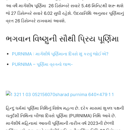
આ વર્ષે માર્ગશીષ પૂર્ણિમા 26 ડિસેમ્બરે સવારે 5.46 મિનિટથી શરૂ થશે
જે 27 ડિસેમ્બરે સવારે 6.02 સુધી રહેશે. ઉદયાતિથિ અનુસાર પૂર્ણિમાનું
વ્રત 26 ડિસેમ્બરે રાખવામાં આવશે.
ભગવાન વિષ્ણુની સૌથી પ્રિય પૂર્ણિમા
PURNIMA : માર્ગશીર્ષ પૂર્ણિમાના દિવસે શું કરવું જોઈએ?
PURNIMA – પૂર્ણિમા વ્રતનો લાભ-
હિન્દુ ધર્મમાં પૂર્ણિમા તિથિનું વિશેષ મહત્વ છે. દરેક માસમાં શુક્લ પક્ષની
ચતુર્દશી તિથિના બીજા દિવસે પૂર્ણિમા (PURNIMA) તિથિ આવે છે.
માર્ગશીર્ષ મહિનામાં આવતી પૂર્ણિમાની તારીખ વર્ષ 2023ની છેલ્લી