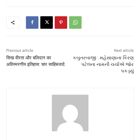
Previous article
Next article
सिख वीरता और बलिदान का
કબુતરબાજી : મહેસાણાના કિરણ
अविस्मरणीय इतिहास: चार साहिबजादे
પટેલના નામની ચર્ચાએ જોર
પકડ્યું