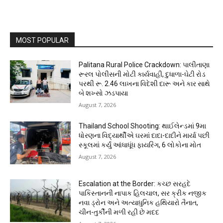
MOST POPULAR
Palitana Rural Police Crackdown: પાલીતાણા
રૂરલ પોલીસની મોટી કાર્યવાહી, દુધાળા-ઘેટી રોડ
પરથી રૂ. 2.46 લાખના વિદેશી દારૂ અને કાર સાથે
બે શખ્સો ઝડપાયા
August 7, 2026
Thailand School Shooting: થાઈલેન્ડમાં 9મા
ધોરણના વિદ્યાર્થીએ ઘરમાં દાદા-દાદીને માર્યા પછી
સ્કૂલમાં કર્યું આંધાધૂંધ ફાયરિંગ, 6 લોકોના મોત
August 7, 2026
Escalation at the Border: કચ્છ સરહદે
પાકિસ્તાનની નાપાક હિલચાલ, સર ક્રીક નજીક
નવા ડ્રોન અને અત્યાધુનિક હથિયારો તૈનાત,
ચીન-તુર્કીની મળી રહી છે મદદ