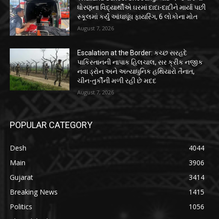
ધોરણના વિદ્યાર્થીએ ઘરમાં દાદા-દાદીને માર્યા પછી
સ્કૂલમાં કર્યું આંધાધૂંધ ફાયરિંગ, 6 લોકોના મોત
August 7, 2026
Escalation at the Border: કચ્છ સરહદે
પાકિસ્તાનની નાપાક હિલચાલ, સર ક્રીક નજીક
નવા ડ્રોન અને અત્યાધુનિક હથિયારો તૈનાત,
ચીન-તુર્કીની મળી રહી છે મદદ
August 7, 2026
POPULAR CATEGORY
Desh
4044
Main
3906
Gujarat
3414
Breaking News
1415
Politics
1056