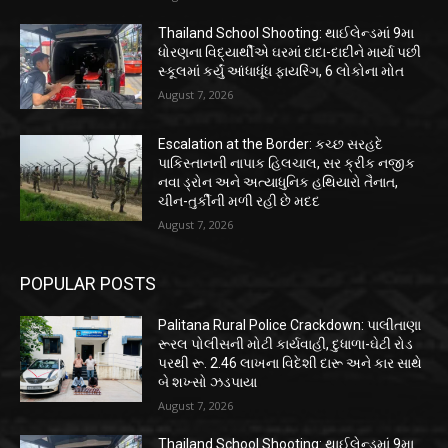
Thailand School Shooting: થાઈલેન્ડમાં 9મા
ધોરણના વિદ્યાર્થીએ ઘરમાં દાદા-દાદીને માર્યા પછી
સ્કૂલમાં કર્યું આંધાધૂંધ ફાયરિંગ, 6 લોકોના મોત
August 7, 2026
Escalation at the Border: કચ્છ સરહદે
પાકિસ્તાનની નાપાક હિલચાલ, સર ક્રીક નજીક
નવા ડ્રોન અને અત્યાધુનિક હથિયારો તૈનાત,
ચીન-તુર્કીની મળી રહી છે મદદ
August 7, 2026
POPULAR POSTS
Palitana Rural Police Crackdown: પાલીતાણા
રૂરલ પોલીસની મોટી કાર્યવાહી, દુધાળા-ઘેટી રોડ
પરથી રૂ. 2.46 લાખના વિદેશી દારૂ અને કાર સાથે
બે શખ્સો ઝડપાયા
August 7, 2026
Thailand School Shooting: થાઈલેન્ડમાં 9મા