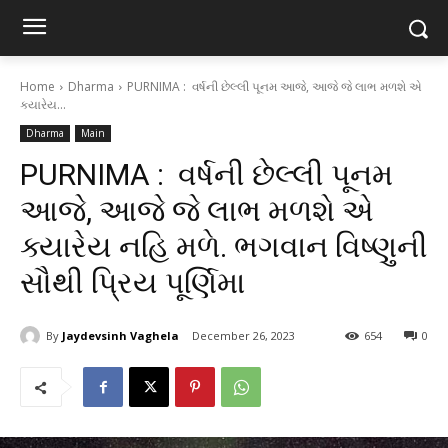
Home
Dharma
PURNIMA : વર્ષની છેલ્લી પૂનમ આજે, આજે જે લાભ મળશે એ
ક્યારેય...
Dharma
Main
PURNIMA : વર્ષની છેલ્લી પૂનમ
આજે, આજે જે લાભ મળશે એ
ક્યારેય નહિ મળે. ભગવાન વિષ્ણુની
સૌથી પ્રિય પૂર્ણિમા
By
Jaydevsinh Vaghela
December 26, 2023
654
0