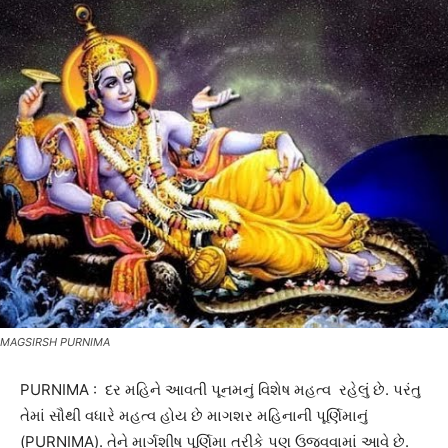
MAGSIRSH PURNIMA
PURNIMA : દર મહિને આવતી પૂનમનું વિશેષ મહત્વ રહેલું છે. પરંતુ
તેમાં સૌથી વધારે મહત્વ હોય છે માગશર મહિનાની પૂર્ણિમાનું
(PURNIMA). તેને માર્ગશીષ પૂર્ણિમા તરીકે પણ ઉજવવામાં આવે છે.