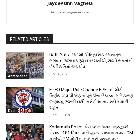
Jaydevsinh Vaghela
http://vrlivegujarat.com
RELATED ARTICLES
Rath Yatra:૧૪૯મી ઐતિહાસિક રથયાત્રા:
ભગવાન જગન્નાથજી નગરચર્યાએ, લાખો ભક્તોની
ઉપસ્થિતિમાં જયઘોષ
July 16, 2026
Ahmedabad
EPFO Major Rule Change:EPFOનો મોટો
નિર્ણય: હવે પીએફના પૂરા પૈસા ઉપાડવા માટે કારણ
જણાવવું જરૂરી નથી, કરોડો ખાતાધારકોને મોટી
રાહત
Desh
June 11, 2026
Kedarnath Dham: કેદારનાથ ધામમાં શ્રદ્ધાનો
સૈલાબ: 181 દિવસ પછી ખુલ્યા બાબાના કપાટ, CM
ધામીએ PM મોદીના નામે કરી પ્રથમ પૂજા