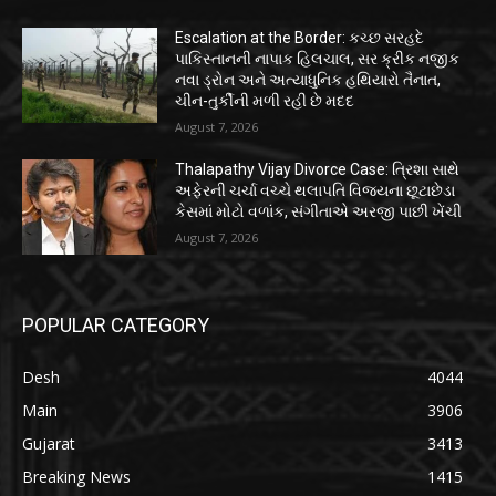
Escalation at the Border: કચ્છ સરહદે
પાકિસ્તાનની નાપાક હિલચાલ, સર ક્રીક નજીક
નવા ડ્રોન અને અત્યાધુનિક હથિયારો તૈનાત,
ચીન-તુર્કીની મળી રહી છે મદદ
August 7, 2026
Thalapathy Vijay Divorce Case: ત્રિશા સાથે
અફેરની ચર્ચા વચ્ચે થલાપતિ વિજયના છૂટાછેડા
કેસમાં મોટો વળાંક, સંગીતાએ અરજી પાછી ખેંચી
August 7, 2026
POPULAR CATEGORY
Desh
4044
Main
3906
Gujarat
3413
Breaking News
1415