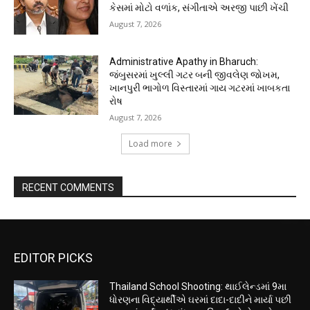
કેસમાં મોટો વળાંક, સંગીતાએ અરજી પાછી ખેંચી
August 7, 2026
Administrative Apathy in Bharuch:
જંબુસરમાં ખુલ્લી ગટર બની જીવલેણ જોખમ,
ખાનપુરી ભાગોળ વિસ્તારમાં ગાય ગટરમાં ખાબકતા
રોષ
August 7, 2026
Load more
RECENT COMMENTS
EDITOR PICKS
Thailand School Shooting: થાઈલેન્ડમાં 9મા
ધોરણના વિદ્યાર્થીએ ઘરમાં દાદા-દાદીને માર્યા પછી