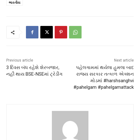
ભારતીય
Previous article
Next article
3 દિવસ બંધ રહેશે શેરબજાર,
પહેલગામમાં થયેલા હુમલા બાદ
નહીં થાય BSE-NSEમાં ટ્રેડીંગ
રાજ્ય સરકાર તત્કાળ એક્શન
મોડમાં #harshsanghvi
#pahelgam #pahelgamattack