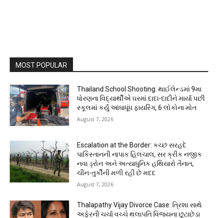
MOST POPULAR
Thailand School Shooting: થાઈલેન્ડમાં 9મા
ધોરણના વિદ્યાર્થીએ ઘરમાં દાદા-દાદીને માર્યા પછી
સ્કૂલમાં કર્યું આંધાધૂંધ ફાયરિંગ, 6 લોકોના મોત
August 7, 2026
Escalation at the Border: કચ્છ સરહદે
પાકિસ્તાનની નાપાક હિલચાલ, સર ક્રીક નજીક
નવા ડ્રોન અને અત્યાધુનિક હથિયારો તૈનાત,
ચીન-તુર્કીની મળી રહી છે મદદ
August 7, 2026
Thalapathy Vijay Divorce Case: ત્રિશા સાથે
અફેરની ચર્ચા વચ્ચે થલાપતિ વિજયના છૂટાછેડા