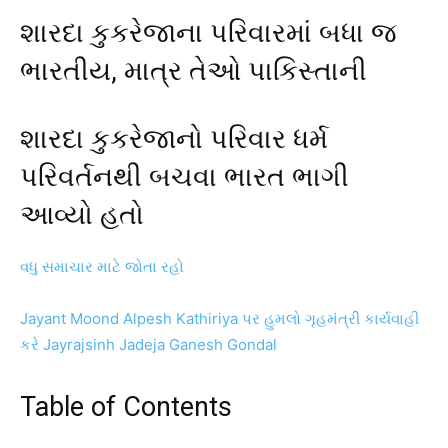
શારદા કુકરેજાના પરિવારમાં બધા જ
ભારતીય, માત્ર તેઓ પાકિસ્તાની
શારદા કુકરેજાનો પરિવાર ધર્મ
પરિવર્તનથી બચવા ભારત ભાગી
આવ્યો હતો
વધુ સમાચાર માટે જોતા રહો
Jayant Moond Alpesh Kathiriya પર હુમલો ગૃહમંત્રી કાર્યવાહી
કરે Jayrajsinh Jadeja Ganesh Gondal
Table of Contents