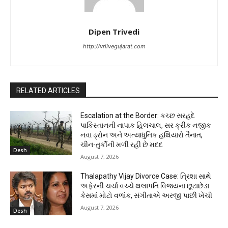
Dipen Trivedi
http://vrlivegujarat.com
RELATED ARTICLES
Escalation at the Border: કચ્છ સરહદે
પાકિસ્તાનની નાપાક હિલચાલ, સર ક્રીક નજીક
નવા ડ્રોન અને અત્યાધુનિક હથિયારો તૈનાત,
ચીન-તુર્કીની મળી રહી છે મદદ
Desh
August 7, 2026
Thalapathy Vijay Divorce Case: ત્રિશા સાથે
અફેરની ચર્ચા વચ્ચે થલાપતિ વિજયના છૂટાછેડા
કેસમાં મોટો વળાંક, સંગીતાએ અરજી પાછી ખેંચી
August 7, 2026
Desh