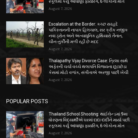
સ્કૂલમાં કર્યું આંધાધૂંધ ફાયરિંગ, 6 લોકોના મોત
August 7, 2026
Escalation at the Border: કચ્છ સરહદે
પાકિસ્તાનની નાપાક હિલચાલ, સર ક્રીક નજીક
નવા ડ્રોન અને અત્યાધુનિક હથિયારો તૈનાત,
ચીન-તુર્કીની મળી રહી છે મદદ
August 7, 2026
Thalapathy Vijay Divorce Case: ત્રિશા સાથે
અફેરની ચર્ચા વચ્ચે થલાપતિ વિજયના છૂટાછેડા
કેસમાં મોટો વળાંક, સંગીતાએ અરજી પાછી ખેંચી
August 7, 2026
POPULAR POSTS
Thailand School Shooting: થાઈલેન્ડમાં 9મા
ધોરણના વિદ્યાર્થીએ ઘરમાં દાદા-દાદીને માર્યા પછી
સ્કૂલમાં કર્યું આંધાધૂંધ ફાયરિંગ, 6 લોકોના મોત
August 7, 2026