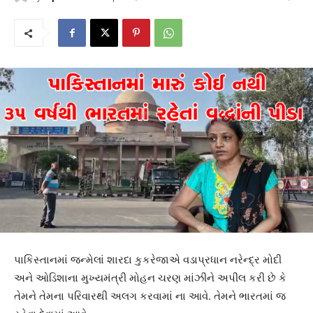
પાકિસ્તાનમાં જન્મેલાં શારદા કુકરેજાએ વડાપ્રધાન નરેન્દ્ર મોદી
અને ઓડિશાના મુખ્યમંત્રી મોહન ચરણ માંઝીને અપીલ કરી છે કે
તેમને તેમના પરિવારથી અલગ કરવામાં ના આવે. તેમને ભારતમાં જ