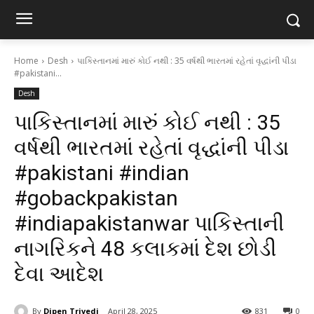
Home
Desh
પાકિસ્તાનમાં મારું કોઈ નથી : 35 વર્ષથી ભારતમાં રહેતાં વૃદ્ધાંની પીડા
#pakistani...
Desh
પાકિસ્તાનમાં મારું કોઈ નથી : 35
વર્ષથી ભારતમાં રહેતાં વૃદ્ધાંની પીડા
#pakistani #indian
#gobackpakistan
#indiapakistanwar પાકિસ્તાની
નાગરિકને 48 કલાકમાં દેશ છોડી
દેવા આદેશ
By
Dipen Trivedi
April 28, 2025
831
0