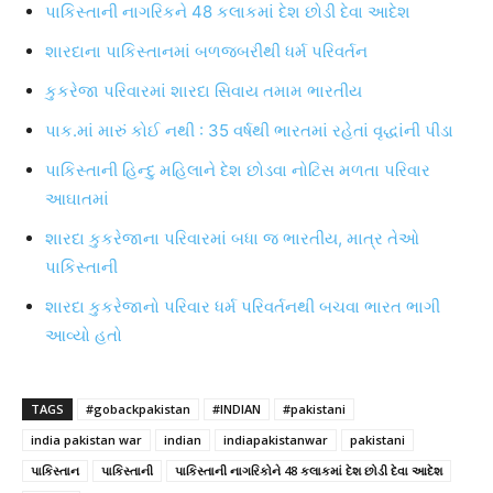
પાકિસ્તાની નાગરિકને 48 કલાકમાં દેશ છોડી દેવા આદેશ
શારદાના પાકિસ્તાનમાં બળજબરીથી ધર્મ પરિવર્તન
કુકરેજા પરિવારમાં શારદા સિવાય તમામ ભારતીય
પાક.માં મારું કોઈ નથી : 35 વર્ષથી ભારતમાં રહેતાં વૃદ્ધાંની પીડા
પાકિસ્તાની હિન્દુ મહિલાને દેશ છોડવા નોટિસ મળતા પરિવાર
આઘાતમાં
શારદા કુકરેજાના પરિવારમાં બધા જ ભારતીય, માત્ર તેઓ
પાકિસ્તાની
શારદા કુકરેજાનો પરિવાર ધર્મ પરિવર્તનથી બચવા ભારત ભાગી
આવ્યો હતો
TAGS
#gobackpakistan
#INDIAN
#pakistani
india pakistan war
indian
indiapakistanwar
pakistani
પાકિસ્તાન
પાકિસ્તાની
પાકિસ્તાની નાગરિકોને 48 કલાકમાં દેશ છોડી દેવા આદેશ