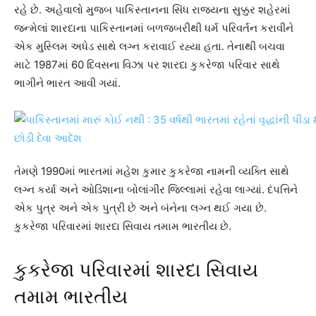
રહે છે. અહેવાલો મુજબ પાકિસ્તાનના સિંધ રાજ્યના સુક્કુર શહેરમાં
જન્મેલાં શારદાના પાકિસ્તાનમાં બળજબરીથી ધર્મ પરિવર્તન કરાવીને
એક મુસ્લિમ અધેડ સાથે લગ્ન કરાવાઈ રહ્યા હતા. તેનાથી બચવા
માટે 1987માં 60 દિવસના વિઝા પર શારદા કુકરેજા પરિવાર સાથે
ભાગીને ભારત આવી ગયાં.
તેમણે 1990માં ભારતમાં મહેશ કુમાર કુકરેજા નામની વ્યક્તિ સાથે
લગ્ન કર્યા અને ઓડિશાના બોલાંગીર જિલ્લામાં રહેવા લાગ્યાં. દંપત્તિને
એક પુત્ર અને એક પુત્રી છે અને બંનેના લગ્ન થઈ ગયા છે.
કુકરેજા પરિવારમાં શારદા સિવાય તમામ ભારતીય છે.
કુકરેજા પરિવારમાં શારદા સિવાય
તમામ ભારતીય