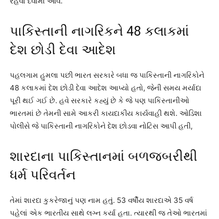
રહેવા દેવામાં આવે.
પાકિસ્તાની નાગરિકને 48 કલાકમાં
દેશ છોડી દેવા આદેશ
પહલગામ હુમલા પછી ભારત સરકારે બધા જ પાકિસ્તાની નાગરિકોને
48 કલાકમાં દેશ છોડી દેવા આદેશ આપ્યો હતો, જેની સમય મર્યાદા
પૂરી થઈ ગઈ છે. હવે સરકારે કહ્યું છે કે જે પણ પાકિસ્તાનીઓ
ભારતમાં છે તેમની સામે આકરી કાયદાકીય કાર્યવાહી થશે. ઓડિશા
પોલીસે જે પાકિસ્તાની નાગરિકોને દેશ છોડવા નોટિસ આપી હતી,
શારદાના પાકિસ્તાનમાં બળજબરીથી
ધર્મ પરિવર્તન
તેમાં શારદા કુકરેજાનું પણ નામ હતું. 53 વર્ષીય શારદાએ 35 વર્ષ
પહેલાં એક ભારતીય સાથે લગ્ન કર્યા હતા. ત્યારથી જ તેઓ ભારતમાં