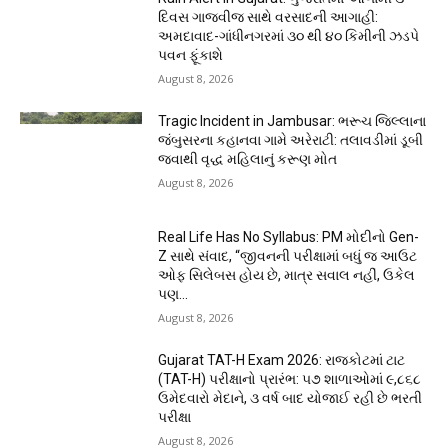
દિવસ ગાજવીજ સાથે વરસાદની આગાહી:
અમદાવાદ-ગાંધીનગરમાં ૩૦ થી ૪૦ કિમીની ઝડપે
પવન ફૂંકાશે
August 8, 2026
Tragic Incident in Jambusar: ભરૂચ જિલ્લાના
જંબુસરના કહાનવા ગામે અરેરાટી: તલાવડીમાં ડૂબી
જવાથી વૃદ્ધ મહિલાનું કરૂણ મોત
August 8, 2026
Real Life Has No Syllabus: PM મોદીનો Gen-
Z સાથે સંવાદ, “જીવનની પરીક્ષામાં બધું જ આઉટ
ઓફ સિલેબસ હોય છે, માત્ર સવાલ નહીં, ઉકેલ
પણ...
August 8, 2026
Gujarat TAT-H Exam 2026: રાજકોટમાં ટાટ
(TAT-H) પરીક્ષાનો પ્રારંભ: ૫૭ શાળાઓમાં ૯,૮૬૮
ઉમેદવારો મેદાને, ૩ વર્ષ બાદ યોજાઈ રહી છે ભરતી
પરીક્ષા
August 8, 2026