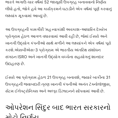
ભારતે અગાઉ ચાર વર્ષમાં 52 જાસૂસી ઉપગ્રહ બનાવવાનો નિર્ણય
લીધો હતો, જોકે હવે આ કાર્યક્રમને ઘટાડીને એક વર્ષમાં પૂર્ણ કરવાનું
લક્ષ્યાંક મૂકવામાં આવ્યું છે.
આ ઉપગ્રહની કામગીરી ‘મહત્ત્વાકાંક્ષી અવકાશ-આધારિત દેખરેખ
પ્રોગ્રામ હેઠળ આગળ વધારવામાં આવી રહી છે, જેમાં ઈસરો અને
ખાનગી ઉદ્યોગ કંપનીઓ સાથે મળીને આ લક્ષ્યાંકને એક વર્ષમાં પૂરો
કરશે.એસબીએસ-3 પ્રોગ્રામ એ ભારતીય અંતરિક્ષ સંશોધન
સંગઠન ISRO અને ખાનગી ઉદ્યોગ વચ્ચેના સહયોગનું શાનદાર
ઉદાહરણ છે.
ઈસરો આ પ્રોગ્રામ હેઠળ 21 ઉપગ્રહ બનાવશે, જ્યારે બાકીના 31
ઉપગ્રહની જવાબદારી ત્રણ ખાનગી કંપનીઓ અનંત ટૅક્નોલૉજીસ,
સેંટમ ઈલેક્ટ્રોનિક્સ અને અલ્ફા ડિઝાઇનને સોંપવામાં આવી છે.
ઓપરેશન સિંદુર બાદ ભારત સરકારનો
મોટો નિર્ણય