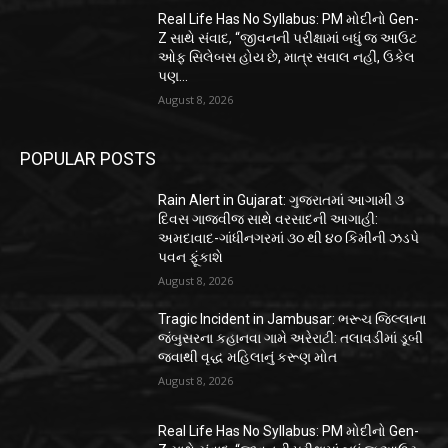
Real Life Has No Syllabus: PM મોદીનો Gen-
Z સાથે સંવાદ, “જીવનની પરીક્ષામાં બધું જ આઉટ
ઓફ સિલેબસ હોય છે, માત્ર સવાલ નહીં, ઉકેલ
પણ...
August 8, 2026
POPULAR POSTS
Rain Alert in Gujarat: ગુજરાતમાં આગામી ૩
દિવસ ગાજવીજ સાથે વરસાદની આગાહી:
અમદાવાદ-ગાંધીનગરમાં ૩૦ થી ૪૦ કિમીની ઝડપે
પવન ફૂંકાશે
August 8, 2026
Tragic Incident in Jambusar: ભરૂચ જિલ્લાના
જંબુસરના કહાનવા ગામે અરેરાટી: તલાવડીમાં ડૂબી
જવાથી વૃદ્ધ મહિલાનું કરૂણ મોત
August 8, 2026
Real Life Has No Syllabus: PM મોદીનો Gen-