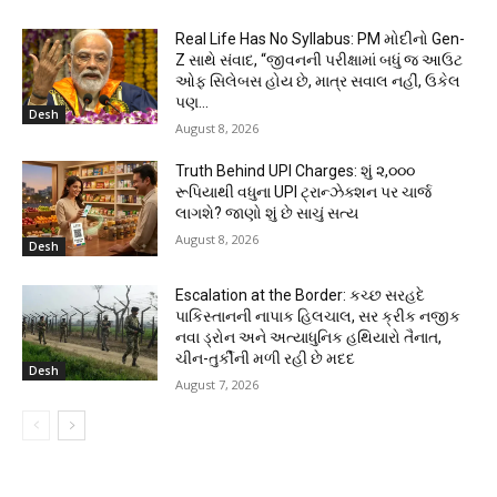
Real Life Has No Syllabus: PM મોદીનો Gen-
Z સાથે સંવાદ, “જીવનની પરીક્ષામાં બધું જ આઉટ
ઓફ સિલેબસ હોય છે, માત્ર સવાલ નહીં, ઉકેલ
પણ...
Desh
August 8, 2026
Truth Behind UPI Charges: શું ૨,૦૦૦
રૂપિયાથી વધુના UPI ટ્રાન્ઝેક્શન પર ચાર્જ
લાગશે? જાણો શું છે સાચું સત્ય
August 8, 2026
Desh
Escalation at the Border: કચ્છ સરહદે
પાકિસ્તાનની નાપાક હિલચાલ, સર ક્રીક નજીક
નવા ડ્રોન અને અત્યાધુનિક હથિયારો તૈનાત,
ચીન-તુર્કીની મળી રહી છે મદદ
Desh
August 7, 2026