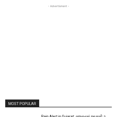
- Advertisment -
MOST POPULAR
Rain Alert in Gujarat: ગુજરાતમાં આગામી ૩