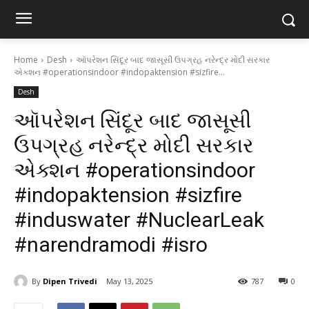
Home
Desh
ઑપરેશન સિંદૂર બાદ જાસૂસી ઉપગ્રહ નરેન્દ્ર મોદી સરકાર
એક્શન #operationsindoor #indopaktension #sizfire...
Desh
ઑપરેશન સિંદૂર બાદ જાસૂસી
ઉપગ્રહ નરેન્દ્ર મોદી સરકાર
એક્શન #operationsindoor
#indopaktension #sizfire
#induswater #NuclearLeak
#narendramodi #isro
By
Dipen Trivedi
May 13, 2025
787
0