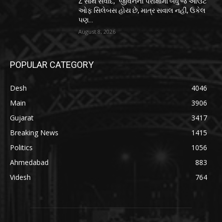
Z સાથે સંવાદ, “જીવનની પરીક્ષામાં બધું જ આઉટ
ઓફ સિલેબસ હોય છે, માત્ર સવાલ નહીં, ઉકેલ
પણ...
August 8, 2026
POPULAR CATEGORY
Desh
4046
Main
3906
Gujarat
3417
Breaking News
1415
Politics
1056
Ahmedabad
883
Videsh
764