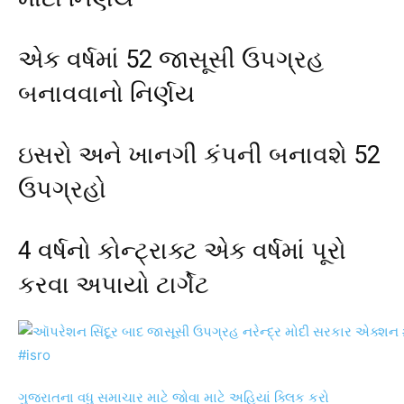
એક વર્ષમાં 52 જાસૂસી ઉપગ્રહ
બનાવવાનો નિર્ણય
ઇસરો અને ખાનગી કંપની બનાવશે 52
ઉપગ્રહો
4 વર્ષનો કોન્ટ્રાક્ટ એક વર્ષમાં પૂરો
કરવા અપાયો ટાર્ગેટ
ગુજરાતના વધુ સમાચાર માટે જોવા માટે અહિયાં ક્લિક કરો