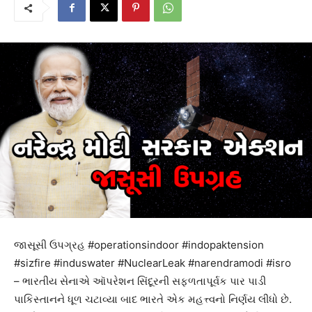
જાસૂસી ઉપગ્રહ #operationsindoor #indopaktension
#sizfire #induswater #NuclearLeak #narendramodi #isro
– ભારતીય સેનાએ ઑપરેશન સિંદૂરની સફળતાપૂર્વક પાર પાડી
પાકિસ્તાનને ધૂળ ચટાવ્યા બાદ ભારતે એક મહત્ત્વનો નિર્ણય લીધો છે.