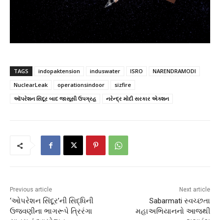
TAGS
indopaktension
induswater
ISRO
NARENDRAMODI
NuclearLeak
operationsindoor
sizfire
ઑપરેશન સિંદૂર બાદ જાસૂસી ઉપગ્રહ
નરેન્દ્ર મોદી સરકાર એક્શન
Previous article
Next article
‘ઓપરેશન સિંદૂર’ની સિદ્ધિની
Sabarmati સ્વચ્છતા
ઉજવણીના ભાગરૂપે ત્રિરંગા
મહાઅભિયાનનો આજથી