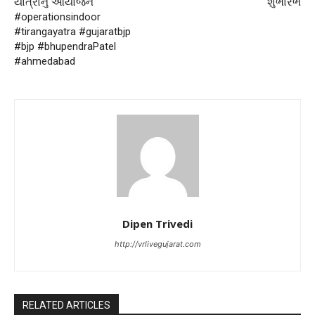
યાત્રાનું આયોજન
શુભારંભ
#operationsindoor
#tirangayatra #gujaratbjp
#bjp #bhupendraPatel
#ahmedabad
Dipen Trivedi
http://vrlivegujarat.com
RELATED ARTICLES