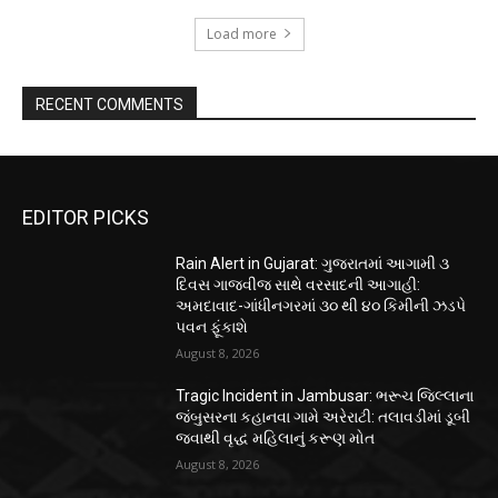
Load more
RECENT COMMENTS
EDITOR PICKS
Rain Alert in Gujarat: ગુજરાતમાં આગામી ૩
દિવસ ગાજવીજ સાથે વરસાદની આગાહી:
અમદાવાદ-ગાંધીનગરમાં ૩૦ થી ૪૦ કિમીની ઝડપે
પવન ફૂંકાશે
August 8, 2026
Tragic Incident in Jambusar: ભરૂચ જિલ્લાના
જંબુસરના કહાનવા ગામે અરેરાટી: તલાવડીમાં ડૂબી
જવાથી વૃદ્ધ મહિલાનું કરૂણ મોત
August 8, 2026