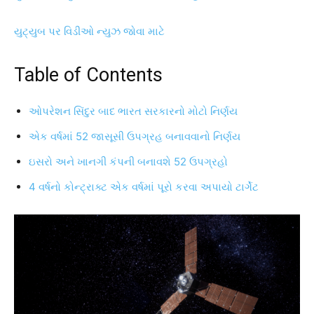
યુટ્યુબ પર વિડીઓ ન્યુઝ જોવા માટે
Table of Contents
ઓપરેશન સિંદુર બાદ ભારત સરકારનો મોટો નિર્ણય
એક વર્ષમાં 52 જાસૂસી ઉપગ્રહ બનાવવાનો નિર્ણય
ઇસરો અને ખાનગી કંપની બનાવશે 52 ઉપગ્રહો
4 વર્ષનો કોન્ટ્રાક્ટ એક વર્ષમાં પૂરો કરવા અપાયો ટાર્ગેટ