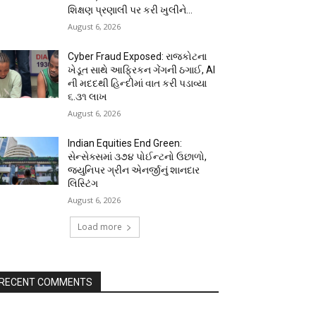
શિક્ષણ પ્રણાલી પર કરી ખુલીને...
August 6, 2026
Cyber Fraud Exposed: રાજકોટના
ખેડૂત સાથે આફ્રિકન ગેંગની ઠગાઈ, AI
ની મદદથી હિન્દીમાં વાત કરી પડાવ્યા
₹૬.૩૧ લાખ
August 6, 2026
Indian Equities End Green:
સેન્સેક્સમાં ૩૭૪ પોઈન્ટનો ઉછાળો,
જ્યુનિપર ગ્રીન એનર્જીનું શાનદાર
લિસ્ટિંગ
August 6, 2026
Load more
RECENT COMMENTS