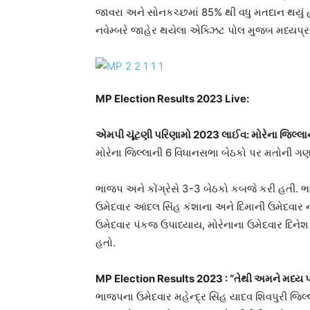
જાવરા અને સોનકચ્છમાં 85% થી વધુ મતદાન થયું 
નવેમ્બરે જાહેર થયેલા એક્ઝિટ પોલ મુજબ મધ્યપ્રદે
MP Election Results 2023 Live:
એમપી ચૂંટણી પરિણામો 2023 લાઈવ: મોરેના જિલ્લાની 6
મોરેના જિલ્લાની 6 વિધાનસભા બેઠકો પર મતોની ગણ
ભાજપ અને કોંગ્રેસે 3-3 બેઠકો કબજે કરી હતી.
ઉમેદવાર આંદલ સિંહ કંશાના અને દિમાની ઉમેદવાર નરે
ઉમેદવાર પંકજ ઉપાધ્યાય, મોરેનાના ઉમેદવાર દિનેશ
હતો.
MP Election Results 2023
: “તેથી અમને મધ્ય પ
ભાજપના ઉમેદવાર મહેન્દ્ર સિંહ યાદવ શિવપુરી જિ