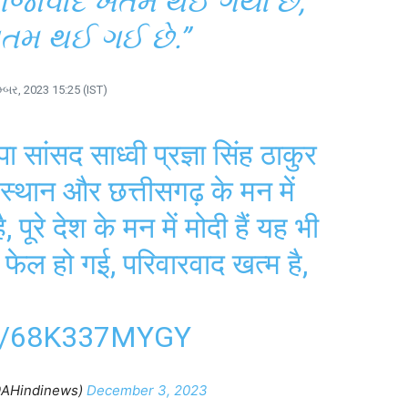
્રીજાવાદ ખતમ થઈ ગયો છે,
 ખતમ થઈ ગઈ છે.”
મ્બર, 2023 15:25 (IST)
सांसद साध्वी प्रज्ञा सिंह ठाकुर
जस्थान और छत्तीसगढ़ के मन में
ै, पूरे देश के मन में मोदी हैं यह भी
स फेल हो गई, परिवारवाद खत्म है,
M/68K337MYGY
@AHindinews)
December 3, 2023