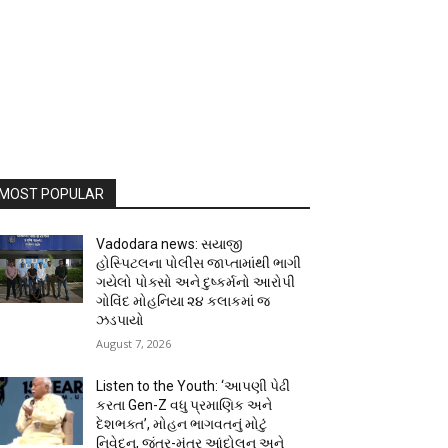
MOST POPULAR
Vadodara news: સયાજી
હોસ્પિટલના પોલીસ જાપ્તામાંથી ભાગી
ગયેલો પોક્સો અને દુષ્કર્મનો આરોપી
ગોવિંદ મોહનિયા ૨૪ કલાકમાં જ
ઝડપાયો
August 7, 2026
Listen to the Youth: ‘આપણી પેઢી
કરતા Gen-Z વધુ પ્રમાણિક અને
દેશભક્ત’, મોહન ભાગવતનું મોટું
નિવેદન, જંતર-મંતર આંદોલન અને