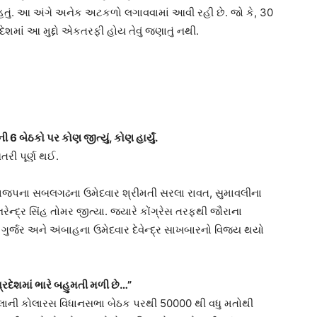
હતું. આ અંગે અનેક અટકળો લગાવવામાં આવી રહી છે. જો કે, 30
શમાં આ મુદ્દો એકતરફી હોય તેવું જણાતું નથી.
 બેઠકો પર કોણ જીત્યું, કોણ હાર્યું.
તરી પૂર્ણ થઈ.
 ભાજપના સબલગઢના ઉમેદવાર શ્રીમતી સરલા રાવત, સુમાવલીના
ન્દ્ર સિંહ તોમર જીત્યા. જ્યારે કોંગ્રેસ તરફથી જૌરાના
 ગુર્જર અને અંબાહના ઉમેદવાર દેવેન્દ્ર સાખબારનો વિજય થયો
્રદેશમાં ભારે બહુમતી મળી છે…”
લ્લાની કોલારસ વિધાનસભા બેઠક પરથી 50000 થી વધુ મતોથી