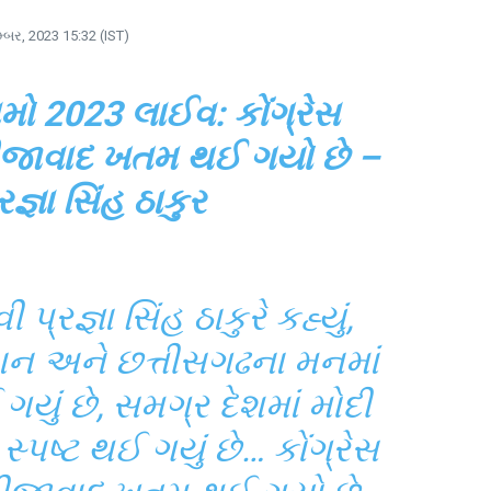
મ્બર, 2023 15:32 (IST)
મો 2023 લાઈવ: કોંગ્રેસ
રીજાવાદ ખતમ થઈ ગયો છે –
રજ્ઞા સિંહ ઠાકુર
પ્રજ્ઞા સિંહ ઠાકુરે કહ્યું,
થાન અને છત્તીસગઢના મનમાં
ઈ ગયું છે, સમગ્ર દેશમાં મોદી
્પષ્ટ થઈ ગયું છે… કોંગ્રેસ