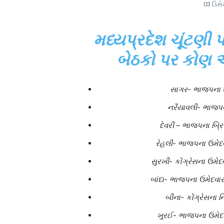
03 ડિસે
મધ્યપ્રદેશ ચૂંટણી 
બેઠકો પર કોણ
સાગર- ભાજપના શ
નરૈયાવલી- ભાજપ
દેવરી – ભાજપના બ્
રેહલી- ભાજપના ઉમેદ
સુરખી- કોંગ્રેસના ઉમ
બાંદા- ભાજપના ઉમેદવાર
બીના- કોંગ્રેસના 
ખુરઈ- ભાજપના ઉમેદવ