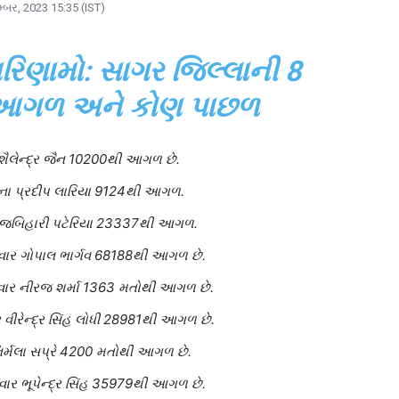
મ્બર, 2023 15:35 (IST)
પરિણામો: સાગર જિલ્લાની 8
 આગળ અને કોણ પાછળ
ૈલેન્દ્ર જૈન 10200થી આગળ છે.
ના પ્રદીપ લારિયા 9124થી આગળ.
રિજબિહારી પટેરિયા 23337થી આગળ.
વાર ગોપાલ ભાર્ગવ 68188થી આગળ છે.
ેદવાર નીરજ શર્મા 1363 મતોથી આગળ છે.
 વીરેન્દ્ર સિંહ લોધી 28981થી આગળ છે.
નિર્મલા સપ્રે 4200 મતોથી આગળ છે.
ાર ભૂપેન્દ્ર સિંહ 35979થી આગળ છે.