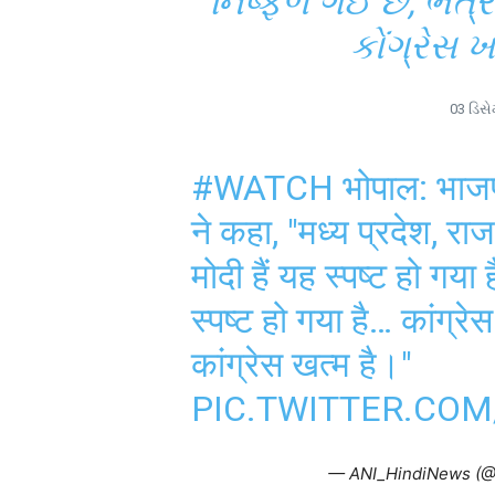
નિષ્ફળ ગઈ છે, ભત
કોંગ્રેસ
03 ડિસે
#WATCH
भोपाल: भाजपा 
ने कहा, "मध्य प्रदेश, रा
मोदी हैं यह स्पष्ट हो गया ह
स्पष्ट हो गया है… कांग्रे
कांग्रेस खत्म है।"
PIC.TWITTER.CO
— ANI_HindiNews (