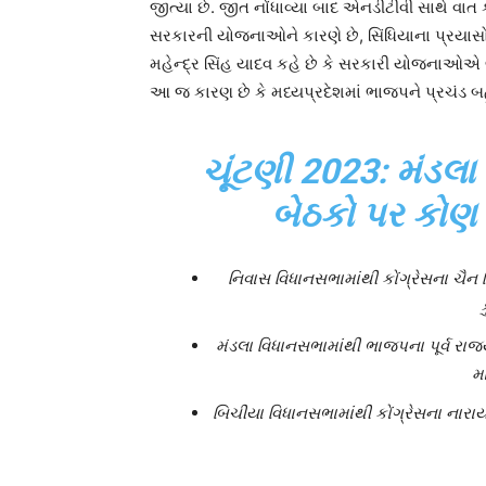
જીત્યા છે. જીત નોંધાવ્યા બાદ એનડીટીવી સાથે વાત ક
સરકારની યોજનાઓને કારણે છે, સિંધિયાના પ્રયાસો અ
મહેન્દ્ર સિંહ યાદવ કહે છે કે સરકારી યોજનાઓએ લ
આ જ કારણ છે કે મધ્યપ્રદેશમાં ભાજપને પ્રચંડ 
ચૂંટણી 2023: મંડલ
બેઠકો પર કોણ જી
નિવાસ વિધાનસભામાંથી કોંગ્રેસના ચૈન સ
મંડલા વિધાનસભામાંથી ભાજપના પૂર્વ રાજ
મા
બિચીયા વિધાનસભામાંથી કોંગ્રેસના નારા