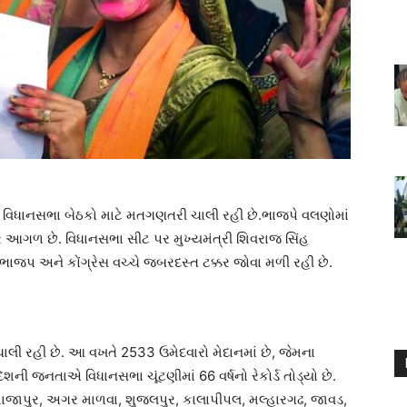
 વિધાનસભા બેઠકો માટે મતગણતરી ચાલી રહી છે.ભાજપે વલણોમાં
ર આગળ છે. વિધાનસભા સીટ પર મુખ્યમંત્રી શિવરાજ સિંહ
ભાજપ અને કોંગ્રેસ વચ્ચે જબરદસ્ત ટક્કર જોવા મળી રહી છે.
ાલી રહી છે. આ વખતે 2533 ઉમેદવારો મેદાનમાં છે, જેમના
શની જનતાએ વિધાનસભા ચૂંટણીમાં 66 વર્ષનો રેકોર્ડ તોડ્યો છે.
. શાજાપુર, અગર માળવા, શુજલપુર, કાલાપીપલ, મલ્હારગઢ, જાવડ,