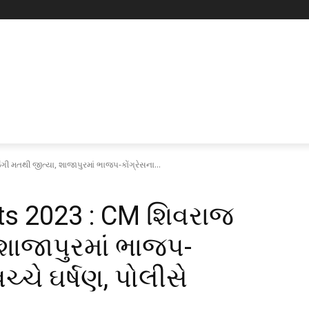
ી મતથી જીત્યા, શાજાપુરમાં ભાજપ-કોંગ્રેસના...
ts 2023 : CM શિવરાજ
 શાજાપુરમાં ભાજપ-
વચ્ચે ઘર્ષણ, પોલીસે