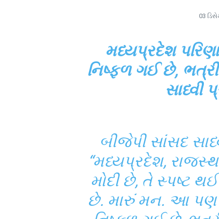
03 ડિસે
મધ્યપ્રદેશ પરિણા
નિષ્ફળ ગઈ છે, ભત્
સાધ્વી પ્
બીજેપી સાંસદ સાધ્વી 
“મધ્યપ્રદેશ, રાજસ્
મોદી છે, તે સ્પષ્ટ થ
છે. મારું મન. આ પણ સ