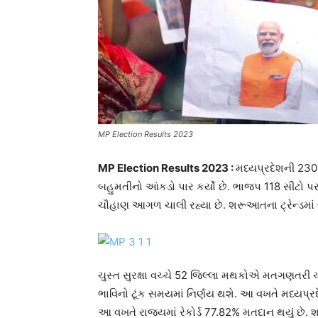
MP Election Results 2023
MP Election Results 2023 :
મધ્યપ્રદેશની 230
બહુમતીનો આંકડો પાર કર્યો છે. ભાજપ 118 સીટો પ
ચૌહાણ આગળ ચાલી રહ્યા છે. શરૂઆતના ટ્રેન્ડમાં 
ચુસ્ત સુરક્ષા વચ્ચે 52 જિલ્લા મથકોએ મતગણતરી ચ
ભાવિનો ટૂંક સમયમાં નિર્ણય થશે. આ વખતે મધ્યપ્રદે
આ વખતે રાજ્યમાં રેકોર્ડ 77.82% મતદાન થયું છે