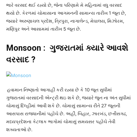
ભારે વરસાદ થઈ રહ્યો છે, જેના પરિણામે મે મહિનામાં વધુ વરસાદ
થયો છે. કેરળમાં ચોમાસાના આગમનની સામાન્ય તારીખ 1 જૂન છે,
જ્યારે અરુણાચલ પ્રદેશ, ત્રિપુરા, નાગાલેન્ડ, મેઘાલય, મિઝોરમ,
મણિપુર અને આસામમાં તારીખ 5 જૂન છે.
Monsoon : ગુજરાતમાં ક્યારે આવશે
વરસાદ ?
હવામાન નિષ્ણાતો આગાહી કરી રહ્યા છે કે 10 જૂન સુધીમાં
ગુજરાતમાં વરસાદની એન્ટ્રી થઇ શકે છે, જયારે જુન ના અંત સુધીમાં
ચોમાસું દિલ્હીમાં આવી શકે છે. ચોમાસું સામાન્ય રીતે 27 જૂનની
આસપાસ રાજધાનીમાં પહોંચે છે. અહીં, બિહાર, ઝારખંડ, છત્તીસગઢ,
મધ્યપ્રદેશના કેટલાક ભાગોમાં ચોમાસું સમયસર પહોંચે તેવી
શક્યતાઓ છે.