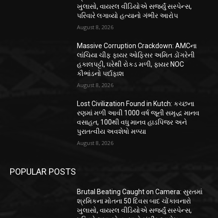
ખુલાસો, વાયરલ વીડિયોએ સર્જ્યું સસ્પેન્સ,
પરિવારે લગાવ્યો હત્યાનો ગંભીર આરોપ
August 8, 2026
Massive Corruption Crackdown: AMCના
લાંચિયા ચીફ ફાયર ઓફિસર અમિત ડોંગરેની
હકાલપટ્ટી, ઘરેથી રોકડ મળી, ફાયર NOC
કૌભાંડનો પર્દાફાશ
August 8, 2026
Lost Civilization Found in Kutch: કચ્છના
રણમાં મળી આવી 1000 વર્ષ જૂની સમૃદ્ધ માનવ
વસાહત, 100થી વધુ માનવ હાડપિંજર અને
પુરાતત્વીય અવશેષો મળ્યા
August 8, 2026
POPULAR POSTS
Brutal Beating Caught on Camera: સુરતમાં
શ્રમિકના મોતના 50 દિવસ બાદ ચોંકાવનારો
ખુલાસો, વાયરલ વીડિયોએ સર્જ્યું સસ્પેન્સ,