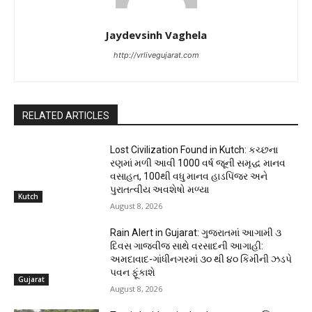
Jaydevsinh Vaghela
http://vrlivegujarat.com
RELATED ARTICLES
Lost Civilization Found in Kutch: કચ્છના
રણમાં મળી આવી 1000 વર્ષ જૂની સમૃદ્ધ માનવ
વસાહત, 100થી વધુ માનવ હાડપિંજર અને
પુરાતત્વીય અવશેષો મળ્યા
Kutch
August 8, 2026
Rain Alert in Gujarat: ગુજરાતમાં આગામી ૩
દિવસ ગાજવીજ સાથે વરસાદની આગાહી:
અમદાવાદ-ગાંધીનગરમાં ૩૦ થી ૪૦ કિમીની ઝડપે
પવન ફૂંકાશે
Gujarat
August 8, 2026