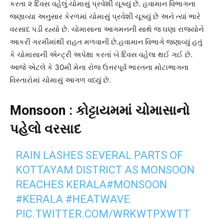
કરતા ૨ દિવસ વહેલું ચોમાસું પ્રવેશી ચૂક્યું છે. હવામાન વિભાગના
જણાવ્યા અનુસાર કેરળમાં ચોમાસું પ્રવેશી ચૂક્યું છે અને ત્યાં ભારે
વરસાદ પડી રહ્યો છે. ચોમાસાના આગમનની સાથે જ ઘણા રાજ્યોને
આકરી ગરમીમાંથી રાહત મળવાની છે.હવામાન વિભાગે જણાવ્યું હતું
કે ચોમાસાની એન્ટ્રી અપેક્ષા કરતાં બે દિવસ વહેલા થઈ ગઈ છે.
આજે એટલે કે 30મી મેના રોજ ઉત્તરપૂર્વ ભારતના મોટાભાગના
વિસ્તારોમાં ચોમાસું આગળ વધ્યું છે.
Monsoon : કોટ્ટાયમમાં ચોમાસાનો
પહેલો વરસાદ
RAIN LASHES SEVERAL PARTS OF
KOTTAYAM DISTRICT AS MONSOON
REACHES KERALA
#MONSOON
#KERALA
#HEATWAVE
PIC.TWITTER.COM/WRKWTPXWTT