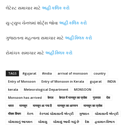
લેટેસ્ટ સમાચાર માટે
અહી કલિક કરો
યુ-ટ્યુબ ચેનલમાં શોર્ટ્સ જોવા
અહીં કલિક કરો
ગુજરાતના મહત્વના સમાચાર માટે
અહીં ક્લિક કરો
રોમાંચક સમાચાર માટે
અહીં ક્લિક કરો
TAGS
#gujarat
#india
arrival of monsoon
country
Entry of Monsoon
Entry of Monsoon in Kerala
gujarat
INDIA
kerala
Meteorological Department
MONSOON
Monsoon has arrived
केरल
केरल में मानसून का प्रवेश
गुजरात
देश
भारत
मानसून
मानसून आ गया है
मानसून का आगमन
मानसून का प्रवेश
मौसम विभाग
કેરળ
કેરળમાં ચોમાસાની એન્ટ્રી
ગુજરાત
ચોમાસાની એન્ટ્રી
ચોમાસાનું આગમન
ચોમાસુ
ચોમાસું આવી ગયું છે
દેશ
હવામાન વિભાગ