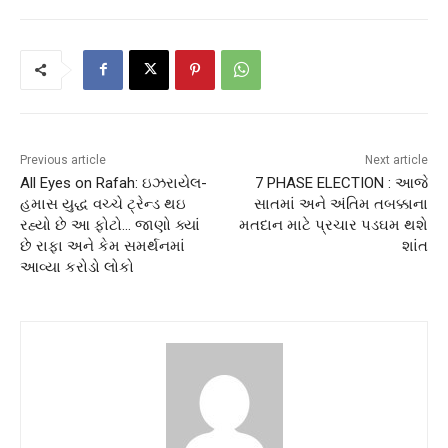
Previous article
Next article
All Eyes on Rafah: ઇઝરાયેલ-
7 PHASE ELECTION : આજે
હમાસ યુદ્ધ વચ્ચે ટ્રેન્ડ થઇ
સાતમાં અને અંતિમ તબક્કાના
રહ્યો છે આ ફોટો… જાણો ક્યાં
મતદાન માટે પ્રચાર પડઘમ થશે
છે રાફા અને કેમ સમર્થનમાં
શાંત
આવ્યા કરોડો લોકો