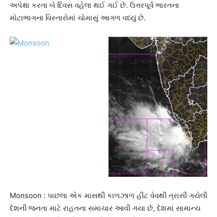
અપેક્ષા કરતા બે દિવસ વહેલા થઈ ગઈ છે. ઉત્તરપૂર્વ ભારતના
મોટાભાગના વિસ્તારોમાં ચોમાસું આગળ વધ્યું છે.
Monsoon : પાછલા એક માસથી કાળઝાળ હીટ વેવથી ત્રાસી ગયેલી
દેશની જનતા માટે રાહતના સમાચાર આવી ગયા છે, દેશમાં સામાન્ય