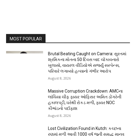
MOST POPULAR
Brutal Beating Caught on Camera: સુરતમાં
શ્રમિકના મોતના 50 દિવસ બાદ ચોંકાવનારો
ખુલાસો, વાયરલ વીડિયોએ સર્જ્યું સસ્પેન્સ,
પરિવારે લગાવ્યો હત્યાનો ગંભીર આરોપ
August 8, 2026
Massive Corruption Crackdown: AMCના
લાંચિયા ચીફ ફાયર ઓફિસર અમિત ડોંગરેની
હકાલપટ્ટી, ઘરેથી રોકડ મળી, ફાયર NOC
કૌભાંડનો પર્દાફાશ
August 8, 2026
Lost Civilization Found in Kutch: કચ્છના
રણમાં મળી આવી 1000 વર્ષ જૂની સમૃદ્ધ માનવ