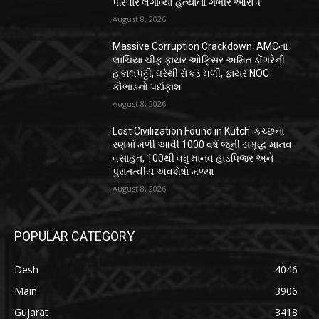
પરિવારે લગાવ્યો હત્યાનો ગંભીર આરોપ
August 8, 2026
Massive Corruption Crackdown: AMCના
લાંચિયા ચીફ ફાયર ઓફિસર અમિત ડોંગરેની
હકાલપટ્ટી, ઘરેથી રોકડ મળી, ફાયર NOC
કૌભાંડનો પર્દાફાશ
August 8, 2026
Lost Civilization Found in Kutch: કચ્છના
રણમાં મળી આવી 1000 વર્ષ જૂની સમૃદ્ધ માનવ
વસાહત, 100થી વધુ માનવ હાડપિંજર અને
પુરાતત્વીય અવશેષો મળ્યા
August 8, 2026
POPULAR CATEGORY
Desh
4046
Main
3906
Gujarat
3418