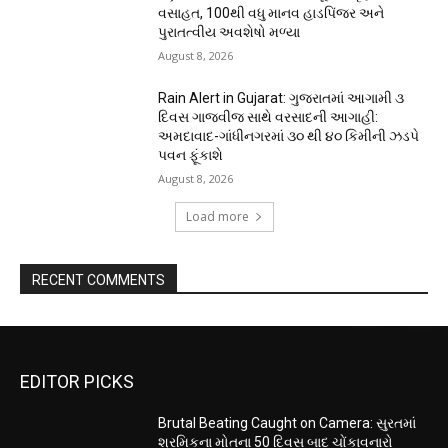
વસાહત, 100થી વધુ માનવ હાડપિંજર અને
પુરાતત્વીય અવશેષો મળ્યા
August 8, 2026
Rain Alert in Gujarat: ગુજરાતમાં આગામી ૩
દિવસ ગાજવીજ સાથે વરસાદની આગાહી:
અમદાવાદ-ગાંધીનગરમાં ૩૦ થી ૪૦ કિમીની ઝડપે
પવન ફૂંકાશે
August 8, 2026
Load more
RECENT COMMENTS
EDITOR PICKS
Brutal Beating Caught on Camera: સુરતમાં
શ્રમિકના મોતના 50 દિવસ બાદ ચોંકાવનારો