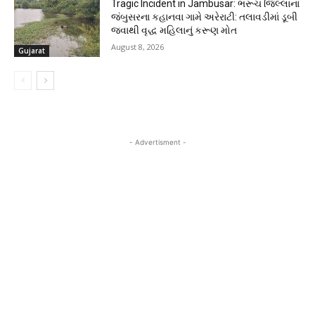
Tragic Incident in Jambusar: ભરૂચ જિલ્લાના
જંબુસરના કહાનવા ગામે અરેરાટી: તલાવડીમાં ડૂબી
જવાથી વૃદ્ધ મહિલાનું કરૂણ મોત
August 8, 2026
Gujarat
- Advertisment -