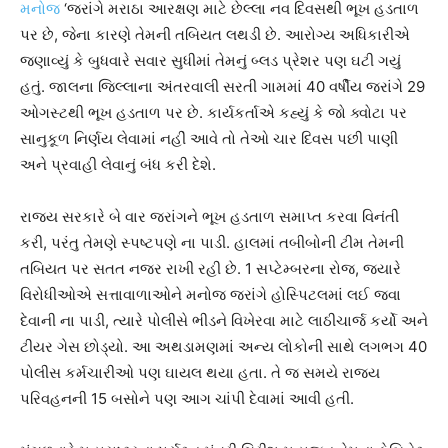
મનોજ
‘જરાંગે મરાઠા આરક્ષણ માટે છેલ્લા નવ દિવસથી ભૂખ હડતાળ
પર છે, જેના કારણે તેમની તબિયત લથડી છે. આરોગ્ય અધિકારીએ
જણાવ્યું કે બુધવારે સવાર સુધીમાં તેમનું બ્લડ પ્રેશર પણ ઘટી ગયું
હતું. જાલના જિલ્લાના અંતરવાલી સરતી ગામમાં 40 વર્ષીય જરાંગે 29
ઓગસ્ટથી ભૂખ હડતાળ પર છે. કાર્યકર્તાએ કહ્યું કે જો ક્વોટા પર
સાનુકૂળ નિર્ણય લેવામાં નહીં આવે તો તેઓ ચાર દિવસ પછી પાણી
અને પ્રવાહી લેવાનું બંધ કરી દેશે.
રાજ્ય સરકારે બે વાર જરાંગને ભૂખ હડતાળ સમાપ્ત કરવા વિનંતી
કરી, પરંતુ તેમણે સ્પષ્ટપણે ના પાડી. હાલમાં તબીબોની ટીમ તેમની
તબિયત પર સતત નજર રાખી રહી છે. 1 સપ્ટેમ્બરના રોજ, જ્યારે
વિરોધીઓએ સત્તાવાળાઓને મનોજ જરાંગે હોસ્પિટલમાં લઈ જવા
દેવાની ના પાડી, ત્યારે પોલીસે ભીડને વિખેરવા માટે લાઠીચાર્જ કર્યો અને
ટીયર ગેસ છોડ્યો. આ અથડામણમાં અન્ય લોકોની સાથે લગભગ 40
પોલીસ કર્મચારીઓ પણ ઘાયલ થયા હતા. તે જ સમયે રાજ્ય
પરિવહનની 15 બસોને પણ આગ ચાંપી દેવામાં આવી હતી.