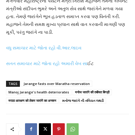
મંગળવારે મહારાષ્ટ્રના પર્યટન મંત્રી ગિરીશ મહાજન તેમના કેબિનેટ
મંત્રીઓ સંદીપન ભુમરે અને અતુલ સેવ સાથે જરાંગેને મળવા ગયા
હતા. તેમણે જરાંગેને ભૂખ હડતાળ સમાપ્ત કરવા પણ વિનંતી કરી.
મહાજને તેમની સમક્ષ મુખ્ય પ્રધાન સાથે વાત કરવાની માગણી પણ
મૂકી, પરંતુ જરાંગે ના પાડી.
વધુ સમાચાર માટે જોતા રહો વી.આર.લાઇવ
સતત સમાચાર માટે જોતા રહો અમારી વેબ સા
ઈટ
TAGS
Jarange fasts over Maratha reservation
Manoj Jarange's health deteriorates
मनोज जारांगे की तबीयत बिगड़ी
मराठा आरक्षण को लेकर जारांगे का अनशन
મનોજ જરાંગે ની તબિયત લથડી