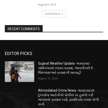
August 9, 2026
Load more
RECENT COMMENTS
EDITOR PICKS
Gujarat Weather Update: અમદાવાદ-
ગાંધીનગરમાં ઝરમર વરસાદ, આવતીકાલે 5
જિલ્લામાં ભારે વરસાદની આગાહી
August 10, 2026
Ahmedabad Crime News: અમદાવાદમાં
દુષ્કર્મના આરોપીએ પોલીસ પર હુમલો કરી
ભાગવાનો પ્રયાસ કર્યો, ફાયરિંગમાં પગમાં ગોળી
વાગી