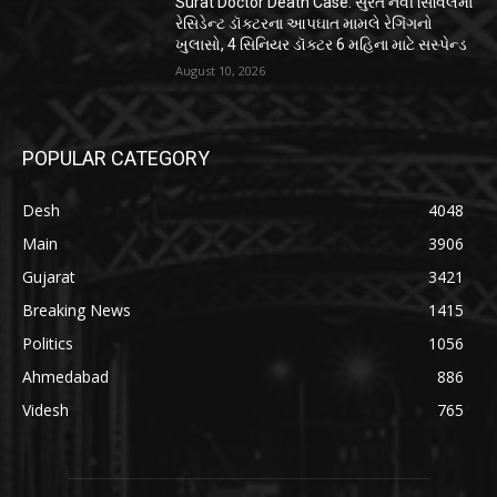
Surat Doctor Death Case: સુરત નવી સિવિલમાં
રેસિડેન્ટ ડૉક્ટરના આપઘાત મામલે રેગિંગનો
ખુલાસો, 4 સિનિયર ડૉક્ટર 6 મહિના માટે સસ્પેન્ડ
August 10, 2026
POPULAR CATEGORY
Desh
4048
Main
3906
Gujarat
3421
Breaking News
1415
Politics
1056
Ahmedabad
886
Videsh
765