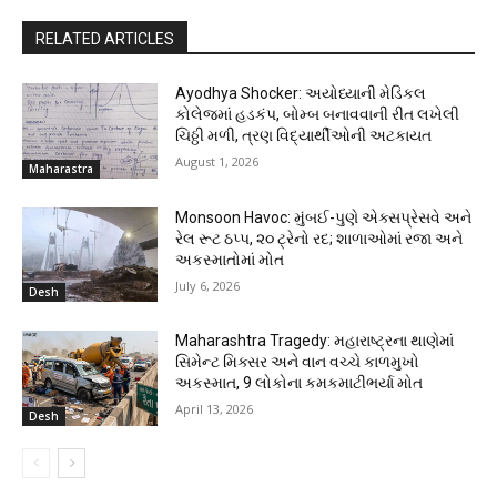
RELATED ARTICLES
Ayodhya Shocker: અયોધ્યાની મેડિકલ
કોલેજમાં હડકંપ, બોમ્બ બનાવવાની રીત લખેલી
ચિઠ્ઠી મળી, ત્રણ વિદ્યાર્થીઓની અટકાયત
August 1, 2026
Maharastra
Monsoon Havoc: મુંબઈ-પુણે એક્સપ્રેસવે અને
રેલ રૂટ ઠપ્પ, ૨૦ ટ્રેનો રદ; શાળાઓમાં રજા અને
અકસ્માતોમાં મોત
July 6, 2026
Desh
Maharashtra Tragedy: મહારાષ્ટ્રના થાણેમાં
સિમેન્ટ મિક્સર અને વાન વચ્ચે કાળમુખો
અકસ્માત, 9 લોકોના કમકમાટીભર્યા મોત
April 13, 2026
Desh