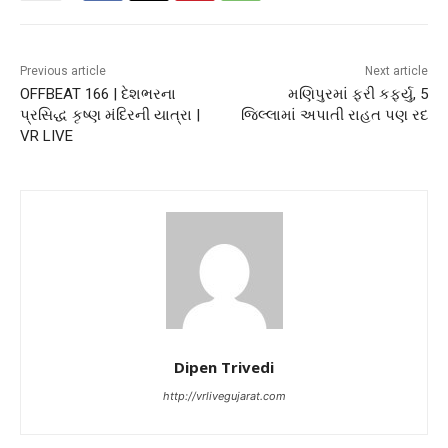
Previous article
Next article
OFFBEAT 166 | દેશભરના
મણિપુરમાં ફરી કર્ફ્યુ, 5
પ્રસિદ્ધ કૃષ્ણ મંદિરની યાત્રા |
જિલ્લામાં અપાતી રાહત પણ રદ
VR LIVE
Dipen Trivedi
http://vrlivegujarat.com