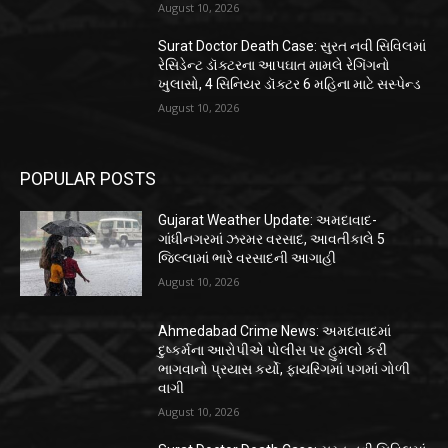
August 10, 2026
Surat Doctor Death Case: સુરત નવી સિવિલમાં
રેસિડેન્ટ ડૉક્ટરના આપઘાત મામલે રેગિંગનો
ખુલાસો, 4 સિનિયર ડૉક્ટર 6 મહિના માટે સસ્પેન્ડ
August 10, 2026
POPULAR POSTS
Gujarat Weather Update: અમદાવાદ-
ગાંધીનગરમાં ઝરમર વરસાદ, આવતીકાલે 5
જિલ્લામાં ભારે વરસાદની આગાહી
August 10, 2026
Ahmedabad Crime News: અમદાવાદમાં
દુષ્કર્મના આરોપીએ પોલીસ પર હુમલો કરી
ભાગવાનો પ્રયાસ કર્યો, ફાયરિંગમાં પગમાં ગોળી
વાગી
August 10, 2026