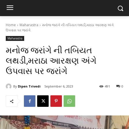
Home
Maharastra
મનોજ જરાંગે ની તબિયત લથડી,મરાઠા આરક્ષણ અંગે
ઉપવાસ પર જરાંગે
Maharastra
મનોજ જરાંગે ની તબિયત
લથડી,મરાઠા આરક્ષણ અંગે
ઉપવાસ પર જરાંગે
By
Dipen Trivedi
September 6, 2023
491
0