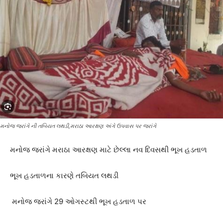
મનોજ જરાંગે ની તબિયત લથડી,મરાઠા આરક્ષણ અંગે ઉપવાસ પર જરાંગે
મનોજ જરાંગે મરાઠા આરક્ષણ માટે છેલ્લા નવ દિવસથી ભૂખ હડતાળ
ભૂખ હડતાળના કારણે તબિયત લથડી
મનોજ જરાંગે 29 ઓગસ્ટથી ભૂખ હડતાળ પર