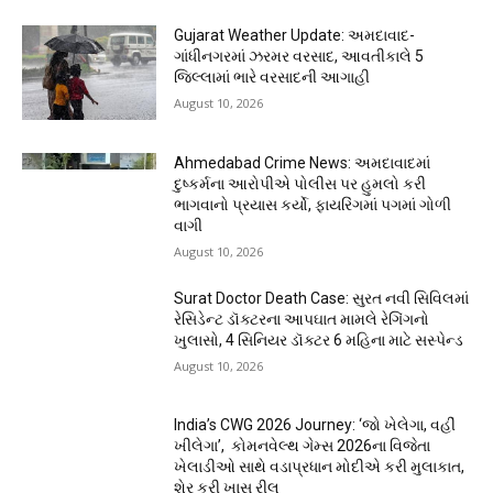
Gujarat Weather Update: અમદાવાદ-
ગાંધીનગરમાં ઝરમર વરસાદ, આવતીકાલે 5
જિલ્લામાં ભારે વરસાદની આગાહી
August 10, 2026
Ahmedabad Crime News: અમદાવાદમાં
દુષ્કર્મના આરોપીએ પોલીસ પર હુમલો કરી
ભાગવાનો પ્રયાસ કર્યો, ફાયરિંગમાં પગમાં ગોળી
વાગી
August 10, 2026
Surat Doctor Death Case: સુરત નવી સિવિલમાં
રેસિડેન્ટ ડૉક્ટરના આપઘાત મામલે રેગિંગનો
ખુલાસો, 4 સિનિયર ડૉક્ટર 6 મહિના માટે સસ્પેન્ડ
August 10, 2026
India’s CWG 2026 Journey: ‘જો ખેલેગા, વહીં
ખીલેગા’, કોમનવેલ્થ ગેમ્સ 2026ના વિજેતા
ખેલાડીઓ સાથે વડાપ્રધાન મોદીએ કરી મુલાકાત,
શેર કરી ખાસ રીલ