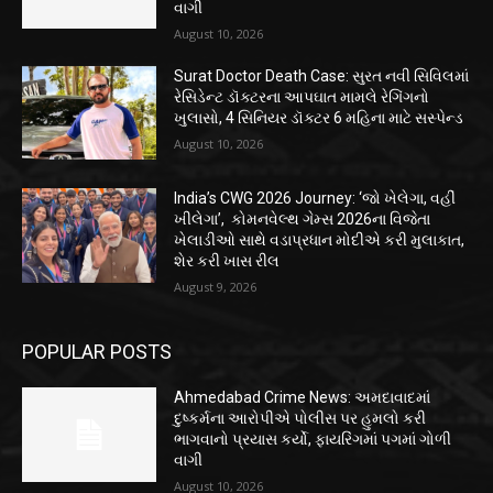
વાગી
August 10, 2026
Surat Doctor Death Case: સુરત નવી સિવિલમાં
રેસિડેન્ટ ડૉક્ટરના આપઘાત મામલે રેગિંગનો
ખુલાસો, 4 સિનિયર ડૉક્ટર 6 મહિના માટે સસ્પેન્ડ
August 10, 2026
India’s CWG 2026 Journey: ‘જો ખેલેગા, વહીં
ખીલેગા’, કોમનવેલ્થ ગેમ્સ 2026ના વિજેતા
ખેલાડીઓ સાથે વડાપ્રધાન મોદીએ કરી મુલાકાત,
શેર કરી ખાસ રીલ
August 9, 2026
POPULAR POSTS
Ahmedabad Crime News: અમદાવાદમાં
દુષ્કર્મના આરોપીએ પોલીસ પર હુમલો કરી
ભાગવાનો પ્રયાસ કર્યો, ફાયરિંગમાં પગમાં ગોળી
વાગી
August 10, 2026