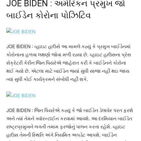
JOE BIDEN : અમેરિકન પ્રમુખ જો
બાઈડેન કોરોના પોઝિટિવ
JOE BIDEN : વ્હાઇટ હાઉસે આ મામલે કહ્યું કે પ્રમુખ બાઈડેનમાં
કોરોનાના હળવા લક્ષણો જોવા મળી રહ્યા છે. વ્હાઇટ હાઉસના પ્રેસ
સેક્રેટરી કેરીન જિન પિયરેએ જાહેરાત કરી કે બાઈડેનને કોરોના
થઈ ગયો છે. એટલા માટે બાઈડેન જ્યાં સુધી સાજા નહીં થઇ જાય
ત્યાં સુધી કોઈ કાર્યક્રમને સંબોધી નહીં શકે.
JOE BIDEN : જિન પિયરેએ કહ્યું કે જો બાઈડેન ડેલાવેર પરત ફરશે
અને ત્યાં તેમને ક્વૉરન્ટાઈન કરવામાં આવશે. આ દરમિયાન બાઈડેત
રાષ્ટ્રપ્રમુખને લગતી તમામ ફરજોનું પાલન કરતા રહેશે. વ્હાઇટ
હાઉસ તેમની સ્થિતિ અંગે નિયમિત અપડેટ આપશે. બાઈડેન