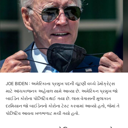
JOE BIDEN : અમેરિકાના પ્રમુખ પદની ચૂંટણી વચ્ચે ડેમોક્રેટ્સ
માટે આંચકાજનક અહેવાલ સામે આવ્યા છે. અમેરિકન પ્રમુખ જો
બાઈડેન કોરોના પોઝિટિવ
થઈ ગયા છે. લાસ વેગાસની મુલાકાત
દરમિયાન જો બાઈડેનનો કોરોના ટેસ્ટ કરવામાં આવ્યો હતો, જેમાં તે
પોઝિટિવ આવતા ખળભળાટ મચી ગયો હતો.