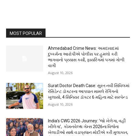
MOST POPULAR
Ahmedabad Crime News: અમદાવાદમાં
દુષ્કર્મના આરોપીએ પોલીસ પર હુમલો કરી
ભાગવાનો પ્રયાસ કર્યો, ફાયરિંગમાં પગમાં ગોળી
વાગી
August 10, 2026
Surat Doctor Death Case: સુરત નવી સિવિલમાં
રેસિડેન્ટ ડૉક્ટરના આપઘાત મામલે રેગિંગનો
ખુલાસો, 4 સિનિયર ડૉક્ટર 6 મહિના માટે સસ્પેન્ડ
August 10, 2026
India’s CWG 2026 Journey: ‘જો ખેલેગા, વહીં
ખીલેગા’, કોમનવેલ્થ ગેમ્સ 2026ના વિજેતા
ખેલાડીઓ સાથે વડાપ્રધાન મોદીએ કરી મુલાકાત,