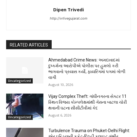
Dipen Trivedi
http://vrlivegujarat.com
RELATED ARTICLES
Ahmedabad Crime News: અમદાવાદમાં
દુષ્કર્મના આરોપીએ પોલીસ પર હુમલો કરી
ભાગવાનો પ્રયાસ કર્યો, ફાયરિંગમાં પગમાં ગોળી
વાગી
Uncategorized
August 10, 2026
Vijay Complex Theft: ગાંધીનગરના સેક્ટર 11
સ્થિત વિજય કોમ્પલેક્ષમાંથી ગેસના બાટલા ચોરી
થવાની ઘટના સીસીટીવીમાં કેદ
August 6, 2026
Uncategorized
Turbulence Trauma on Phuket-Delhi Flight:
એર ઇન્ડિયાની ફુકેટ-દિલ્હી ફ્લાઇટ ગંભીર