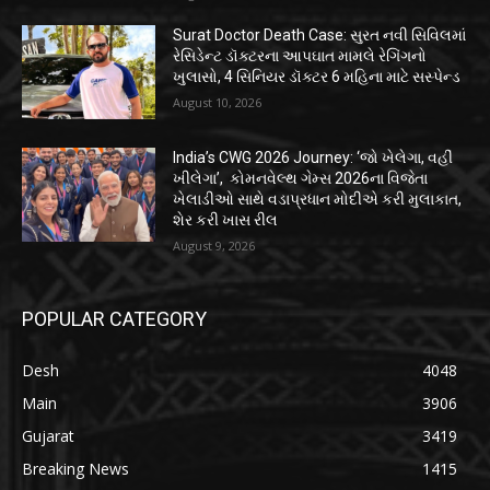
Surat Doctor Death Case: સુરત નવી સિવિલમાં
રેસિડેન્ટ ડૉક્ટરના આપઘાત મામલે રેગિંગનો
ખુલાસો, 4 સિનિયર ડૉક્ટર 6 મહિના માટે સસ્પેન્ડ
August 10, 2026
India’s CWG 2026 Journey: ‘જો ખેલેગા, વહીં
ખીલેગા’, કોમનવેલ્થ ગેમ્સ 2026ના વિજેતા
ખેલાડીઓ સાથે વડાપ્રધાન મોદીએ કરી મુલાકાત,
શેર કરી ખાસ રીલ
August 9, 2026
POPULAR CATEGORY
Desh
4048
Main
3906
Gujarat
3419
Breaking News
1415