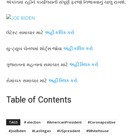
એકાંતમાં રહીને કાર્યાલયની સંપૂર્ણ ફરજો નિભાવવાનું ચાલુ રાખશે.
લેટેસ્ટ સમાચાર માટે
અહી કલિક કરો
યુ-ટ્યુબ ચેનલમાં શોર્ટ્સ જોવા
અહીં કલિક કરો
ગુજરાતના મહત્વના સમાચાર માટે
અહીં ક્લિક કરો
રોમાંચક સમાચાર માટે
અહીં ક્લિક કરો
Table of Contents
TAGS
# election
#AmericanPresident
#Coronapositive
#JoeBiden
#LasVegas
#USpresident
#WhiteHouse