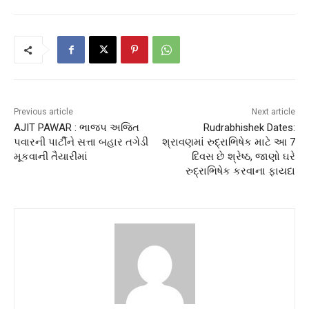
Previous article
Next article
AJIT PAWAR : ભાજપ અજિત
Rudrabhishek Dates:
પવારની પાર્ટીને સત્તા બહાર તગેડી
શ્રાવણમાં રુદ્રાભિષેક માટે આ 7
મૂકવાની તૈયારીમાં
દિવસ છે શ્રેષ્ઠ, જાણો ઘરે
રુદ્રાભિષેક કરવાના ફાયદા