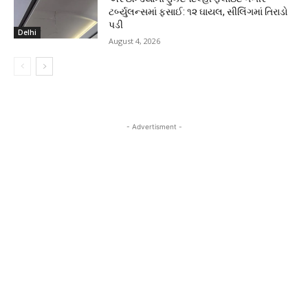
ટર્બ્યુલન્સમાં ફસાઈ: ૧૨ ઘાયલ, સીલિંગમાં તિરાડો
પડી
Delhi
August 4, 2026
- Advertisment -