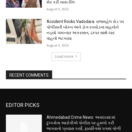
શેર કરી ખાસ રીલ
August 9, 2026
Accident Rocks Vadodara: રાજમહેલ રોડ પર
પોલીસની બોમ્બ અને ડોગ સ્ક્વોડના વાહનોને
નડ્યો ગમખ્વાર અકસ્માત, ડમ્પર સાથે ચાર
વાહનો ભટકાયા
August 9, 2026
Load more
RECENT COMMENTS
EDITOR PICKS
Ahmedabad Crime News: અમદાવાદમાં
દુષ્કર્મના આરોપીએ પોલીસ પર હુમલો કરી
ભાગવાનો પ્રયાસ કર્યો, ફાયરિંગમાં પગમાં ગોળી