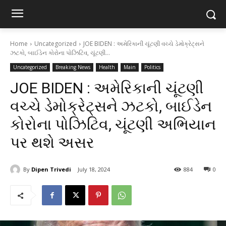
Home
Uncategorized
JOE BIDEN : અમેરિકાની ચૂંટણી વચ્ચે ડેમોક્રેટ્સને
ઝટકો, બાઈડેન કોરોના પોઝિટિવ, ચૂંટણી...
Uncategorized
Breaking News
Health
Main
Politics
JOE BIDEN : અમેરિકાની ચૂંટણી
વચ્ચે ડેમોક્રેટ્સને ઝટકો, બાઈડેન
કોરોના પોઝિટિવ, ચૂંટણી અભિયાન
પર થશે અસર
By
Dipen Trivedi
July 18, 2024
884
0