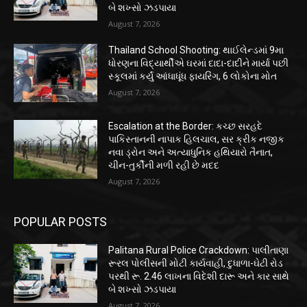
બે શખ્સો ઝડપાયા
August 7, 2026
Thailand School Shooting: થાઈલેન્ડમાં 9મા
ધોરણના વિદ્યાર્થીએ ઘરમાં દાદા-દાદીને માર્યા પછી
સ્કૂલમાં કર્યું આંધાધૂંધ ફાયરિંગ, 6 લોકોના મોત
August 7, 2026
Escalation at the Border: કચ્છ સરહદે
પાકિસ્તાનની નાપાક હિલચાલ, સર ક્રીક નજીક
નવા ડ્રોન અને અત્યાધુનિક હથિયારો તૈનાત,
ચીન-તુર્કીની મળી રહી છે મદદ
August 7, 2026
POPULAR POSTS
Palitana Rural Police Crackdown: પાલીતાણા
રૂરલ પોલીસની મોટી કાર્યવાહી, દુધાળા-ઘેટી રોડ
પરથી રૂ. 2.46 લાખના વિદેશી દારૂ અને કાર સાથે
બે શખ્સો ઝડપાયા
August 7, 2026