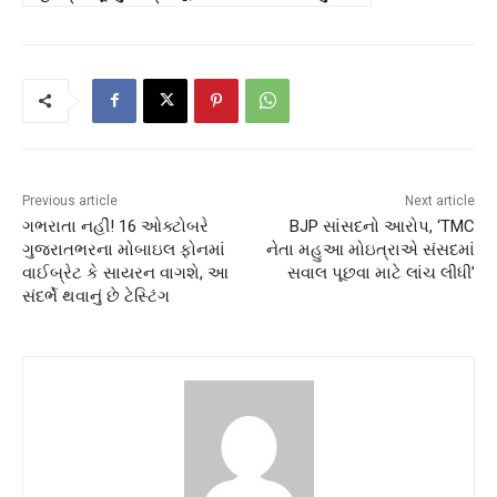
Previous article
Next article
ગભરાતા નહીં! 16 ઓક્ટોબરે
BJP સાંસદનો આરોપ, ‘TMC
ગુજરાતભરના મોબાઇલ ફોનમાં
નેતા મહુઆ મોઇત્રાએ સંસદમાં
વાઈબ્રેટ કે સાયરન વાગશે, આ
સવાલ પૂછવા માટે લાંચ લીધી’
સંદર્ભે થવાનું છે ટેસ્ટિંગ