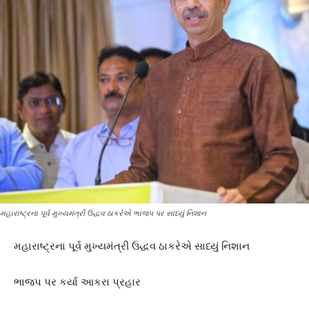
મહારાષ્ટ્રના પૂર્વ મુખ્યમંત્રી ઉદ્ધવ ઠાકરેએ ભાજપ પર સાધ્યું નિશાન
મહારાષ્ટ્રના પૂર્વ મુખ્યમંત્રી ઉદ્ધવ ઠાકરેએ સાધ્યું નિશાન
ભાજપ પર કર્યા આકરા પ્રહાર