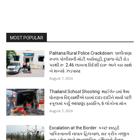
MOST POPULAR
Palitana Rural Police Crackdown: પાલીતાણા
રૂરલ પોલીસની મોટી કાર્યવાહી, દુધાળા-ઘેટી રોડ
પરથી રૂ. 2.46 લાખના વિદેશી દારૂ અને કાર સાથે
બે શખ્સો ઝડપાયા
August 7, 2026
Thailand School Shooting: થાઈલેન્ડમાં 9મા
ધોરણના વિદ્યાર્થીએ ઘરમાં દાદા-દાદીને માર્યા પછી
સ્કૂલમાં કર્યું આંધાધૂંધ ફાયરિંગ, 6 લોકોના મોત
August 7, 2026
Escalation at the Border: કચ્છ સરહદે
પાકિસ્તાનની નાપાક હિલચાલ, સર ક્રીક નજીક
નવા ડ્રોન અને અત્યાધુનિક હથિયારો તૈનાત,