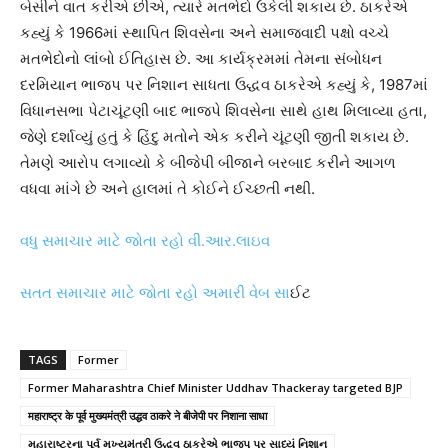
બેસીને વાત કરીએ છીએ, ત્યારે મતભેદો ઉકેલી શકાય છે. ઠાકરેએ
કહ્યું કે 1966માં સ્થાપિત શિવસેના અને સમાજવાદી પક્ષો વચ્ચે
મતભેદોનો લાંબો ઈતિહાસ છે. આ કાર્યક્રમમાં તેમના સંબોધન
દરમિયાન ભાજપ પર નિશાન સાધતા ઉદ્ધવ ઠાકરેએ કહ્યું કે, 1987માં
વિધાનસભા પેટાચૂંટણી બાદ ભાજપે શિવસેના સાથે હાથ મિલાવ્યા હતા,
જેણે દર્શાવ્યું હતું કે હિંદુ મતોને એક કરીને ચૂંટણી જીતી શકાય છે.
તેમણે આરોપ લગાવ્યો કે બીજેપી બીજાને બરબાદ કરીને આગળ
વધવા માંગે છે અને હાલમાં તે કોઈને ઈચ્છતી નથી.
વધુ સમાચાર માટે જોતા રહો વી.આર.લાઇવ
સતત સમાચાર માટે જોતા રહો અમારી વેબ સા
ઈટ
TAGS
Former
Former Maharashtra Chief Minister Uddhav Thackeray targeted BJP
महाराष्ट्र के पूर्व मुख्यमंत्री उद्धव ठाकरे ने बीजेपी पर निशाना साधा
મહારાષ્ટ્રના પૂર્વ મુખ્યમંત્રી ઉદ્ધવ ઠાકરેએ ભાજપ પર સાધ્યું નિશાન