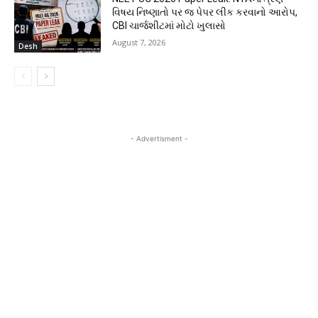
વિષય નિષ્ણાતો પર જ પેપર લીક કરવાનો આરોપ,
CBI ચાર્જશીટમાં મોટો ખુલાસો
August 7, 2026
Desh
- Advertisment -