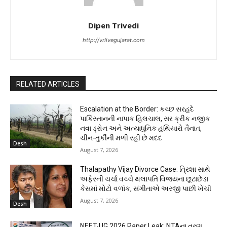
Dipen Trivedi
http://vrlivegujarat.com
RELATED ARTICLES
Escalation at the Border: કચ્છ સરહદે
પાકિસ્તાનની નાપાક હિલચાલ, સર ક્રીક નજીક
નવા ડ્રોન અને અત્યાધુનિક હથિયારો તૈનાત,
ચીન-તુર્કીની મળી રહી છે મદદ
Desh
August 7, 2026
Thalapathy Vijay Divorce Case: ત્રિશા સાથે
અફેરની ચર્ચા વચ્ચે થલાપતિ વિજયના છૂટાછેડા
કેસમાં મોટો વળાંક, સંગીતાએ અરજી પાછી ખેંચી
August 7, 2026
Desh
NEET-UG 2026 Paper Leak: NTAના ત્રણ