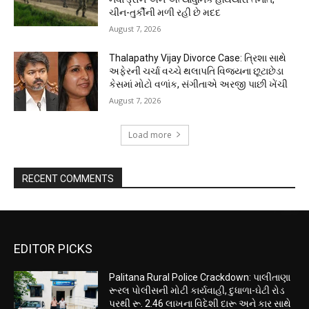
ચીન-તુર્કીની મળી રહી છે મદદ
August 7, 2026
Thalapathy Vijay Divorce Case: ત્રિશા સાથે
અફેરની ચર્ચા વચ્ચે થલાપતિ વિજયના છૂટાછેડા
કેસમાં મોટો વળાંક, સંગીતાએ અરજી પાછી ખેંચી
August 7, 2026
Load more
RECENT COMMENTS
EDITOR PICKS
Palitana Rural Police Crackdown: પાલીતાણા
રૂરલ પોલીસની મોટી કાર્યવાહી, દુધાળા-ઘેટી રોડ
પરથી રૂ. 2.46 લાખના વિદેશી દારૂ અને કાર સાથે