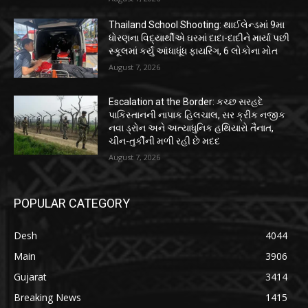
Thailand School Shooting: થાઈલેન્ડમાં 9મા
ધોરણના વિદ્યાર્થીએ ઘરમાં દાદા-દાદીને માર્યા પછી
સ્કૂલમાં કર્યું આંધાધૂંધ ફાયરિંગ, 6 લોકોના મોત
August 7, 2026
Escalation at the Border: કચ્છ સરહદે
પાકિસ્તાનની નાપાક હિલચાલ, સર ક્રીક નજીક
નવા ડ્રોન અને અત્યાધુનિક હથિયારો તૈનાત,
ચીન-તુર્કીની મળી રહી છે મદદ
August 7, 2026
POPULAR CATEGORY
Desh
4044
Main
3906
Gujarat
3414
Breaking News
1415