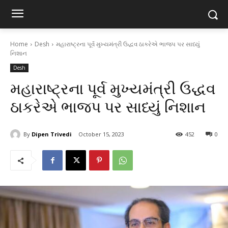
Home
Desh
મહારાષ્ટ્રના પૂર્વ મુખ્યમંત્રી ઉદ્ધવ ઠાકરેએ ભાજપ પર સાધ્યું
નિશાન
Desh
મહારાષ્ટ્રના પૂર્વ મુખ્યમંત્રી ઉદ્ધવ
ઠાકરેએ ભાજપ પર સાધ્યું નિશાન
By
Dipen Trivedi
October 15, 2023
452
0