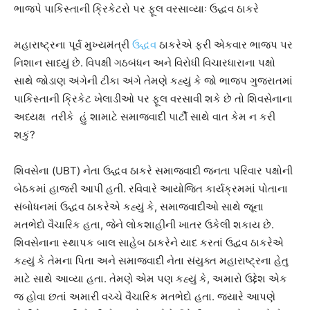
ભાજપે પાકિસ્તાની ક્રિકેટરો પર ફૂલ વરસાવ્યાઃ ઉદ્ધવ ઠાકરે
મહારાષ્ટ્રના પૂર્વ મુખ્યમંત્રી
ઉદ્ધવ
ઠાકરેએ ફરી એકવાર ભાજપ પર
નિશાન સાધ્યું છે. વિપક્ષી ગઠબંધન અને વિરોધી વિચારધારાના પક્ષો
સાથે જોડાણ અંગેની ટીકા અંગે તેમણે કહ્યું કે જો ભાજપ ગુજરાતમાં
પાકિસ્તાની ક્રિકેટ ખેલાડીઓ પર ફૂલ વરસાવી શકે છે તો શિવસેનાના
અધ્યક્ષ તરીકે હું શામાટે સમાજવાદી પાર્ટી સાથે વાત કેમ ન કરી
શકું?
શિવસેના (UBT) નેતા ઉદ્ધવ ઠાકરે સમાજવાદી જનતા પરિવાર પક્ષોની
બેઠકમાં હાજરી આપી હતી. રવિવારે આયોજિત કાર્યક્રમમાં પોતાના
સંબોધનમાં ઉદ્ધવ ઠાકરેએ કહ્યું કે, સમાજવાદીઓ સાથે જૂના
મતભેદો વૈચારિક હતા, જેને લોકશાહીની ખાતર ઉકેલી શકાય છે.
શિવસેનાના સ્થાપક બાલ સાહેબ ઠાકરેને યાદ કરતાં ઉદ્વવ ઠાકરેએ
કહ્યું કે તેમના પિતા અને સમાજવાદી નેતા સંયુક્ત મહારાષ્ટ્રના હેતુ
માટે સાથે આવ્યા હતા. તેમણે એમ પણ કહ્યું કે, અમારો ઉદ્દેશ એક
જ હોવા છતાં અમારી વચ્ચે વૈચારિક મતભેદો હતા. જ્યારે આપણે