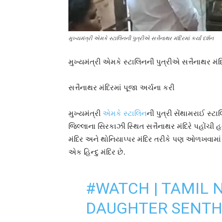
મુખ્યમંત્રી એમકે સ્ટાલિનની પુત્રીએ સત્તૈનાથર મંદિરમાં કર્યાં દર્શન
મુખ્યમંત્રી એમકે સ્ટાલિનની પુત્રીએ સત્તૈનાથર મંદિર
સત્તૈનાથર મંદિરમાં પૂજા અર્ચના કરી
મુખ્યમંત્રી
એમકે સ્ટાલિન
ની પુત્રી સેંથામરાઈ સ્ટ
જિલ્લાના સિરકાઝી સ્થિત સત્તૈનાથર મંદિરે પહોંચી હ
મંદિર અને થોનિયાપ્પર મંદિર તરીકે પણ ઓળખવામાં આ
એક હિન્દુ મંદિર છે.
#WATCH
| TAMIL 
DAUGHTER SENTH