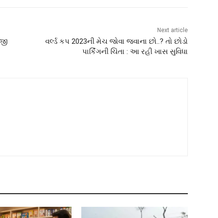
Next article
ીજી
વર્લ્ડ કપ 2023ની મેચ જોવા જવાના છો..? તો છોડો
પાર્કિંગની ચિંતા : આ રહી ખાસ સુવિધા