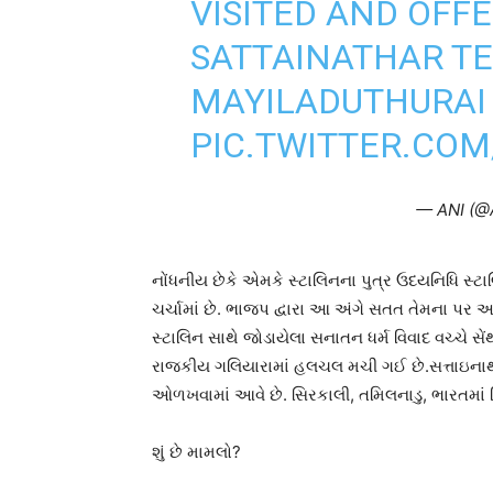
VISITED AND OFF
SATTAINATHAR TE
MAYILADUTHURAI D
PIC.TWITTER.CO
— ANI (@
નોંધનીય છેકે એમકે સ્ટાલિનના પુત્ર ઉદયનિધિ સ્ટ
ચર્ચામાં છે. ભાજપ દ્વારા આ અંગે સતત તેમના પર 
સ્ટાલિન સાથે જોડાયેલા સનાતન ધર્મ વિવાદ વચ્ચે સે
રાજકીય ગલિયારામાં હલચલ મચી ગઈ છે.સત્તાઇનાથર મ
ઓળખવામાં આવે છે. સિરકાલી, તમિલનાડુ, ભારતમાં સ્
શું છે મામલો?