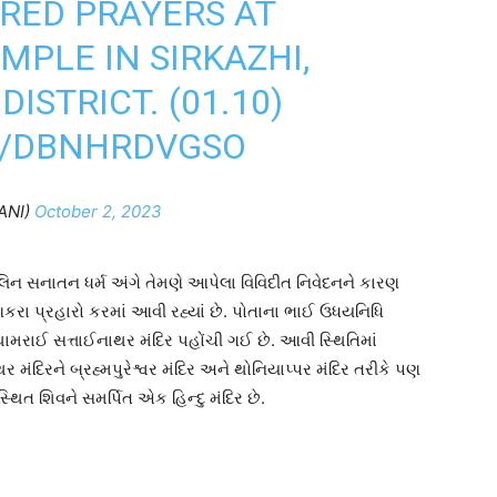
ERED PRAYERS AT
MPLE IN SIRKAZHI,
ISTRICT. (01.10)
M/DBNHRDVGSO
ANI)
October 2, 2023
ાલિન સનાતન ધર્મ અંગે તેમણે આપેલા વિવિદીત નિવેદનને કારણ
આકરા પ્રહારો કરમાં આવી રહ્યાં છે. પોતાના ભાઈ ઉધયનિધિ
ંથામરાઈ સત્તાઈનાથર મંદિર પહોંચી ગઈ છે. આવી સ્થિતિમાં
ંદિરને બ્રહ્મપુરેશ્વર મંદિર અને થોનિયાપ્પર મંદિર તરીકે પણ
થિત શિવને સમર્પિત એક હિન્દુ મંદિર છે.