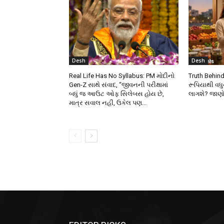
Desh
Desh
Real Life Has No Syllabus: PM મોદીનો
Truth Behind
Gen-Z સાથે સંવાદ, “જીવનની પરીક્ષામાં
રૂપિયાથી વધુન
બધું જ આઉટ ઓફ સિલેબસ હોય છે,
લાગશે? જાણો શ
માત્ર સવાલ નહીં, ઉકેલ પણ...