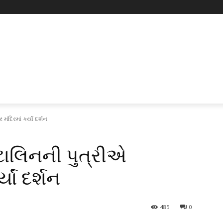
ંદિરમાં કર્યાં દર્શન
્ટાલિનની પુત્રીએ
યાં દર્શન
485
0