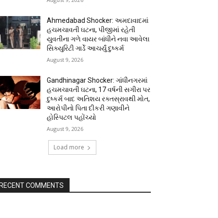
Ahmedabad Shocker: અમદાવાદમાં
હચમચાવતી ઘટના, પીજીમાં રહેતી
યુવતીના ગળે વાયર બાંધીને નવા આવેલા
સિક્યુરિટી ગાર્ડે આચર્યું દુષ્કર્મ
August 9, 2026
Gandhinagar Shocker: ગાંધીનગરમાં
હચમચાવતી ઘટના, 17 વર્ષની સગીરા પર
દુષ્કર્મ બાદ અતિશય રક્તસ્રાવથી મોત,
આરોપીનો પિતા દીકરી ગણાવીને
હોસ્પિટલ પહોંચ્યો
August 9, 2026
Load more
RECENT COMMENTS