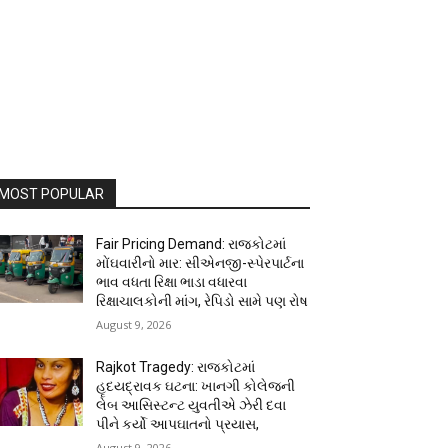
MOST POPULAR
Fair Pricing Demand: રાજકોટમાં
મોંઘવારીનો માર: સીએનજી-સ્પેરપાર્ટના
ભાવ વધતા રિક્ષા ભાડા વધારવા
રિક્ષાચાલકોની માંગ, રેપિડો સામે પણ રોષ
August 9, 2026
Rajkot Tragedy: રાજકોટમાં
હૃદયદ્રાવક ઘટના: ખાનગી કોલેજની
લેબ આસિસ્ટન્ટ યુવતીએ ઝેરી દવા
પીને કર્યો આપઘાતનો પ્રયાસ,
August 9, 2026