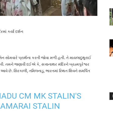
માં કર્યાં દર્શન
ાલિન સોમવારે પ્રાર્થના કરતી જોવા મળી હતી. તે માયલાદુથુરાઈ
તી. તમને જણાવી દઈએ કે, સત્તાનાથર મંદિરને બ્રહ્મપુરેશ્વર
વે છે. સિરકાલી, તમિલનાડુ, ભારતમાં સ્થિત શિવને સમર્પિત
NADU CM MK STALIN'S
AMARAI STALIN