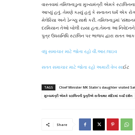
વાસ્તવમાં તમિલનાડુના મુખ્યમંત્રી એમકે સ્ટાલિનન
આપ્યું હતું. તેમણે કહ્યું હતું કે સનાતન ધર્મ એક
મેલેરિયા અને ડેન્ગ્યુ સાથે કરી. તમિલનાડુમાં ‘સંથ
દરમિયાન તેઓ બોલી રહ્યા હતા.તેમના આ નિવેદનને 
પુત્ર ઉધયનિધિ સ્ટાલિન પર ભાજપ દ્વારા સતત આકરા 
વધુ સમાચાર માટે જોતા રહો વી.આર.લાઇવ
સતત સમાચાર માટે જોતા રહો અમારી વેબ સા
ઈટ
TAGS
Chief Minister MK Stalin's daughter visited S
મુખ્યમંત્રી એમકે સ્ટાલિનની પુત્રીએ સત્તૈનાથર મંદિરમાં કર્યાં દર્શન
Share