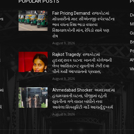
POPULAR POSTS
P
Fair Pricing Demand: રાજકોટમાં
D
ના
મોંઘવારીનો માર: સીએનજી-સ્પેરપાર્ટના
M
ભાવ વધતા રિક્ષા ભાડા વધારવા
રિક્ષાચાલકોની માંગ, રેપિડો સામે પણ
Gu
રોષ
B
August 9, 2026
Po
Rajkot Tragedy: રાજકોટમાં
A
ી
હૃદયદ્રાવક ઘટના: ખાનગી કોલેજની
લેબ આસિસ્ટન્ટ યુવતીએ ઝેરી દવા
Vi
પીને કર્યો આપઘાતનો પ્રયાસ,
August 9, 2026
ાં
Ahmedabad Shocker: અમદાવાદમાં
હચમચાવતી ઘટના, પીજીમાં રહેતી
યુવતીના ગળે વાયર બાંધીને નવા
્મ
આવેલા સિક્યુરિટી ગાર્ડે આચર્યું દુષ્કર્મ
August 9, 2026