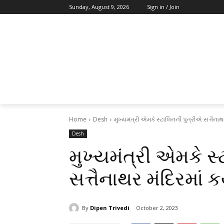
Sunday, August 9, 2026
Sign in / Join
Home
Desh
મુખ્યમંત્રી એમકે સ્ટાલિનની પુત્રીએ સત્તૈનાથર મ
Desh
મુખ્યમંત્રી એમકે સ
સત્તૈનાથર મંદિરમાં કર્
By
Dipen Trivedi
October 2, 2023