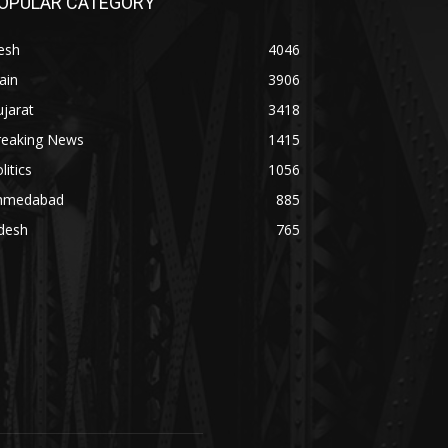
OPULAR CATEGORY
esh
4046
ain
3906
jarat
3418
reaking News
1415
litics
1056
hmedabad
885
desh
765