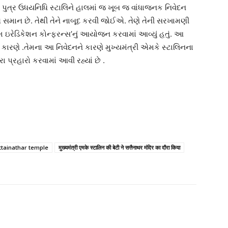
ા પુત્ર ઉધયનિધિ સ્ટાલિને હાલમાં જ ખૂબ જ વાંધાજનક નિવેદન
 રોગ સમાન છે. તેથી તેને નાબૂદ કરવી જોઈએ. તેણે તેની સરખામણી
ાનમ ઇરેડિકેશન કોન્ફરન્સ’નું આયોજન કરવામાં આવ્યું હતું. આ
કારણે .તેમના આ નિવેદનને કારણે મુખ્યમંત્રી એમકે સ્ટાલિનના
પ્રહારો કરવામાં આવી રહ્યાં છે .
attainathar temple
मुख्यमंत्री एमके स्टालिन की बेटी ने सत्तैनाथर मंदिर का दौरा किया