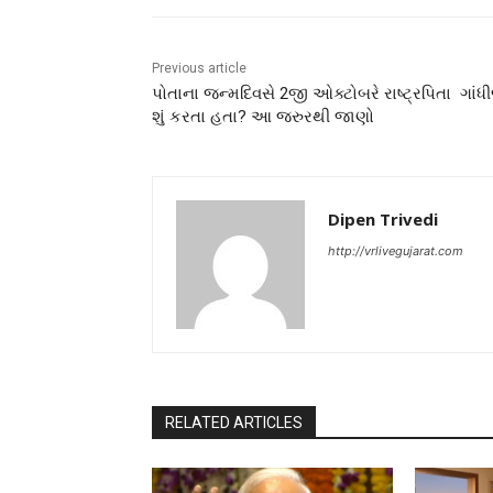
Previous article
પોતાના જન્મદિવસે 2જી ઓક્ટોબરે રાષ્ટ્રપિતા ગાંધ
શું કરતા હતા? આ જરુરથી જાણો
Dipen Trivedi
http://vrlivegujarat.com
RELATED ARTICLES