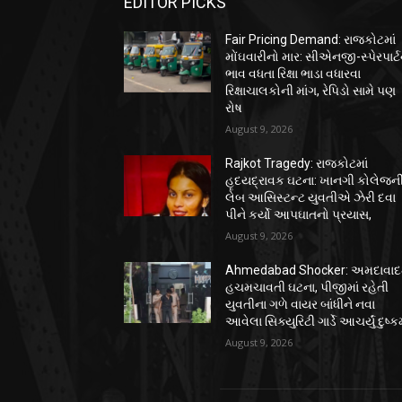
EDITOR PICKS
Fair Pricing Demand: રાજકોટમાં
મોંઘવારીનો માર: સીએનજી-સ્પેરપાર્ટ
ભાવ વધતા રિક્ષા ભાડા વધારવા
રિક્ષાચાલકોની માંગ, રેપિડો સામે પણ
રોષ
August 9, 2026
Rajkot Tragedy: રાજકોટમાં
હૃદયદ્રાવક ઘટના: ખાનગી કોલેજન
લેબ આસિસ્ટન્ટ યુવતીએ ઝેરી દવા
પીને કર્યો આપઘાતનો પ્રયાસ,
August 9, 2026
Ahmedabad Shocker: અમદાવાદમ
હચમચાવતી ઘટના, પીજીમાં રહેતી
યુવતીના ગળે વાયર બાંધીને નવા
આવેલા સિક્યુરિટી ગાર્ડે આચર્યું દુષ્કર
August 9, 2026