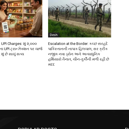
Desh
 UPI Charges: શું ૨,૦૦૦
Escalation at the Border: કચ્છ સરહદે
ા UPI ટ્રાન્ઝેક્શન પર ચાર્જ
પાકિસ્તાનની નાપાક હિલચાલ, સર ક્રીક
ું છે સાચું સત્ય
નજીક નવા ડ્રોન અને અત્યાધુનિક
હથિયારો તૈનાત, ચીન-તુર્કીની મળી રહી છે
મદદ