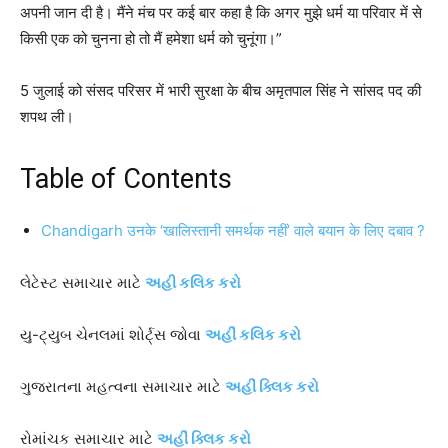
अपनी जान दी है। मैंने मंच पर कई बार कहा है कि अगर मुझे धर्म या परिवार में से
किसी एक को चुनना हो तो मैं हमेशा धर्म को चुनूंगा।”
5 जुलाई को संसद परिसर में भारी सुरक्षा के बीच अमृतपाल सिंह ने सांसद पद की
शपथ ली।
Table of Contents
Chandigarh उनके ‘खालिस्तानी समर्थक नहीं’ वाले बयान के लिए दबाव ?
લેટેસ્ટ સમાચાર માટે
અહી કલિક કરો
યુ-ટ્યુબ ચેનલમાં શોર્ટ્સ જોવા
અહીં કલિક કરો
ગુજરાતના મહત્વના સમાચાર માટે
અહીં ક્લિક કરો
રોમાંચક સમાચાર માટે
અહીં ક્લિક કરો