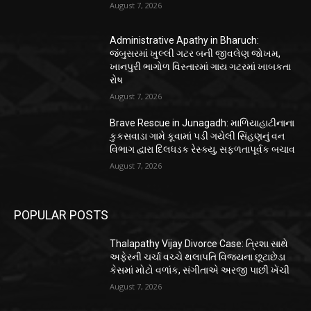
August 7, 2026
Administrative Apathy in Bharuch:
જંબુસરમાં ખુલ્લી ગટર બની જીવલેણ જોખમ,
ખાનપુરી ભાગોળ વિસ્તારમાં ગાય ગટરમાં ખાબકતા
રોષ
August 7, 2026
Brave Rescue in Junagadh: માળિયાહાટીનાના
કુકસવાડા ગામે કૂવામાં પડી ગયેલી સિંહણનું વન
વિભાગ દ્વારા દિલધડક રેસ્ક્યુ, સફળતાપૂર્વક બચાવ
August 7, 2026
POPULAR POSTS
Thalapathy Vijay Divorce Case: ત્રિશા સાથે
અફેરની ચર્ચા વચ્ચે થલાપતિ વિજયના છૂટાછેડા
કેસમાં મોટો વળાંક, સંગીતાએ અરજી પાછી ખેંચી
August 7, 2026