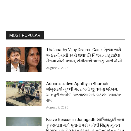
MOST POPULAR
Thalapathy Vijay Divorce Case: ત્રિશા સાથે
અફેરની ચર્ચા વચ્ચે થલાપતિ વિજયના છૂટાછેડા
કેસમાં મોટો વળાંક, સંગીતાએ અરજી પાછી ખેંચી
August 7, 2026
Administrative Apathy in Bharuch:
જંબુસરમાં ખુલ્લી ગટર બની જીવલેણ જોખમ,
ખાનપુરી ભાગોળ વિસ્તારમાં ગાય ગટરમાં ખાબકતા
રોષ
August 7, 2026
Brave Rescue in Junagadh: માળિયાહાટીનાના
કુકસવાડા ગામે કૂવામાં પડી ગયેલી સિંહણનું વન
વિભાગ દ્વારા દિલધડક રેસ્ક્યુ, સફળતાપૂર્વક બચાવ