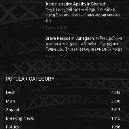
Administrative Apathy in Bharuch:
જંબુસરમાં ખુલ્લી ગટર બની જીવલેણ જોખમ,
ખાનપુરી ભાગોળ વિસ્તારમાં ગાય ગટરમાં ખાબકતા
રોષ
August 7, 2026
Brave Rescue in Junagadh: માળિયાહાટીનાના
કુકસવાડા ગામે કૂવામાં પડી ગયેલી સિંહણનું વન
વિભાગ દ્વારા દિલધડક રેસ્ક્યુ, સફળતાપૂર્વક બચાવ
August 7, 2026
POPULAR CATEGORY
Desh
4043
Main
3906
Gujarat
3413
Breaking News
1415
Politics
1056