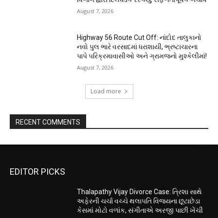
August 7, 2026
Highway 56 Route Cut Off: નાંદોદ તાલુકાનો
નવો પુલ ભારે વરસાદમાં ધરાશાયી, ભ્રષ્ટાચારના
પાપે પરિક્રમાવાસીઓ અને ગ્રામજનો મુશ્કેલીમાં!
August 7, 2026
Load more
RECENT COMMENTS
EDITOR PICKS
Thalapathy Vijay Divorce Case: ત્રિશા સાથે
અફેરની ચર્ચા વચ્ચે થલાપતિ વિજયના છૂટાછેડા
કેસમાં મોટો વળાંક, સંગીતાએ અરજી પાછી ખેંચી