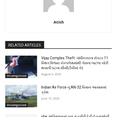
Atish
RELATED ARTICLES
Vijay Complex Theft: ગાંધીનગરના સેક્ટર 11
સ્થિત વિજય કોમ્પલેક્ષમાંથી ગેસના બાટલા ચોરી
થવાની ઘટના સીસીટીવીમાં કેદ
August 6, 2026
Uncategorized
Indian Air Force નું AN-32 વિમાન આસામમાં
ક્રેશ
June 13, 2026
Uncategorized
idar અંતિમધામમાં પણ ગુંડાગીરી,દેવી-દેવતાઓની