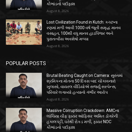
કૌભાંડનો પર્દાફાશ
August 8, 2026
Lost Civilization Found in Kutch: કચ્છના
રણમાં મળી આવી 1000 વર્ષ જૂની સમૃદ્ધ માનવ
વસાહત, 100થી વધુ માનવ હાડપિંજર અને
પુરાતત્વીય અવશેષો મળ્યા
August 8, 2026
POPULAR POSTS
Brutal Beating Caught on Camera: સુરતમાં
શ્રમિકના મોતના 50 દિવસ બાદ ચોંકાવનારો
ખુલાસો, વાયરલ વીડિયોએ સર્જ્યું સસ્પેન્સ,
પરિવારે લગાવ્યો હત્યાનો ગંભીર આરોપ
August 8, 2026
Massive Corruption Crackdown: AMCના
લાંચિયા ચીફ ફાયર ઓફિસર અમિત ડોંગરેની
હકાલપટ્ટી, ઘરેથી રોકડ મળી, ફાયર NOC
કૌભાંડનો પર્દાફાશ