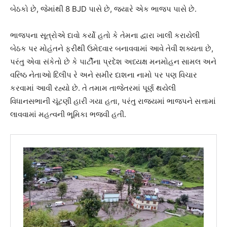
બેઠકો છે, જેમાંથી 8 BJD પાસે છે, જ્યારે એક ભાજપ પાસે છે.
ભાજપના સૂત્રોએ દાવો કર્યો હતો કે તેમના દ્વારા ખાલી કરાયેલી
બેઠક પર મોહંતને ફરીથી ઉમેદવાર બનાવવામાં આવે તેવી શક્યતા છે,
પરંતુ એવા સંકેતો છે કે પાર્ટીના પ્રદેશ અધ્યક્ષ મનમોહન સામલ અને
વરિષ્ઠ નેતાઓ દિલીપ રે અને સમીર દાશના નામો પર પણ વિચાર
કરવામાં આવી રહ્યો છે. તે તમામ તાજેતરમાં પૂર્ણ થયેલી
વિધાનસભાની ચૂંટણી હારી ગયા હતા, પરંતુ રાજ્યમાં ભાજપને સત્તામાં
લાવવામાં મહત્વની ભૂમિકા ભજવી હતી.