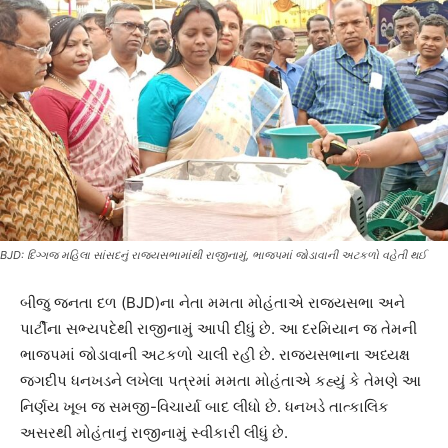
BJD: દિગ્ગજ મહિલા સાંસદનું રાજ્યસભામાંથી રાજીનામું, ભાજપમાં જોડાવાની અટકળો વહેતી થઈ
બીજુ જનતા દળ (BJD)ના નેતા મમતા મોહંતાએ રાજ્યસભા અને
પાર્ટીના સભ્યપદેથી રાજીનામું આપી દીધું છે. આ દરમિયાન જ તેમની
ભાજપમાં જોડાવાની અટકળો ચાલી રહી છે. રાજ્યસભાના અધ્યક્ષ
જગદીપ ધનખડને લખેલા પત્રમાં મમતા મોહંતાએ કહ્યું કે તેમણે આ
નિર્ણય ખૂબ જ સમજી-વિચાર્યા બાદ લીધો છે. ધનખડે તાત્કાલિક
અસરથી મોહંતાનું રાજીનામું સ્વીકારી લીધું છે.