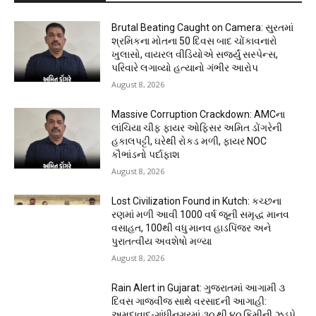
Brutal Beating Caught on Camera: સુરતમાં
શ્રમિકના મોતના 50 દિવસ બાદ ચોંકાવનારો
ખુલાસો, વાયરલ વીડિયોએ સર્જ્યું સસ્પેન્સ,
પરિવારે લગાવ્યો હત્યાનો ગંભીર આરોપ
August 8, 2026
Massive Corruption Crackdown: AMCના
લાંચિયા ચીફ ફાયર ઓફિસર અમિત ડોંગરેની
હકાલપટ્ટી, ઘરેથી રોકડ મળી, ફાયર NOC
કૌભાંડનો પર્દાફાશ
August 8, 2026
Lost Civilization Found in Kutch: કચ્છના
રણમાં મળી આવી 1000 વર્ષ જૂની સમૃદ્ધ માનવ
વસાહત, 100થી વધુ માનવ હાડપિંજર અને
પુરાતત્વીય અવશેષો મળ્યા
August 8, 2026
Rain Alert in Gujarat: ગુજરાતમાં આગામી ૩
દિવસ ગાજવીજ સાથે વરસાદની આગાહી:
અમદાવાદ-ગાંધીનગરમાં ૩૦ થી ૪૦ કિમીની ઝડપે