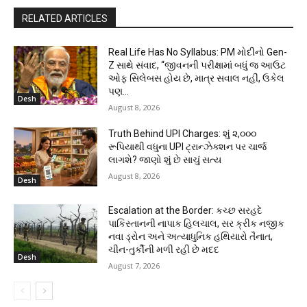
RELATED ARTICLES
Real Life Has No Syllabus: PM મોદીનો Gen-
Z સાથે સંવાદ, “જીવનની પરીક્ષામાં બધું જ આઉટ
ઓફ સિલેબસ હોય છે, માત્ર સવાલ નહીં, ઉકેલ
પણ...
Desh
August 8, 2026
Truth Behind UPI Charges: શું ૨,૦૦૦
રૂપિયાથી વધુના UPI ટ્રાન્ઝેક્શન પર ચાર્જ
લાગશે? જાણો શું છે સાચું સત્ય
August 8, 2026
Desh
Escalation at the Border: કચ્છ સરહદે
પાકિસ્તાનની નાપાક હિલચાલ, સર ક્રીક નજીક
નવા ડ્રોન અને અત્યાધુનિક હથિયારો તૈનાત,
ચીન-તુર્કીની મળી રહી છે મદદ
Desh
August 7, 2026