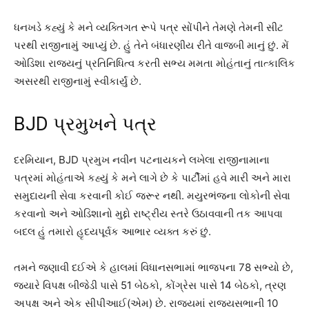
ધનખડે કહ્યું કે મને વ્યક્તિગત રૂપે પત્ર સોંપીને તેમણે તેમની સીટ
પરથી રાજીનામું આપ્યું છે. હું તેને બંધારણીય રીતે વાજબી માનું છું. મેં
ઓડિશા રાજ્યનું પ્રતિનિધિત્વ કરતી સભ્ય મમતા મોહંતાનું તાત્કાલિક
અસરથી રાજીનામું સ્વીકાર્યું છે.
BJD પ્રમુખને પત્ર
દરમિયાન, BJD પ્રમુખ નવીન પટનાયકને લખેલા રાજીનામાના
પત્રમાં મોહંતાએ કહ્યું કે મને લાગે છે કે પાર્ટીમાં હવે મારી અને મારા
સમુદાયની સેવા કરવાની કોઈ જરૂર નથી. મયુરભંજના લોકોની સેવા
કરવાનો અને ઓડિશાનો મુદ્દો રાષ્ટ્રીય સ્તરે ઉઠાવવાની તક આપવા
બદલ હું તમારો હૃદયપૂર્વક આભાર વ્યક્ત કરું છું.
તમને જણાવી દઈએ કે હાલમાં વિધાનસભામાં ભાજપના 78 સભ્યો છે,
જ્યારે વિપક્ષ બીજેડી પાસે 51 બેઠકો, કોંગ્રેસ પાસે 14 બેઠકો, ત્રણ
અપક્ષ અને એક સીપીઆઈ(એમ) છે. રાજ્યમાં રાજ્યસભાની 10