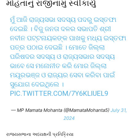
મોહંતાનું રાજીનામું સ્વીકાર્યું
ମୁଁ ଆଜି ରାଜ୍ୟସଭା ସଦସ୍ୟ ପଦରୁ ଇସ୍ତଫା
ଦେଇଛି । ବିଜୁ ଜନତା ଦଳର ସଭାପତି ଶ୍ରୀ
ନବୀନ ପଟ୍ଟନାୟକଙ୍କ ପାଖକୁ ମଧ୍ୟ ଇସ୍ତଫା
ପତ୍ର ପଠାଇ ଦେଇଛି । ମୋତେ ଜିଲ୍ଲା
ପରିଷଦର ସଦସ୍ୟ ଓ ରାଜ୍ୟସଭାର ସଦସ୍ୟ
ଭାବେ ସେ ମନୋନୀତ କରି ମୋର ଜିଲ୍ଲା
ମୟୂରଭଞ୍ଜ ଓ ରାଜ୍ୟର ସେବା କରିବା ପାଇଁ
ସୁଯୋଗ ଦେଇଥିଲେ ।
PIC.TWITTER.COM/7Y6KLIUEL9
— MP Mamata Mohanta (@MamataMohanta5)
July 31,
2024
રાજ્યસભાના અધ્યક્ષની પ્રતિક્રિયા