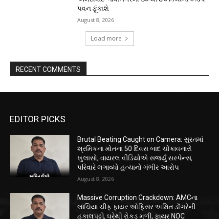
પવન ફૂંકાશે
August 8, 2026
Load more
RECENT COMMENTS
EDITOR PICKS
Brutal Beating Caught on Camera: સુરતમાં
શ્રમિકના મોતના 50 દિવસ બાદ ચોંકાવનારો
ખુલાસો, વાયરલ વીડિયોએ સર્જ્યું સસ્પેન્સ,
પરિવારે લગાવ્યો હત્યાનો ગંભીર આરોપ
August 8, 2026
Massive Corruption Crackdown: AMCના
લાંચિયા ચીફ ફાયર ઓફિસર અમિત ડોંગરેની
હકાલપટ્ટી, ઘરેથી રોકડ મળી, ફાયર NOC