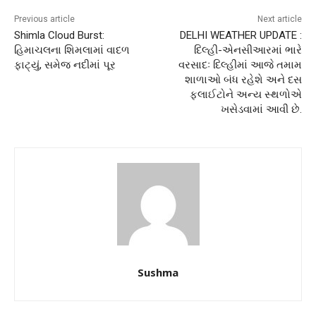
Previous article
Next article
Shimla Cloud Burst:
DELHI WEATHER UPDATE :
હિમાચલના શિમલામાં વાદળ
દિલ્હી-એનસીઆરમાં ભારે
ફાટ્યું, સમેજ નદીમાં પૂર
વરસાદઃ દિલ્હીમાં આજે તમામ
શાળાઓ બંધ રહેશે અને દસ
ફ્લાઈટોને અન્ય સ્થળોએ
ખસેડવામાં આવી છે.
Sushma