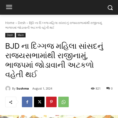
Home
Desh
BJD ના દિગ્ગજ મહિલા સાંસદનું રાજ્યસભામાંથી રાજીનામું,
ભાજપમાં જોડાવાની અટકળો વહેતી થઈ
Desh
Main
BJD ના દિગ્ગજ મહિલા સાંસદનું
રાજ્યસભામાંથી રાજીનામું,
ભાજપમાં જોડાવાની અટકળો
વહેતી થઈ
By
Sushma
August 1, 2024
821
0