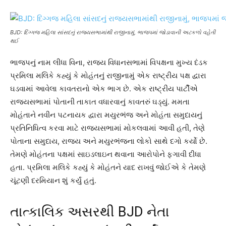
BJD: દિગ્ગજ મહિલા સાંસદનું રાજ્યસભામાંથી રાજીનામું, ભાજપમાં જોડાવાની અટકળો વહેતી
થઈ
ભાજપનું નામ લીધા વિના, રાજ્ય વિધાનસભામાં વિપક્ષના મુખ્ય દંડક
પ્રમિલા મલિકે કહ્યું કે મોહંતનું રાજીનામું એક રાષ્ટ્રીય પક્ષ દ્વારા
ઘડવામાં આવેલા કાવતરાનો એક ભાગ છે. એક રાષ્ટ્રીય પાર્ટીએ
રાજ્યસભામાં પોતાની તાકાત વધારવાનું કાવતરું ઘડ્યું. મમતા
મોહંતાને નવીન પટનાયક દ્વારા મયુરભંજ અને મોહંતા સમુદાયનું
પ્રતિનિધિત્વ કરવા માટે રાજ્યસભામાં મોકલવામાં આવી હતી, તેણે
પોતાના સમુદાય, રાજ્ય અને મયુરભંજના લોકો સાથે દગો કર્યો છે.
તેમણે મોહંતના પક્ષમાં સાઇડલાઇન થવાના આરોપોને ફગાવી દીધા
હતા. પ્રમિલા મલિકે કહ્યું કે મોહંતને યાદ રાખવું જોઈએ કે તેમણે
ચૂંટણી દરમિયાન શું કર્યું હતું.
તાત્કાલિક અસરથી BJD નેતા