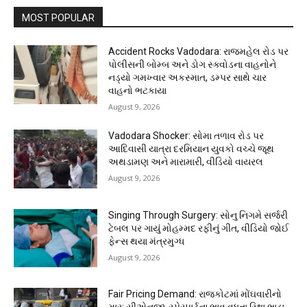
MOST POPULAR
Accident Rocks Vadodara: રાજમહેલ રોડ પર
પોલીસની બોમ્બ અને ડોગ સ્ક્વોડના વાહનોને
નડ્યો ગમખ્વાર અકસ્માત, ડમ્પર સાથે ચાર
વાહનો ભટકાયા
August 9, 2026
Vadodara Shocker: સોમા તળાવ રોડ પર
આદિવાસી યાત્રા દરમિયાન યુવકો વચ્ચે જૂથ
અથડામણ અને મારામારી, વીડિયો વાયરલ
August 9, 2026
Singing Through Surgery: સોનુ નિગમે સર્જરી
ટેબલ પર ગાયું મોહમ્મદ રફીનું ગીત, વીડિયો જોઈ
ફેન્સ થયા મંત્રમુગ્ધ
August 9, 2026
Fair Pricing Demand: રાજકોટમાં મોંઘવારીનો