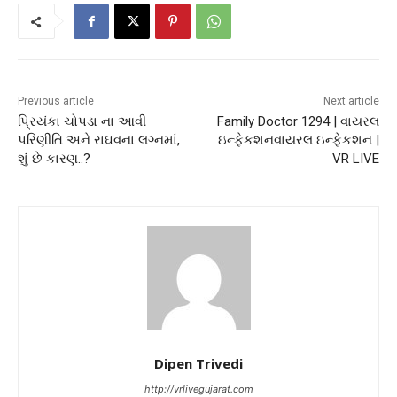
Previous article
Next article
પ્રિયંકા ચોપડા ના આવી
Family Doctor 1294 | વાયરલ
પરિણીતિ અને રાઘવના લગ્નમાં,
ઇન્ફેકશનવાયરલ ઇન્ફેકશન |
શું છે કારણ..?
VR LIVE
Dipen Trivedi
http://vrlivegujarat.com