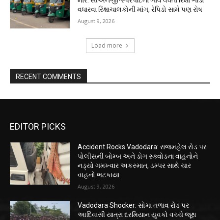
માર: સીએનજી-સ્પેરપાર્ટના ભાવ વધતા રિક્ષા ભાડા
વધારવા રિક્ષાચાલકોની માંગ, રેપિડો સામે પણ રોષ
August 9, 2026
Load more
RECENT COMMENTS
EDITOR PICKS
Accident Rocks Vadodara: રાજમહેલ રોડ પર
પોલીસની બોમ્બ અને ડોગ સ્ક્વોડના વાહનોને
નડ્યો ગમખ્વાર અકસ્માત, ડમ્પર સાથે ચાર
વાહનો ભટકાયા
August 9, 2026
Vadodara Shocker: સોમા તળાવ રોડ પર
આદિવાસી યાત્રા દરમિયાન યુવકો વચ્ચે જૂથ