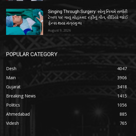
Singing Through Surgery: સોનુ નિગમે સર્જરી
ટેબલ પર ગાયું મોહમ્મદ રફીનું ગીત, વીડિયો જોઈ
ફેન્સ થયા મંત્રમુગ્ધ
August 9, 2026
POPULAR CATEGORY
Desh
4047
Main
3906
Gujarat
3418
Breaking News
1415
Politics
1056
Ahmedabad
885
Videsh
765