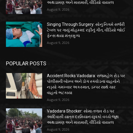
અથડામણ અને મારામારી, વીડિયો વાયરલ
August 9, 2026
Singing Through Surgery: સોનુ નિગમે સર્જરી
ટેબલ પર ગાયું મોહમ્મદ રફીનું ગીત, વીડિયો જોઈ
ફેન્સ થયા મંત્રમુગ્ધ
August 9, 2026
POPULAR POSTS
Accident Rocks Vadodara: રાજમહેલ રોડ પર
પોલીસની બોમ્બ અને ડોગ સ્ક્વોડના વાહનોને
નડ્યો ગમખ્વાર અકસ્માત, ડમ્પર સાથે ચાર
વાહનો ભટકાયા
August 9, 2026
Vadodara Shocker: સોમા તળાવ રોડ પર
આદિવાસી યાત્રા દરમિયાન યુવકો વચ્ચે જૂથ
અથડામણ અને મારામારી, વીડિયો વાયરલ
August 9, 2026