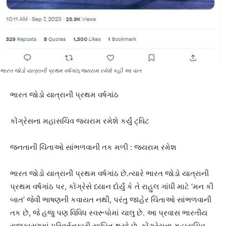
ભારત જોડો યાત્રાની પ્રથમ વર્ષગાંઠ,જયરામ રમેશે કહી આ વાત
ભારત જોડો યાત્રાની પ્રથમ વર્ષગાંઠ
કોંગ્રેસના મહાસચિવ જયરામ રમેશે કર્યું ટ્વિટ
જનતાની ચિંતાઓ સાંભળવાની તક મળી : જયરામ રમેશ
ભારત જોડો યાત્રાની પ્રથમ વર્ષગાંઠ છે.ત્યારે ભારત જોડો યાત્રાની
પ્રથમ વર્ષગાંઠ પર, કોંગ્રેસે ધ્યાન દોર્યું કે તે રાહુલ ગાંધી માટે ‘મન કી
બાત’ જેવી ભાષણની કવાયત નથી, પરંતુ જાહેર ચિંતાઓ સાંભળવાની
તક છે, જે હજુ પણ વિવિધ સ્વરૂપોમાં ચાલુ છે. આ પ્રવાસ ભારતીય
રાજકારણમાં પરિવર્તનકારી સાબિત થયો છે. કોંગ્રેસના મહાસચિવ