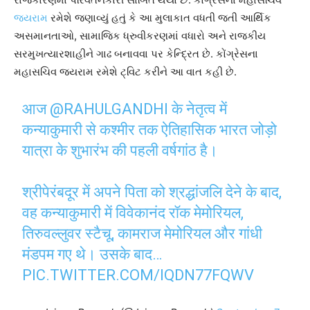
જયરામ
રમેશે જણાવ્યું હતું કે આ મુલાકાત વધતી જતી આર્થિક
અસમાનતાઓ, સામાજિક ધ્રુવીકરણમાં વધારો અને રાજકીય
સરમુખત્યારશાહીને ગાઢ બનાવવા પર કેન્દ્રિત છે. કોંગ્રેસના
મહાસચિવ જયરામ રમેશે ટ્વિટ કરીને આ વાત કહી છે.
आज
@RAHULGANDHI
के नेतृत्व में
कन्याकुमारी से कश्मीर तक ऐतिहासिक भारत जोड़ो
यात्रा के शुभारंभ की पहली वर्षगांठ है।
श्रीपेरंबदूर में अपने पिता को श्रद्धांजलि देने के बाद,
वह कन्याकुमारी में विवेकानंद रॉक मेमोरियल,
तिरुवल्लुवर स्टैचू, कामराज मेमोरियल और गांधी
मंडपम गए थे। उसके बाद…
PIC.TWITTER.COM/IQDN77FQWV