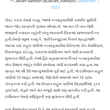
— Jairam Ramesh (@Jairam_Ramesh)
September 7,
2023
પોસ્ટ કરતા તેમણે કહ્યું, ‘આજે કન્યાકુમારીથી કાશ્મીર સુધીની
ભારત જોડ યાત્રાની પ્રથમ વર્ષગાંઠ છે. આ મન કી બાત જેવી
ભાષણની કવાયત નહોતી પરંતુ જનતાની ચિંતાઓ સાંભળવાની તક
હતી.તેમણે વધુમાં કહ્યું કે, ‘શ્રીપેરમ્બુદુરમાં પિતાને શ્રદ્ધાંજલિ
આપ્યા બાદ રાહુલ ગાંધીએ કન્યાકુમારીમાં વિવેકાનંદ રોક મેમોરિયલ,
તિરુવલ્લુવર સ્ટેચ્યુ, કામરાજ મેમોરિયલ અને ગાંધી મંડપમની
મુલાકાત લીધી હતી. તેઓ હિંદ મહાસાગરના કિનારે કન્યાકુમારીમાં
એક વિશાળ જાહેર રેલીને સંબોધવા ગાંધી મંડપમથી ગયા હતા.આ
યાત્રા આ વર્ષે 30 જાન્યુઆરીએ પૂરી થઈ હતી, જે દરમિયાન રાહુલ
ગાંધીએ 12 જાહેર સભાઓ, 100 શેરી સભાઓ અને 13 પ્રેસ
કોન્ફરન્સ કરી હતી. આ ઉપરાંત રાહુલ ગાંધીએ વિદ્યાર્થીઓ, ટ્રક
ડ્રાઈવરો, ખેડૂતો અને ખેત મજૂરો સાથે પણ વાતચીત કરી હતી. આ
દરમિયાન તેમણે મણિપુરની પણ મુલાકાત લીધી હતી.
ઘણા નિષ્ણાતોનું માનવું છે કે આ મુલાકાતે જનતાની સામે રાહુલ