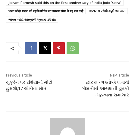
Jairam Ramesh said this on the first anniversary of India Jodo Yatra'
भारत जोड़ो यात्रा की पहली वर्षगांठ पर जयराम रमेश ने यह बात कही
જયરામ રમેશે કહી આ વાત
ભારત જોડો યાત્રાની પ્રથમ વર્ષગાંઠ
Previous article
Next article
યુક્રેન પર રશિયાનો મોટો
દ્વારકા -ભક્તોએ લગાવી
હુમલો,17 લોકોના મોત
ગોમતીમાં આસ્થાની ડૂબકી
-મહત્વના સમાચાર