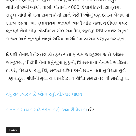
ગાંધીની છબી બદલી નાખી. પોતાની 4000 કિલોમીટરની યાત્રામાં
રાહુલ ગાંધી પોતાના સમર્થકોની સાથે વિરોધીઓનું પણ ધ્યાન ખેંચવામાં
સફળ રહ્યા. આ મુલાકાતમાં ભૂતપૂર્વ આર્મી ચીફ જનરલ દીપક કપૂર,
ભૂતપૂર્વ નેવી ચીફ એડમિરલ એલ રામદોસ, ભૂતપૂર્વ RBI ગવર્નર રઘુરામ
રાજન અને ભૂતપૂર્વ નાણાં સચિવ અરવિંદ માયારામ પણ હાજર હતા.
વિપક્ષી નેતાઓ નેશનલ કોન્ફરન્સના ફારુક અબ્દુલ્લા અને ઓમર
અબ્દુલ્લા, પીડીપી નેતા મહેબૂબા મુફ્તી, શિવસેનાના નેતાઓ આદિત્ય
ઠાકરે, પ્રિયંકા ચતુર્વેદી, સંજય રાઉત અને NCP નેતા સુપ્રિયા સુલે
પણ રાહુલ ગાંધીની મુલાકાત દરમિયાન વિવિધ સમયે તેમની સાથે હતા.
વધુ સમાચાર માટે જોતા રહો વી.આર.લાઇવ
સતત સમાચાર માટે જોતા રહો અમારી વેબ સા
ઈટ
TAGS