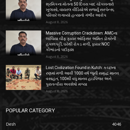
શ્રમિકના મોતના 50 દિવસ બાદ ચોંકાવનારો
ખુલાસો, વાયરલ વીડિયોએ સર્જ્યું સસ્પેન્સ,
પરિવારે લગાવ્યો હત્યાનો ગંભીર આરોપ
August 8, 2026
Massive Corruption Crackdown: AMCના
લાંચિયા ચીફ ફાયર ઓફિસર અમિત ડોંગરેની
હકાલપટ્ટી, ઘરેથી રોકડ મળી, ફાયર NOC
કૌભાંડનો પર્દાફાશ
August 8, 2026
Lost Civilization Found in Kutch: કચ્છના
રણમાં મળી આવી 1000 વર્ષ જૂની સમૃદ્ધ માનવ
વસાહત, 100થી વધુ માનવ હાડપિંજર અને
પુરાતત્વીય અવશેષો મળ્યા
August 8, 2026
POPULAR CATEGORY
Desh
4046