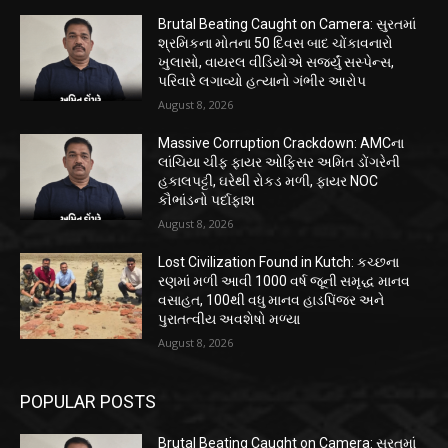
Brutal Beating Caught on Camera: સુરતમાં
શ્રમિકના મોતના 50 દિવસ બાદ ચોંકાવનારો
ખુલાસો, વાયરલ વીડિયોએ સર્જ્યું સસ્પેન્સ,
પરિવારે લગાવ્યો હત્યાનો ગંભીર આરોપ
August 8, 2026
Massive Corruption Crackdown: AMCના
લાંચિયા ચીફ ફાયર ઓફિસર અમિત ડોંગરેની
હકાલપટ્ટી, ઘરેથી રોકડ મળી, ફાયર NOC
કૌભાંડનો પર્દાફાશ
August 8, 2026
Lost Civilization Found in Kutch: કચ્છના
રણમાં મળી આવી 1000 વર્ષ જૂની સમૃદ્ધ માનવ
વસાહત, 100થી વધુ માનવ હાડપિંજર અને
પુરાતત્વીય અવશેષો મળ્યા
August 8, 2026
POPULAR POSTS
Brutal Beating Caught on Camera: સુરતમાં