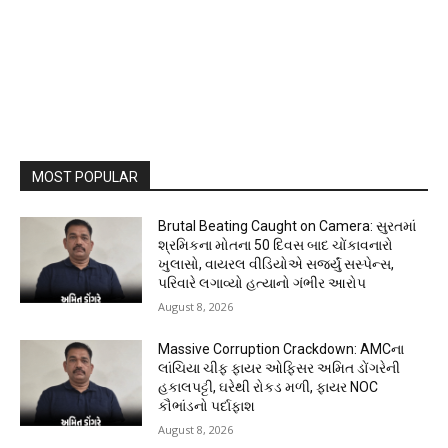
MOST POPULAR
Brutal Beating Caught on Camera: સુરતમાં
શ્રમિકના મોતના 50 દિવસ બાદ ચોંકાવનારો
ખુલાસો, વાયરલ વીડિયોએ સર્જ્યું સસ્પેન્સ,
પરિવારે લગાવ્યો હત્યાનો ગંભીર આરોપ
August 8, 2026
Massive Corruption Crackdown: AMCના
લાંચિયા ચીફ ફાયર ઓફિસર અમિત ડોંગરેની
હકાલપટ્ટી, ઘરેથી રોકડ મળી, ફાયર NOC
કૌભાંડનો પર્દાફાશ
August 8, 2026