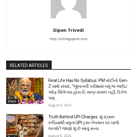
Dipen Trivedi
http://vrlivegujarat.com
RELATED ARTICLES
Real Life Has No Syllabus: PM મોદીનો Gen-
Z સાથે સંવાદ, “જીવનની પરીક્ષામાં બધું જ આઉટ
ઓફ સિલેબસ હોય છે, માત્ર સવાલ નહીં, ઉકેલ
પણ...
Desh
August 8, 2026
Truth Behind UPI Charges: શું ૨,૦૦૦
રૂપિયાથી વધુના UPI ટ્રાન્ઝેક્શન પર ચાર્જ
લાગશે? જાણો શું છે સાચું સત્ય
August 8, 2026