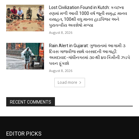
Lost Civilization Found in Kutch: કચ્છના
રણમાં મળી આવી 1000 વર્ષ જૂની સમૃદ્ધ માનવ
વસાહત, 100થી વધુ માનવ હાડપિંજર અને
પુરાતત્વીય અવશેષો મળ્યા
August 8, 2026
Rain Alert in Gujarat: ગુજરાતમાં આગામી ૩
દિવસ ગાજવીજ સાથે વરસાદની આગાહી:
અમદાવાદ-ગાંધીનગરમાં ૩૦ થી ૪૦ કિમીની ઝડપે
પવન ફૂંકાશે
August 8, 2026
Load more
RECENT COMMENTS
EDITOR PICKS