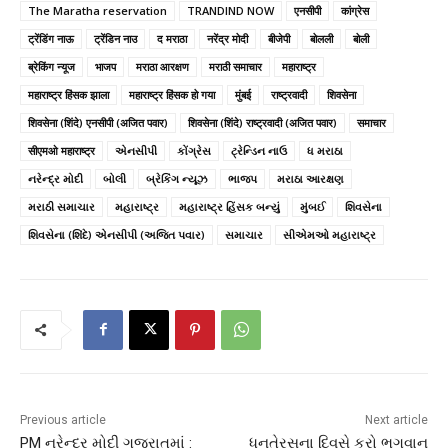
The Maratha reservation
TRANDIND NOW
एनसीपी
कांग्रेस
ट्रेंडिंग नाऊ
ट्रेंडिन नाउ
द मराठा
नरेंद्र मोदी
बीजेपी
बोलली
बोली
ब्रेकिंग न्यूज
भाजप
मराठा आरक्षण
मराठी समाचार
महाराष्ट्र
महाराष्ट्र हिंसक झाला
महाराष्ट्र हिंसक हो गया
मुंबई
राष्ट्रवादी
शिवसेना
शिवसेना (शिंदे) एनसीपी (अजित पवार)
शिवसेना (शिंदे) राष्ट्रवादी (अजित पवार)
समाचार
सीएमओ महाराष्ट्र
એનસીપી
કોંગ્રેસ
ટ્રેન્ડિન નાઉ
ધ મરાઠા
નરેન્દ્ર મોદી
બોલી
બ્રેકિંગ ન્યૂઝ
ભાજપ
મરાઠા આરક્ષણ
મરાઠી સમાચાર
મહારાષ્ટ્ર
મહારાષ્ટ્ર હિંસક બન્યું
મુંબઈ
શિવસેના
શિવસેના (શિંદે) એનસીપી (અજિત પવાર)
સમાચાર
સીએમઓ મહારાષ્ટ્ર
Previous article
Next article
PM નરેન્દ્ર મોદી ગુજરાતમાં :
ધનતેરસના દિવસે કરો ભગવાન