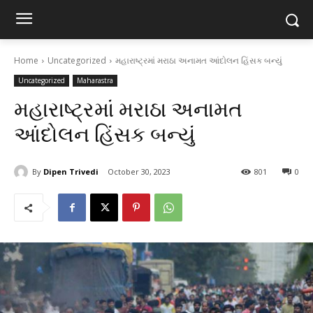
Home
Uncategorized
મહારાષ્ટ્રમાં મરાઠા અનામત આંદોલન હિંસક બન્યું
Uncategorized
Maharastra
મહારાષ્ટ્રમાં મરાઠા અનામત
આંદોલન હિંસક બન્યું
By
Dipen Trivedi
October 30, 2023
801
0