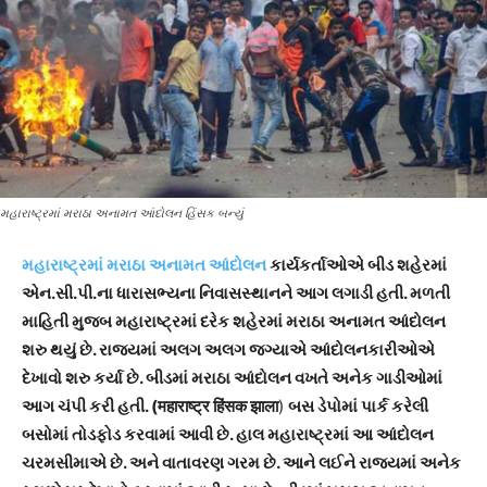
મહારાષ્ટ્રમાં મરાઠા અનામત આંદોલન હિંસક બન્યું
મહારાષ્ટ્રમાં મરાઠા અનામત આંદોલન
કાર્યકર્તાઓએ બીડ શહેરમાં
એન.સી.પી.ના ધારાસભ્યના નિવાસસ્થાનને આગ લગાડી હતી. મળતી
માહિતી મુજબ મહારાષ્ટ્રમાં દરેક શહેરમાં મરાઠા અનામત આંદોલન
શરુ થયું છે. રાજ્યમાં અલગ અલગ જગ્યાએ આંદોલનકારીઓએ
દેખાવો શરુ કર્યા છે. બીડમાં મરાઠા આંદોલન વખતે અનેક ગાડીઓમાં
આગ ચંપી કરી હતી. (महाराष्ट्र हिंसक झाला
)
બસ ડેપોમાં પાર્ક કરેલી
બસોમાં તોડફોડ કરવામાં આવી છે. હાલ મહારાષ્ટ્રમાં આ આંદોલન
ચરમસીમાએ છે. અને વાતાવરણ ગરમ છે. આને લઈને રાજ્યમાં અનેક