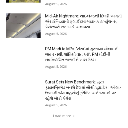
August 5, 2026
Mid-Air Nightmare: થાઈલેન્ડથી દિલ્હી આવતી
એર ઈન્ડિયાની ફ્લાઈટમાં ભયાનક ટર્બ્યુલન્સ,
પેસેન્જરો છત સાથે અથડાયા
August 5, 2026
PM Modi to MPs: ‘સંસદમાં ગુસ્સામાં બોલવાની
જરૂર નથી, શાંતિથી વાત કરો’, PM મોદીની
નવનિર્વાચિત સાંસદોને ખાસ ટિપ્સ
August 5, 2026
Surat Sets New Benchmark: સુરત
ફાયરબ્રિગેડ બનશે દેશમાં સૌથી ‘હાઇટેક’: ઓલા-
ઉબરની જેમ વાહનોનું ટ્રેકિંગ અને જવાનો પર
રહેશે બોડી કેમેરા
August 5, 2026
Load more