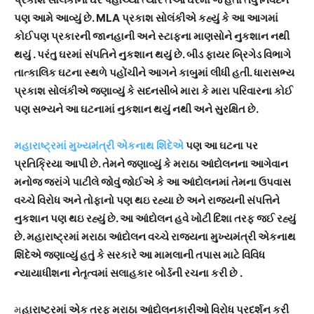
પણ આમે આવ્યું છે. MLA પ્રકાશ સોલંકીએ કહ્યું કે આ આગમાં
કોઈપણ પ્રકારની જાનહાની અને સ્ટાફના માણસોને નુકશાન નથી
થયું . પરંતુ ઘરમાં સંપતિને નુકશાન થયું છે. બીડ ફાયર બ્રિગેડ વિભાગે
તાત્કાલિક ઘટના સ્થળે પહોંચીને આગને કાબુમાં લીધી હતી. ધારાસભ્ય
પ્રકાશ સોલંકીએ જણાવ્યું કે સદનસીબે મારા કે મારા પરિવારના કોઈ
પણ સભ્યને આ ઘટનામાં નુકશાન થયું નથી અને સુરક્ષિત છે.
મહારાષ્ટ્રમાં મુખ્યમંત્રી એકનાથ શિંદેએ
પણ આ ઘટના પર
પ્રતિક્રિયા આપી છે. તેમને જણાવ્યું કે મરાઠા આંદોલનના આગેવાન
મનોજ જરાંગે પાટીલે જોવું જોઈએ કે આ આંદોલનમાં તેમના ઉપવાસ
વચ્ચે વિરોધ અને તોફાનો પણ થઇ રહ્યા છે અને રાજ્યની સંપત્તિને
નુકશાન પણ થઇ રહ્યું છે. આ આંદોલન હવે ખોટી દિશા તરફ જઈ રહ્યું
છે. મહારાષ્ટ્રમાં મરાઠા આંદોલન વચ્ચે રાજ્યના મુખ્યમંત્રી એકનાથ
શિંદેએ જણાવ્યું હતું કે સરકારે આ મામલાની તપાસ માટે વિવિધ
ન્યાયાધીશના નેતૃત્વમાં સલાહકાર બોર્ડની રચના કરી છે .
મ
હારાષ્ટ્રમાં એક તરફ મરાઠા આંદોલનકારીઓ વિરોધ પ્રદર્શન કરી