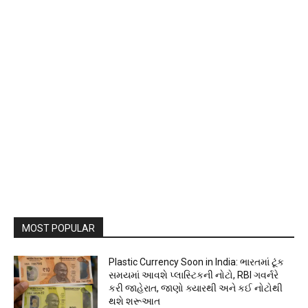
MOST POPULAR
Plastic Currency Soon in India: ભારતમાં ટૂંક
સમયમાં આવશે પ્લાસ્ટિકની નોટો, RBI ગવર્નરે
કરી જાહેરાત, જાણો ક્યારથી અને કઈ નોટોથી
થશે શરૂઆત