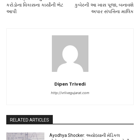
કરોડોના વિકાસના કાર્યોની ભેટ
કુબેરની આ ખાસ પૂજા, બનાવશે
આપી
અપાર સંપત્તિના માલિક
Dipen Trivedi
http://vrlivegujarat.com
RELATED ARTICLES
Ayodhya Shocker: અયોધ્યાની મેડિકલ