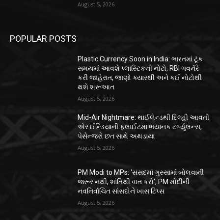
August 5, 2026
POPULAR POSTS
Plastic Currency Soon in India: ભારતમાં ટૂંક
સમયમાં આવશે પ્લાસ્ટિકની નોટો, RBI ગવર્નરે
કરી જાહેરાત, જાણો ક્યારથી અને કઈ નોટોથી
થશે શરૂઆત
August 5, 2026
Mid-Air Nightmare: થાઈલેન્ડથી દિલ્હી આવતી
એર ઈન્ડિયાની ફ્લાઈટમાં ભયાનક ટર્બ્યુલન્સ,
પેસેન્જરો છત સાથે અથડાયા
August 5, 2026
PM Modi to MPs: ‘સંસદમાં ગુસ્સામાં બોલવાની
જરૂર નથી, શાંતિથી વાત કરો’, PM મોદીની
નવનિર્વાચિત સાંસદોને ખાસ ટિપ્સ
August 5, 2026