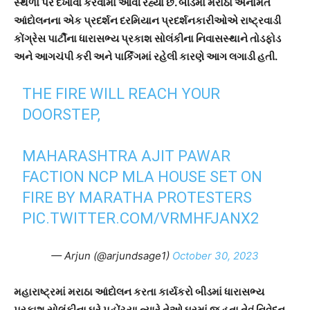
સ્થળો પર દેખાવો કરવામાં આવી રહ્યા છે. બીડમાં મરાઠા અનામત
આંદોલનના એક પ્રદર્શન દરમિયાન પ્રદર્શનકારીઓએ રાષ્ટ્રવાડી
કોંગ્રેસ પાર્ટીના ધારાસભ્ય પ્રકાશ સોલંકીના નિવાસસ્થાને તોડફોડ
અને આગચંપી કરી અને પાર્કિંગમાં રહેલી કારણે આગ લગાડી હતી.
THE FIRE WILL REACH YOUR
DOORSTEP,
MAHARASHTRA AJIT PAWAR
FACTION NCP MLA HOUSE SET ON
FIRE BY MARATHA PROTESTERS
PIC.TWITTER.COM/VRMHFJANX2
— Arjun (@arjundsage1)
October 30, 2023
મહારાષ્ટ્રમાં મરાઠા આંદોલન કરતા કાર્યકરો બીડમાં ધારાસભ્ય
પ્રકાશ સોલંકીના ઘરે પહોંચ્યા ત્યારે તેઓ ઘરમાં જ હતા તેવું નિવેદન