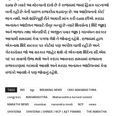
રહ્યા છે ત્યારે આ મોરચાનો દાવો છે કે રાજ્યમાં જ્યાં હિંસક ઘટનાઓ
બની રહી છે તેની પાછળ રાજકીય ષડયંત્ર છે. આ આંદોલનનો કોઈ
ભાગ નથી. અમે શાંતિપૂર્ણ રીતે અમારી માંગ કરી રહ્યા છીએ. મરાઠા
અનામત આંદોલન જયારે તીવ્ર બન્યું છે ત્યારે શિવસેના ( શિંદે જૂથ)
અને ભાજપ તથા એનસીપી. ( અજીત પવાર જૂથ ) ગઠબંધન સરકાર
આગામી સમયમાં કેવા પગલા લેશે તે જોવાનું રહેશે . રાજ્યમાં હાલ
એકનાથ શિંદે સરકાર પર કોર્ટમાં પણ અપીલ ચાલી રહી છે અને
ગેરકાયેસર જો આ સરકાર જાહેર થશે તો એકનાથ શિંદેના સી.એમ
પદ પર સવાલો ઉભા થશે અને કદાચ આવનારા સમયમાં રાજ્યના
રાજકારણમાં ગરમાવો આવશે અને મરાઠા અનામત આંદોલનમાં કેવા
વળાંકો આવશે તે પણ જોવાનું રહેશે.
TAGS
BID
bjp
BREAKING NEWS
CMO MAHARASTHRA
congress
MAHARASHTRA
Maharashtra turned violent
MARATHI NEWS
mumbai
narendra modi
NCP
news
SHIVSENA
SHIVSENA ( SHINDE ) NCP ( AJIT PAWAR)
THE MARATHA