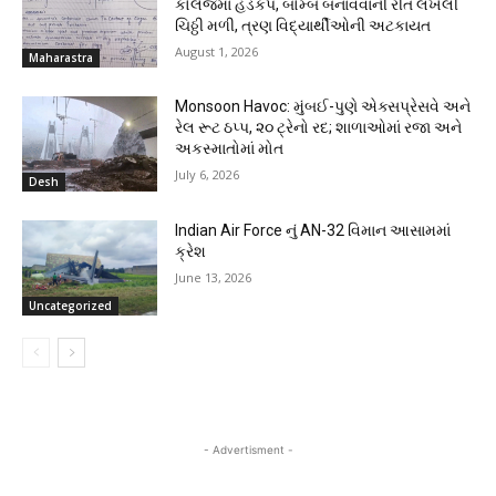
કોલેજમાં હડકંપ, બોમ્બ બનાવવાની રીત લખેલી
ચિઠ્ઠી મળી, ત્રણ વિદ્યાર્થીઓની અટકાયત
August 1, 2026
Maharastra
Monsoon Havoc: મુંબઈ-પુણે એક્સપ્રેસવે અને
રેલ રૂટ ઠપ્પ, ૨૦ ટ્રેનો રદ; શાળાઓમાં રજા અને
અકસ્માતોમાં મોત
July 6, 2026
Desh
Indian Air Force નું AN-32 વિમાન આસામમાં
ક્રેશ
June 13, 2026
Uncategorized
- Advertisment -