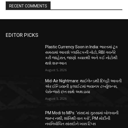
RECENT COMMENTS
EDITOR PICKS
Plastic Currency Soon in India: ભારતમાં ટૂંક
સમયમાં આવશે પ્લાસ્ટિકની નોટો, RBI ગવર્નરે
કરી જાહેરાત, જાણો ક્યારથી અને કઈ નોટોથી
થશે શરૂઆત
August 5, 2026
Mid-Air Nightmare: થાઈલેન્ડથી દિલ્હી આવતી
એર ઈન્ડિયાની ફ્લાઈટમાં ભયાનક ટર્બ્યુલન્સ,
પેસેન્જરો છત સાથે અથડાયા
August 5, 2026
PM Modi to MPs: ‘સંસદમાં ગુસ્સામાં બોલવાની
જરૂર નથી, શાંતિથી વાત કરો’, PM મોદીની
નવનિર્વાચિત સાંસદોને ખાસ ટિપ્સ