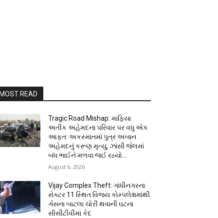
MOST READ
Tragic Road Mishap: માફિયા
અતીક અહેમદના પરિવાર પર વધુ એક
આફત: અકસ્માતમાં પુત્ર અબાન
અહેમદનું કરૂણ મૃત્યુ, ઝાંસી જેલમાં
બંધ ભાઈને મળવા જઈ રહ્યો...
August 6, 2026
Vijay Complex Theft: ગાંધીનગરના
સેક્ટર 11 સ્થિત વિજય કોમ્પલેક્ષમાંથી
ગેસના બાટલા ચોરી થવાની ઘટના
સીસીટીવીમાં કેદ