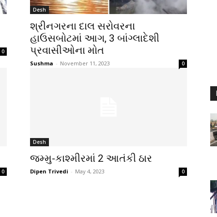
Desh
શ્રીનગરના દાલ સરોવરના
હાઉસબોટમાં આગ, 3 બાંગ્લાદેશી
પ્રવાસીઓના મોત
0
Sushma
-
November 11, 2023
0
Desh
જમ્મુ-કાશ્મીરમાં 2 આતંકી ઠાર
Dipen Trivedi
-
May 4, 2023
0
0