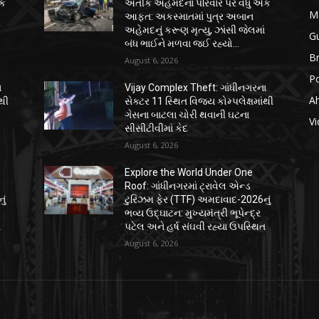
એક
અતીક અહેમદના પરિવાર પર વધુ એક
M
આફત: અકસ્માતમાં પુત્ર અબાન
ં
અહેમદનું કરૂણ મૃત્યુ, ઝાંસી જેલમાં
Gu
બંધ ભાઈને મળવા જઈ રહ્યો...
B
August 6, 2026
Po
ા
Vijay Complex Theft: ગાંધીનગરના
A
ંથી
સેક્ટર 11 સ્થિત વિજય કોમ્પલેક્ષમાંથી
ગેસના બાટલા ચોરી થવાની ઘટના
Vi
સીસીટીવીમાં કેદ
August 6, 2026
Explore the World Under One
Roof: ગાંધીનગરમાં ટ્રાવેલ એન્ડ
ું
ટુરિઝમ ફેર (TTF) અમદાવાદ-2026નું
ભવ્ય ઉદ્ઘાટન: મુખ્યમંત્રી ભૂપેન્દ્ર
ત
પટેલ અને હર્ષ સંઘવી રહ્યા ઉપસ્થિત
August 6, 2026