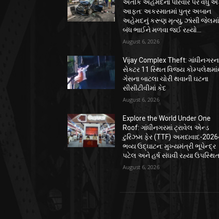
અતીક અહેમદના પરિવાર પર વધુ 
આફત: અકસ્માતમાં પુત્ર અબાન
અહેમદનું કરૂણ મૃત્યુ, ઝાંસી જેલમા
બંધ ભાઈને મળવા જઈ રહ્યો...
August 6, 2026
Vijay Complex Theft: ગાંધીનગરન
સેક્ટર 11 સ્થિત વિજય કોમ્પલેક્ષમા
ગેસના બાટલા ચોરી થવાની ઘટના
સીસીટીવીમાં કેદ
August 6, 2026
Explore the World Under One
Roof: ગાંધીનગરમાં ટ્રાવેલ એન્ડ
ટુરિઝમ ફેર (TTF) અમદાવાદ-2026ન
ભવ્ય ઉદ્ઘાટન: મુખ્યમંત્રી ભૂપેન્દ્ર
પટેલ અને હર્ષ સંઘવી રહ્યા ઉપસ્થિ
August 6, 2026