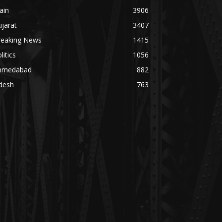
ain
3906
jarat
3407
reaking News
1415
litics
1056
hmedabad
882
desh
763