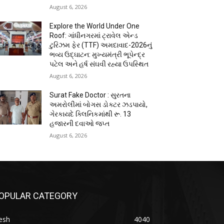
August 6, 2026
Explore the World Under One
Roof: ગાંધીનગરમાં ટ્રાવેલ એન્ડ
ટુરિઝમ ફેર (TTF) અમદાવાદ-2026નું
ભવ્ય ઉદ્ઘાટન: મુખ્યમંત્રી ભૂપેન્દ્ર
પટેલ અને હર્ષ સંઘવી રહ્યા ઉપસ્થિત
August 6, 2026
Surat Fake Doctor : સુરતના
અમરોલીમાં બોગસ ડોક્ટર ઝડપાયો,
ગેરકાયદે ક્લિનિકમાંથી રૂ. 13
હજારની દવાઓ જપ્ત
August 6, 2026
OPULAR CATEGORY
esh
4040