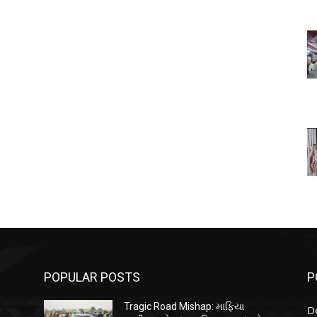
POPULAR POSTS
P
Tragic Road Mishap: માફિયા
D