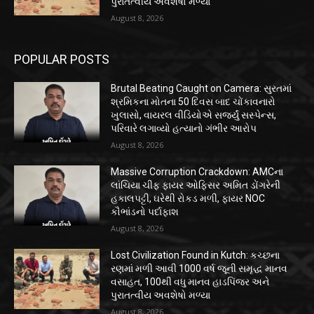
પુરાતત્વીય અવશેષો મળ્યા
August 8, 2026
POPULAR POSTS
Brutal Beating Caught on Camera: સુરતમાં
શ્રમિકના મોતના 50 દિવસ બાદ ચોંકાવનારો
ખુલાસો, વાયરલ વીડિયોએ સર્જ્યું સસ્પેન્સ,
પરિવારે લગાવ્યો હત્યાનો ગંભીર આરોપ
August 8, 2026
Massive Corruption Crackdown: AMCના
લાંચિયા ચીફ ફાયર ઓફિસર અમિત ડોંગરેની
હકાલપટ્ટી, ઘરેથી રોકડ મળી, ફાયર NOC
કૌભાંડનો પર્દાફાશ
August 8, 2026
Lost Civilization Found in Kutch: કચ્છના
રણમાં મળી આવી 1000 વર્ષ જૂની સમૃદ્ધ માનવ
વસાહત, 100થી વધુ માનવ હાડપિંજર અને
પુરાતત્વીય અવશેષો મળ્યા
August 8, 2026