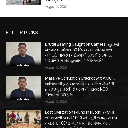
August 8, 2026
EDITOR PICKS
Brutal Beating Caught on Camera: સુરતમાં
શ્રમિકના મોતના 50 દિવસ બાદ ચોંકાવનારો
ખુલાસો, વાયરલ વીડિયોએ સર્જ્યું સસ્પેન્સ,
પરિવારે લગાવ્યો હત્યાનો ગંભીર આરોપ
August 8, 2026
Massive Corruption Crackdown: AMCના
લાંચિયા ચીફ ફાયર ઓફિસર અમિત ડોંગરેની
હકાલપટ્ટી, ઘરેથી રોકડ મળી, ફાયર NOC
કૌભાંડનો પર્દાફાશ
August 8, 2026
Lost Civilization Found in Kutch: કચ્છના
રણમાં મળી આવી 1000 વર્ષ જૂની સમૃદ્ધ માનવ
વસાહત, 100થી વધુ માનવ હાડપિંજર અને