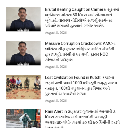
Brutal Beating Caught on Camera: સુરતમાં
શ્રમિકના મોતના 50 દિવસ બાદ ચોંકાવનારો
ખુલાસો, વાયરલ વીડિયોએ સર્જ્યું સસ્પેન્સ,
પરિવારે લગાવ્યો હત્યાનો ગંભીર આરોપ
August 8, 2026
Massive Corruption Crackdown: AMCના
લાંચિયા ચીફ ફાયર ઓફિસર અમિત ડોંગરેની
હકાલપટ્ટી, ઘરેથી રોકડ મળી, ફાયર NOC
કૌભાંડનો પર્દાફાશ
August 8, 2026
Lost Civilization Found in Kutch: કચ્છના
રણમાં મળી આવી 1000 વર્ષ જૂની સમૃદ્ધ માનવ
વસાહત, 100થી વધુ માનવ હાડપિંજર અને
પુરાતત્વીય અવશેષો મળ્યા
August 8, 2026
Rain Alert in Gujarat: ગુજરાતમાં આગામી ૩
દિવસ ગાજવીજ સાથે વરસાદની આગાહી:
અમદાવાદ-ગાંધીનગરમાં ૩૦ થી ૪૦ કિમીની ઝડપે
પવન ફૂંકાશે