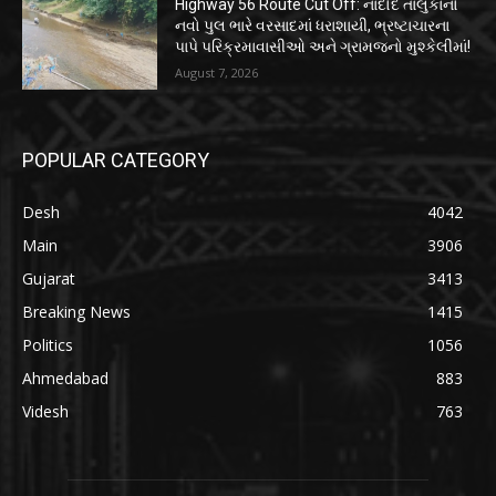
Highway 56 Route Cut Off: નાંદોદ તાલુકાનો
નવો પુલ ભારે વરસાદમાં ધરાશાયી, ભ્રષ્ટાચારના
પાપે પરિક્રમાવાસીઓ અને ગ્રામજનો મુશ્કેલીમાં!
August 7, 2026
POPULAR CATEGORY
Desh
4042
Main
3906
Gujarat
3413
Breaking News
1415
Politics
1056
Ahmedabad
883
Videsh
763