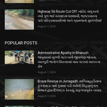
Highway 56 Route Cut Off: નાંદોદ તાલુકાનો
નવો પુલ ભારે વરસાદમાં ધરાશાયી, ભ્રષ્ટાચારના
પાપે પરિક્રમાવાસીઓ અને ગ્રામજનો મુશ્કેલીમાં!
August 7, 2026
POPULAR POSTS
Administrative Apathy in Bharuch:
જંબુસરમાં ખુલ્લી ગટર બની જીવલેણ જોખમ,
ખાનપુરી ભાગોળ વિસ્તારમાં ગાય ગટરમાં ખાબકતા
રોષ
August 7, 2026
Brave Rescue in Junagadh: માળિયાહાટીનાના
કુકસવાડા ગામે કૂવામાં પડી ગયેલી સિંહણનું વન
વિભાગ દ્વારા દિલધડક રેસ્ક્યુ, સફળતાપૂર્વક બચાવ
August 7, 2026