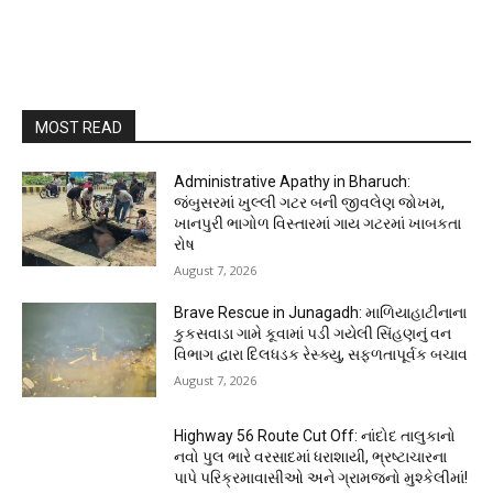
MOST READ
Administrative Apathy in Bharuch:
જંબુસરમાં ખુલ્લી ગટર બની જીવલેણ જોખમ,
ખાનપુરી ભાગોળ વિસ્તારમાં ગાય ગટરમાં ખાબકતા
રોષ
August 7, 2026
Brave Rescue in Junagadh: માળિયાહાટીનાના
કુકસવાડા ગામે કૂવામાં પડી ગયેલી સિંહણનું વન
વિભાગ દ્વારા દિલધડક રેસ્ક્યુ, સફળતાપૂર્વક બચાવ
August 7, 2026
Highway 56 Route Cut Off: નાંદોદ તાલુકાનો
નવો પુલ ભારે વરસાદમાં ધરાશાયી, ભ્રષ્ટાચારના
પાપે પરિક્રમાવાસીઓ અને ગ્રામજનો મુશ્કેલીમાં!