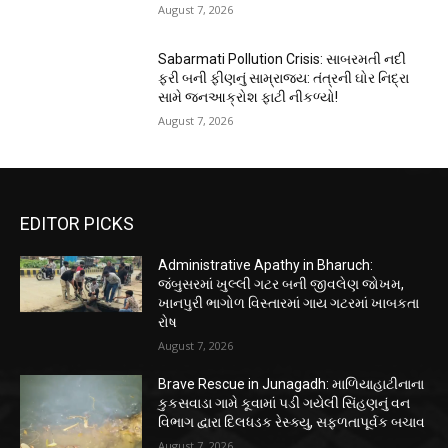
August 7, 2026
Sabarmati Pollution Crisis: સાબરમતી નદી
ફરી બની ફીણનું સામ્રાજ્ય: તંત્રની ઘોર નિદ્રા
સામે જનઆક્રોશ ફાટી નીકળ્યો!
August 7, 2026
EDITOR PICKS
Administrative Apathy in Bharuch:
જંબુસરમાં ખુલ્લી ગટર બની જીવલેણ જોખમ,
ખાનપુરી ભાગોળ વિસ્તારમાં ગાય ગટરમાં ખાબકતા
રોષ
August 7, 2026
Brave Rescue in Junagadh: માળિયાહાટીનાના
કુકસવાડા ગામે કૂવામાં પડી ગયેલી સિંહણનું વન
વિભાગ દ્વારા દિલધડક રેસ્ક્યુ, સફળતાપૂર્વક બચાવ
August 7, 2026