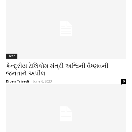
Desh
કેન્દ્રીય ટેલિકોમ મંત્રી અશ્વિની વૈષ્ણવની
જનતાને અપીલ
Dipen Trivedi
-
June 6, 2023
0