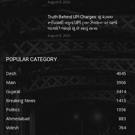
August 8, 2026
Truth Behind UPI Charges: શું ૨,૦૦૦
રૂપિયાથી વધુના UPI ટ્રાન્ઝેક્શન પર ચાર્જ
લાગશે? જાણો શું છે સાચું સત્ય
August 8, 2026
POPULAR CATEGORY
Desh
4045
Main
3906
Gujarat
3414
Breaking News
1415
Politics
1056
Ahmedabad
883
Videsh
764