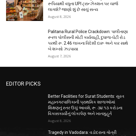
રૂપિયાથી વધુના UPI ટ્રાન્ઝેક્શન પર ચાર્જ
લાગશે? જાણો શું છે સાચું સત્ય
August 8, 2026
Palitana Rural Police Crackdown: પાલીતાણા
રૂરલ પોલીસની મોટી કાર્યવાહી, દુધાળા-ઘેટી રોડ
પરથી રૂ. 2.46 લાખના વિદેશી દારૂ અને કાર સાથે
બે શખ્સો ઝડપાયા
August 7, 2026
EDITOR PICKS
Better Facilities for Surat Students: સુરત
મહાનગરપાલિકાની પ્રાથમિક શાળાઓમાં
શિક્ષણનું સ્તર ઉંચું આવશે, રૂ. ૩૪.૧૩ કરોડના
વિકાસકાર્યોનું લોકાર્પણ અને ખાતમુહૂર્ત
August 8, 2026
Tragedy in Vadodara: વડોદરાના ગોત્રી