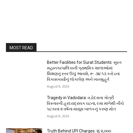
MOST READ
Better Facilities for Surat Students: સુરત
મહાનગરપાલિકાની પ્રાથમિક શાળાઓમાં
શિક્ષણનું સ્તર ઉંચું આવશે, રૂ. ૩૪.૧૩ કરોડના
વિકાસકાર્યોનું લોકાર્પણ અને ખાતમુહૂર્ત
August 8, 2026
Tragedy in Vadodara: વડોદરાના ગોત્રી
વિસ્તારની હ્રદયદ્રાવક ઘટના, ૯મા માળેથી નીચે
પટકાતા ૨ વર્ષના માસૂમ બાળકનું કરુણ મોત
August 8, 2026
Truth Behind UPI Charges: શું ૨,૦૦૦