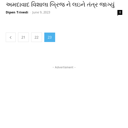
અમદાવાદ વિશાલા બ્રિજ ને લઇને તંત્ર જાગ્યું
Dipen Trivedi
-
June 9, 2023
0
21
22
23
- Advertisment -