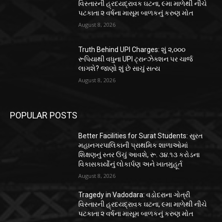
વિસ્તારની હ્રદયદ્રાવક ઘટના, ૯મા માળેથી નીચે
પટકાતા ૨ વર્ષના માસૂમ બાળકનું કરુણ મોત
August 8, 2026
Truth Behind UPI Charges: શું ૨,૦૦૦
રૂપિયાથી વધુના UPI ટ્રાન્ઝેક્શન પર ચાર્જ
લાગશે? જાણો શું છે સાચું સત્ય
August 8, 2026
POPULAR POSTS
Better Facilities for Surat Students: સુરત
મહાનગરપાલિકાની પ્રાથમિક શાળાઓમાં
શિક્ષણનું સ્તર ઉંચું આવશે, રૂ. ૩૪.૧૩ કરોડના
વિકાસકાર્યોનું લોકાર્પણ અને ખાતમુહૂર્ત
August 8, 2026
Tragedy in Vadodara: વડોદરાના ગોત્રી
વિસ્તારની હ્રદયદ્રાવક ઘટના, ૯મા માળેથી નીચે
પટકાતા ૨ વર્ષના માસૂમ બાળકનું કરુણ મોત