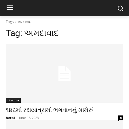
Tags
અમદાવાદ
Tag:
અમદાવાદ
Dharma
૧૪૬મી રથયાત્રામાં ભગવાનનું મામેરું
hetal
-
June 16, 2023
0