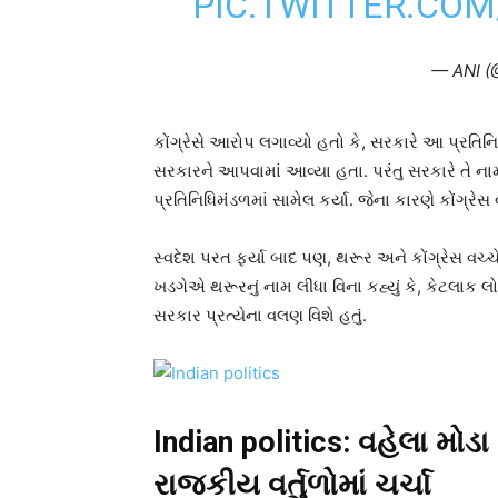
PIC.TWITTER.CO
— ANI (
કોંગ્રેસે આરોપ લગાવ્યો હતો કે, સરકારે આ પ્રતિનિધ
સરકારને આપવામાં આવ્યા હતા. પરંતુ સરકારે તે ન
પ્રતિનિધિમંડળમાં સામેલ કર્યા. જેના કારણે કોંગ્રેસ
સ્વદેશ પરત ફર્યા બાદ પણ, થરૂર અને કોંગ્રેસ વચ્ચે
ખડગેએ થરૂરનું નામ લીધા વિના કહ્યું કે, કેટલાક લ
સરકાર પ્રત્યેના વલણ વિશે હતું.
Indian politics: વહેલા મોડ
રાજકીય વર્તુળોમાં ચર્ચા