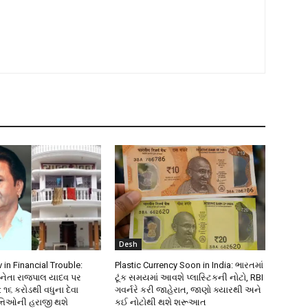
Desh
 in Financial Trouble:
Plastic Currency Soon in India: ભારતમાં
નેતા રાજપાલ યાદવ પર
ટૂંક સમયમાં આવશે પ્લાસ્ટિકની નોટો, RBI
 ૧૬ કરોડથી વધુના દેવા
ગવર્નરે કરી જાહેરાત, જાણો ક્યારથી અને
ત્તિઓની હરાજી થશે
કઈ નોટોથી થશે શરૂઆત