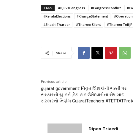
TAGS
#BJPvsCongress
#CongressConflict
#Co
#KeralaElections
#KhargeStatement
#Operation
#ShashiTharoor
#TharoorSilent
#TharoorToBJP
Share
Previous article
gujarat government: નિવૃત્ત શિક્ષકોની ભરતી પર
સરકારનો યુ-ટર્ન ,ટેટ-ટાટ ઉમેદવારોના રોષ બાદ
સરકારનો નિર્ણય GujaratTeachers #TETTATProt
Dipen Trivedi