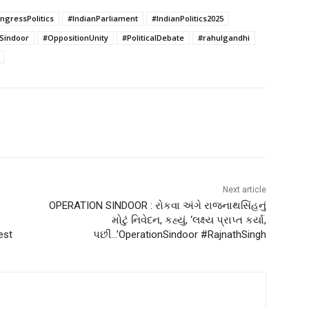
ngressPolitics
#IndianParliament
#IndianPolitics2025
Sindoor
#OppositionUnity
#PoliticalDebate
#rahulgandhi
Next article
OPERATION SINDOOR : રોકવા અંગે રાજનાથસિંહનું
મોટું નિવેદન, કહ્યું, ‘લક્ષ્ય પ્રાપ્ત કર્યા,
est
પછી…’OperationSindoor #RajnathSingh