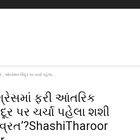
દ , ઓપરેશન સિંદૂર પર ચર્ચા પહેલા...
ંગ્રેસમાં ફરી આંતરિક
દૂર પર ચર્ચા પહેલા શશી
ૌન વ્રત’?ShashiTharoor