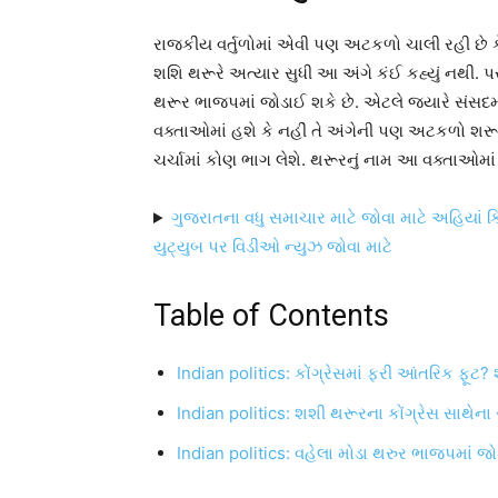
રાજકીય વર્તુળોમાં એવી પણ અટકળો ચાલી રહી છે ક
શશિ થરૂરે અત્યાર સુધી આ અંગે કંઈ કહ્યું નથી. પ
થરૂર ભાજપમાં જોડાઈ શકે છે. એટલે જ્યારે સંસદમાં 
વક્તાઓમાં હશે કે નહીં તે અંગેની પણ અટકળો શરૂ થઈ 
ચર્ચામાં કોણ ભાગ લેશે. થરૂરનું નામ આ વક્તાઓમા
ગુજરાતના વધુ સમાચાર માટે જોવા માટે અહિયાં ક
યુટ્યુબ પર વિડીઓ ન્યુઝ જોવા માટે
Table of Contents
Indian politics: કોંગ્રેસમાં ફરી આંતરિક ફૂટ? શ
Indian politics: શશી થરૂરના કોંગ્રેસ સાથેના 
Indian politics: વહેલા મોડા થરુર ભાજપમાં જોડ