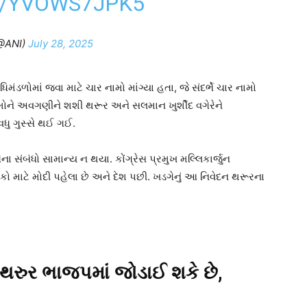
M/YVOWS7JPK5
@ANI)
July 28, 2025
િમંડળોમાં જવા માટે ચાર નામો માંગ્યા હતા, જે સંદર્ભે ચાર નામો
ામોને અવગણીને શશી થરૂર અને સલમાન ખુર્શીદ વગેરેને
 વધુ ગુસ્સે થઈ ગઈ.
ના સંબંધો સામાન્ય ન થયા. કોંગ્રેસ પ્રમુખ મલ્લિકાર્જુન
ોકો માટે મોદી પહેલા છે અને દેશ પછી. ખડગેનું આ નિવેદન થરૂરના
ા થરુર ભાજપમાં જોડાઈ શકે છે,