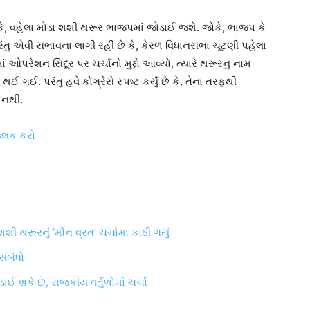
ે, વહેલા મોડા શશી થરૂર ભાજપમાં જોડાઈ જશે. જોકે, ભાજપ કે
રંતુ એવી સંભાવના લાગી રહી છે કે, કેરળ વિધાનસભા ચૂંટણી પહેલા
ઓપરેશન સિંદૂર પર ચર્ચાનો મુદ્દો આવ્યો, ત્યારે થરૂરનું નામ
ગઈ. પરંતુ હવે કોંગ્રેસે સ્પષ્ટ કર્યું છે કે, તેના તરફથી
ં નથી.
્લિક કરો
શી થરૂરનું ‘મૌન વ્રત’ ચર્ચામાં કાઠી ગયું
સંબંધો
ાઈ શકે છે, રાજકીય વર્તુળોમાં ચર્ચા