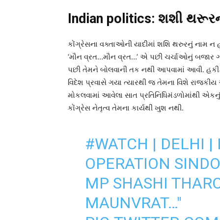
Indian politics: શશી થરૂરના
કોંગ્રેસના વક્તાઓની યાદીમાં શશિ થરુરનું નામ ન હો
‘મૌન વ્રત…મૌન વ્રત…’ એ પછી ચર્ચાઓનું બજાર ગરમ છ
પછી તેમને બોલવાની તક નથી આપવામાં આવી. હકીકતમ
વિદેશ પ્રવાસે ગયા ત્યારથી જ તેમના વિશે રાજકીય 
મોકલવામાં આવેલા સાત પ્રતિનિધિમંડળોમાંથી એકનું ન
કોંગ્રેસ નેતૃત્વ તેમના કાર્યથી ખુશ નથી.
#WATCH
| DELHI 
OPERATION SINDO
MP SHASHI THARO
MAUNVRAT…"