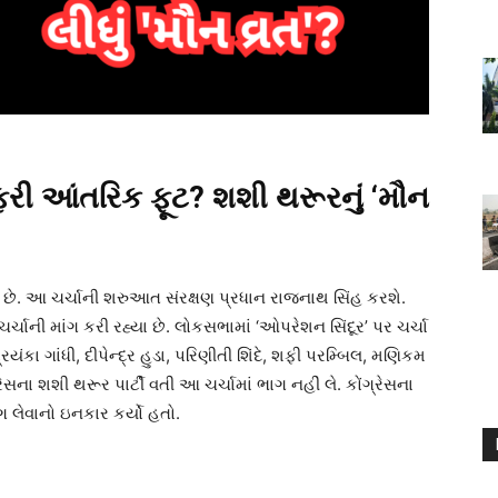
ં ફરી આંતરિક ફૂટ? શશી થરૂરનું ‘મૌન
 છે. આ ચર્ચાની શરુઆત સંરક્ષણ પ્રધાન રાજનાથ સિંહ કરશે.
ર્ચાની માંગ કરી રહ્યા છે. લોકસભામાં ‘ઓપરેશન સિંદૂર’ પર ચર્ચા
િયંકા ગાંધી, દીપેન્દ્ર હુડા, પરિણીતી શિંદે, શફી પરમ્બિલ, મણિકમ
ેસના શશી થરૂર પાર્ટી વતી આ ચર્ચામાં ભાગ નહીં લે. કોંગ્રેસના
ભાગ લેવાનો ઇનકાર કર્યો હતો.