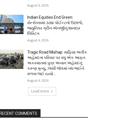
August 6, 2026
Indian Equities End Green:
સેન્સેક્સમાં ૩૭૪ પોઈન્ટનો ઉછાળો,
જ્યુનિપર ગ્રીન એનર્જીનું શાનદાર
લિસ્ટિંગ
August 6, 2026
Tragic Road Mishap: માફિયા અતીક
અહેમદના પરિવાર પર વધુ એક આફત:
અકસ્માતમાં પુત્ર અબાન અહેમદનું
કરૂણ મૃત્યુ, ઝાંસી જેલમાં બંધ ભાઈને
મળવા જઈ રહ્યો...
August 6, 2026
Load more
RECENT COMMENTS