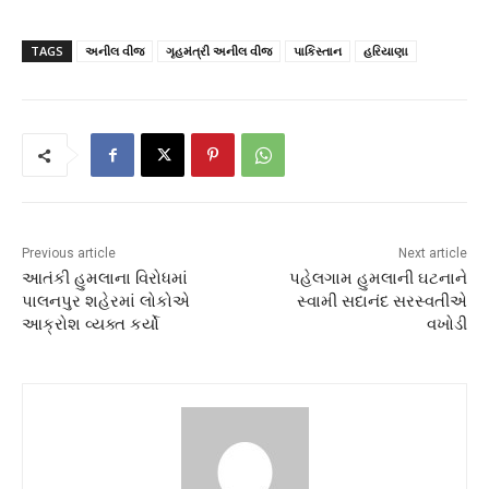
TAGS
અનીલ વીજ
ગૃહમંત્રી અનીલ વીજ
પાકિસ્તાન
હરિયાણા
Previous article
Next article
આતંકી હુમલાના વિરોધમાં
પહેલગામ હુમલાની ઘટનાને
પાલનપુર શહેરમાં લોકોએ
સ્વામી સદાનંદ સરસ્વતીએ
આક્રોશ વ્યક્ત કર્યો
વખોડી