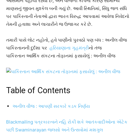
આસમાને પહોંચી રહ્યા છે, અને વીજળી કાપના કારણે સામાન્ય
માણસનું જીવન મુશ્કેલ બની ગયું છે. આવી સ્થિતિમાં, સિંધુ જળ સંધિ
પર પાકિસ્તાની નેતાઓ દ્વારા ભારત વિરુદ્ધ આપવામાં આવેલા નિવેદનો
તેમની હતાશા અને લાચારીને જ ઉજાગર કરે છે.
તમારી પાસે લોટ નહોતો, હવે પાણીનો પુરવઠો પણ બંધ : અનીલ વીજ
પાકિસ્તાનની દુર્દશા પર
હરિયાણાના ગૃહમંત્રી
નો તંજ
પાકિસ્તાન આર્થિક સંકટના તોફાનમાં ફસાયેલું : અનીલ વીજ
Table of Contents
અનીલ વીજ : આપણી સરકારે કડક નિર્ણય
Blackmailing પત્રકારત્વને નહિ રોકી શકે આતંકવાદીઓના એટેક
પછી Swaminarayan જલસો અને ઉત્સવોમાં મશગુલ