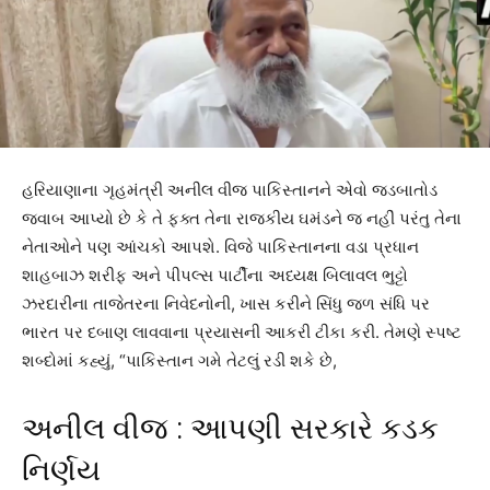
હરિયાણાના ગૃહમંત્રી અનીલ વીજ પાકિસ્તાનને એવો જડબાતોડ
જવાબ આપ્યો છે કે તે ફક્ત તેના રાજકીય ઘમંડને જ નહીં પરંતુ તેના
નેતાઓને પણ આંચકો આપશે. વિજે પાકિસ્તાનના વડા પ્રધાન
શાહબાઝ શરીફ અને પીપલ્સ પાર્ટીના અધ્યક્ષ બિલાવલ ભુટ્ટો
ઝરદારીના તાજેતરના નિવેદનોની, ખાસ કરીને સિંધુ જળ સંધિ પર
ભારત પર દબાણ લાવવાના પ્રયાસની આકરી ટીકા કરી. તેમણે સ્પષ્ટ
શબ્દોમાં કહ્યું, “પાકિસ્તાન ગમે તેટલું રડી શકે છે,
અનીલ વીજ : આપણી સરકારે કડક
નિર્ણય