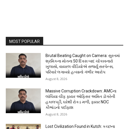
MOST POPULAR
Brutal Beating Caught on Camera: સુરતમાં
શ્રમિકના મોતના 50 દિવસ બાદ ચોંકાવનારો
ખુલાસો, વાયરલ વીડિયોએ સર્જ્યું સસ્પેન્સ,
પરિવારે લગાવ્યો હત્યાનો ગંભીર આરોપ
August 8, 2026
Massive Corruption Crackdown: AMCના
લાંચિયા ચીફ ફાયર ઓફિસર અમિત ડોંગરેની
હકાલપટ્ટી, ઘરેથી રોકડ મળી, ફાયર NOC
કૌભાંડનો પર્દાફાશ
August 8, 2026
Lost Civilization Found in Kutch: કચ્છના