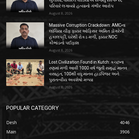
ખુલાસો, વાયરલ વીડિયોએ સર્જ્યું સસ્પેન્સ,
પરિવારે લગાવ્યો હત્યાનો ગંભીર આરોપ
August 8, 2026
Massive Corruption Crackdown: AMCના
લાંચિયા ચીફ ફાયર ઓફિસર અમિત ડોંગરેની
હકાલપટ્ટી, ઘરેથી રોકડ મળી, ફાયર NOC
કૌભાંડનો પર્દાફાશ
August 8, 2026
Lost Civilization Found in Kutch: કચ્છના
રણમાં મળી આવી 1000 વર્ષ જૂની સમૃદ્ધ માનવ
વસાહત, 100થી વધુ માનવ હાડપિંજર અને
પુરાતત્વીય અવશેષો મળ્યા
August 8, 2026
POPULAR CATEGORY
Desh
4046
Main
3906