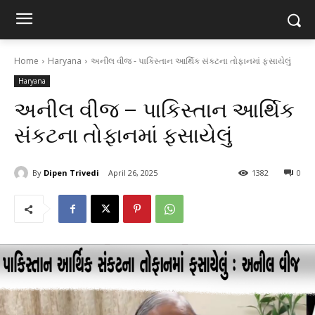
Home
Haryana
અનીલ વીજ - પાકિસ્તાન આર્થિક સંકટના તોફાનમાં ફસાયેલું
Haryana
અનીલ વીજ – પાકિસ્તાન આર્થિક
સંકટના તોફાનમાં ફસાયેલું
By
Dipen Trivedi
April 26, 2025
1382
0