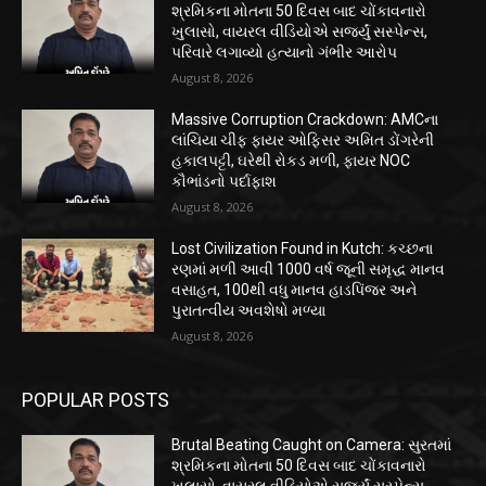
શ્રમિકના મોતના 50 દિવસ બાદ ચોંકાવનારો
ખુલાસો, વાયરલ વીડિયોએ સર્જ્યું સસ્પેન્સ,
પરિવારે લગાવ્યો હત્યાનો ગંભીર આરોપ
August 8, 2026
Massive Corruption Crackdown: AMCના
લાંચિયા ચીફ ફાયર ઓફિસર અમિત ડોંગરેની
હકાલપટ્ટી, ઘરેથી રોકડ મળી, ફાયર NOC
કૌભાંડનો પર્દાફાશ
August 8, 2026
Lost Civilization Found in Kutch: કચ્છના
રણમાં મળી આવી 1000 વર્ષ જૂની સમૃદ્ધ માનવ
વસાહત, 100થી વધુ માનવ હાડપિંજર અને
પુરાતત્વીય અવશેષો મળ્યા
August 8, 2026
POPULAR POSTS
Brutal Beating Caught on Camera: સુરતમાં
શ્રમિકના મોતના 50 દિવસ બાદ ચોંકાવનારો