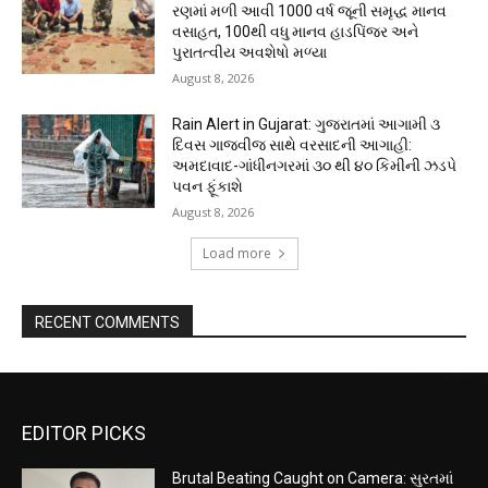
રણમાં મળી આવી 1000 વર્ષ જૂની સમૃદ્ધ માનવ
વસાહત, 100થી વધુ માનવ હાડપિંજર અને
પુરાતત્વીય અવશેષો મળ્યા
August 8, 2026
Rain Alert in Gujarat: ગુજરાતમાં આગામી ૩
દિવસ ગાજવીજ સાથે વરસાદની આગાહી:
અમદાવાદ-ગાંધીનગરમાં ૩૦ થી ૪૦ કિમીની ઝડપે
પવન ફૂંકાશે
August 8, 2026
Load more
RECENT COMMENTS
EDITOR PICKS
Brutal Beating Caught on Camera: સુરતમાં