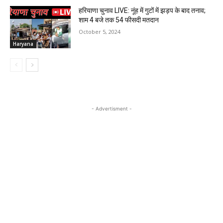
हरियाणा चुनाव LIVE: नूंह में गुटों में झड़प के बाद तनाव;
शाम 4 बजे तक 54 फीसदी मतदान
October 5, 2024
Haryana
- Advertisment -