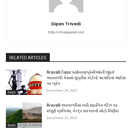
Dipen Trivedi
http://vrlivegujarat.com
RELATED ARTICLES
Aravalli Case:પર્યાવરણપ્રેમીઓની જીત!
અરવલ્લી કેસમાં સુપ્રીમ કોર્ટનો અગાઉના આદેશ
પર બ્રેક
December 29, 2025
Desh
Aravalli:અરવલ્લીમાં નવી માઇનિંગ લીઝ પર
સંપૂર્ણ પ્રતિબંધ, કેન્દ્ર સરકારનો મોટો નિર્ણય
December 25, 2025
Desh