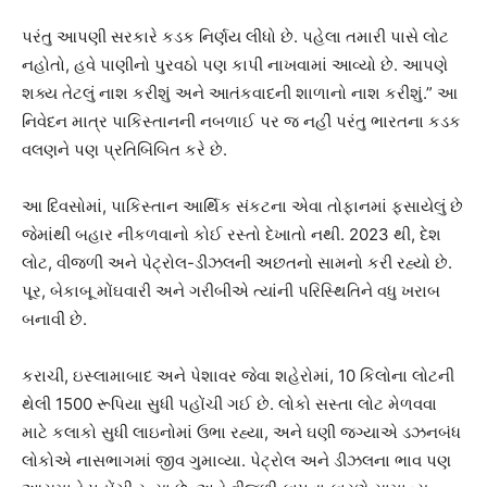
પરંતુ આપણી સરકારે કડક નિર્ણય લીધો છે. પહેલા તમારી પાસે લોટ
નહોતો, હવે પાણીનો પુરવઠો પણ કાપી નાખવામાં આવ્યો છે. આપણે
શક્ય તેટલું નાશ કરીશું અને આતંકવાદની શાળાનો નાશ કરીશું.” આ
નિવેદન માત્ર પાકિસ્તાનની નબળાઈ પર જ નહીં પરંતુ ભારતના કડક
વલણને પણ પ્રતિબિંબિત કરે છે.
આ દિવસોમાં, પાકિસ્તાન આર્થિક સંકટના એવા તોફાનમાં ફસાયેલું છે
જેમાંથી બહાર નીકળવાનો કોઈ રસ્તો દેખાતો નથી. 2023 થી, દેશ
લોટ, વીજળી અને પેટ્રોલ-ડીઝલની અછતનો સામનો કરી રહ્યો છે.
પૂર, બેકાબૂ મોંઘવારી અને ગરીબીએ ત્યાંની પરિસ્થિતિને વધુ ખરાબ
બનાવી છે.
કરાચી, ઇસ્લામાબાદ અને પેશાવર જેવા શહેરોમાં, 10 કિલોના લોટની
થેલી 1500 રૂપિયા સુધી પહોંચી ગઈ છે. લોકો સસ્તા લોટ મેળવવા
માટે કલાકો સુધી લાઇનોમાં ઉભા રહ્યા, અને ઘણી જગ્યાએ ડઝનબંધ
લોકોએ નાસભાગમાં જીવ ગુમાવ્યા. પેટ્રોલ અને ડીઝલના ભાવ પણ