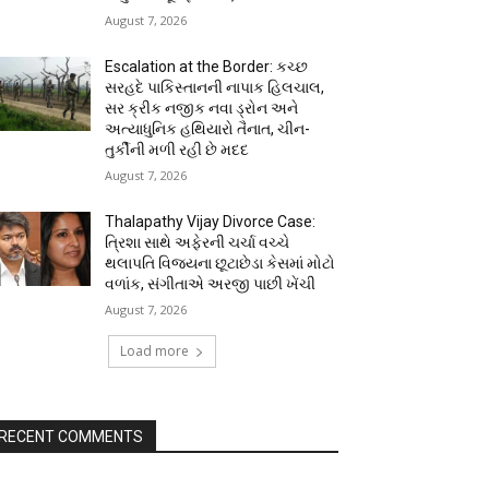
August 7, 2026
Escalation at the Border: કચ્છ
સરહદે પાકિસ્તાનની નાપાક હિલચાલ,
સર ક્રીક નજીક નવા ડ્રોન અને
અત્યાધુનિક હથિયારો તૈનાત, ચીન-
તુર્કીની મળી રહી છે મદદ
August 7, 2026
Thalapathy Vijay Divorce Case:
ત્રિશા સાથે અફેરની ચર્ચા વચ્ચે
થલાપતિ વિજયના છૂટાછેડા કેસમાં મોટો
વળાંક, સંગીતાએ અરજી પાછી ખેંચી
August 7, 2026
Load more
RECENT COMMENTS