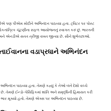
સકીએ પણ પીએમ મોદીને અભિનંદન પાઠવ્યા હતા. ટ્વિટર પર પોસ્ટ
ટી લોકતાંત્રિક ચૂંટણીના સફળ આયોજનનું સ્વાગત કરું છું. ભારતની
પ અને એનડીએ સતત ત્રીજી વખત જીત્યા છે. સૌને શુભેચ્છાઓ.
 તાઈવાનના વડાપ્રધાને અભિનંદન
િનંદન પાઠવ્યા હતા. તેમણે કહ્યું કે તેઓ બંને દેશો વચ્ચે
છે. તેમણે ઈન્ડો-પેસિફિકમાં શાંતિ અને સમૃદ્ધિની હિમાયત કરી
ભાર મૂક્યો હતો. તેમણે એક્સ પર અભિનંદન પાઠવ્યા છે.