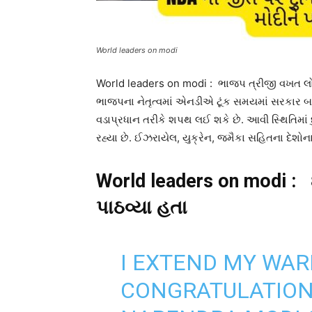
World leaders on modi
World leaders on modi : ભાજપ ત્રીજી વખત લોકસ
ભાજપના નેતૃત્વમાં એનડીએ ટૂંક સમયમાં સરકાર બન
વડાપ્રધાન તરીકે શપથ લઈ શકે છે. આવી સ્થિતિમાં
રહ્યા છે. ઈઝરાયેલ, યુક્રેન, જમૈકા સહિતના દેશ
World leaders on modi :
પાઠવ્યા હતા
I EXTEND MY WA
CONGRATULATIONS