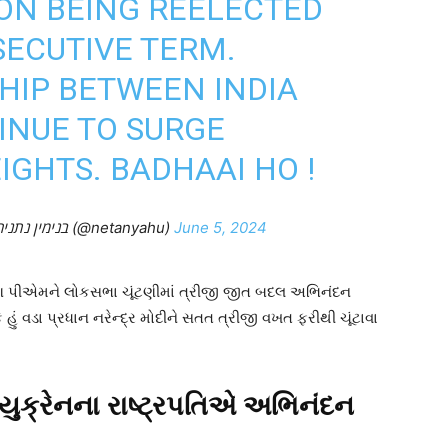
ON BEING REELECTED
SECUTIVE TERM.
HIP BETWEEN INDIA
INUE TO SURGE
GHTS. BADHAAI HO !
— Benjamin Netanyahu – בנימין נתניהו (@netanyahu)
June 5, 2024
ણ પીએમને લોકસભા ચૂંટણીમાં ત્રીજી જીત બદલ અભિનંદન
ે હું વડા પ્રધાન નરેન્દ્ર મોદીને સતત ત્રીજી વખત ફરીથી ચૂંટાવા
યુક્રેનના રાષ્ટ્રપતિએ અભિનંદન