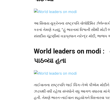
આ સિવાય યુક્રેનના રાષ્ટ્રપતિ વોલોદિમિર ઝેલેન્
કરતાં તેમણે કહ્યું, “હું ભારતમાં વિશ્વની સૌથી મો
સંસદીય ચૂંટણીમાં વડાપ્રધાન નરેન્દ્ર મોદી, ભાજ
World leaders on modi :
પાઠવ્યા હતા
તાઈવાનના રાષ્ટ્રપતિ લાઈ ચિંગ-તેએ પીએમ મોદીને અભ
ઝડપથી વધી રહેલા સંબંધોને વધુ આગળ વધારવા માંગે 
હતી. તેમણે ભારત-તાઈવાન સહયોગને વિસ્તારવા પર 