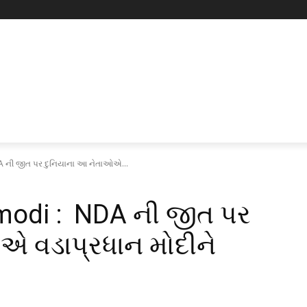
 ની જીત પર દુનિયાના આ નેતાઓએ...
 modi : NDA ની જીત પર
એ વડાપ્રધાન મોદીને