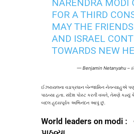
NARENDRA MODI 
FOR A THIRD CON
MAY THE FRIENDS
AND ISRAEL CONT
TOWARDS NEW HEI
ઈઝરાયલના વડાપ્રધાન બેન્જામિન નેતન્યાહુએ પ
પાઠવ્યા હતા. સંદેશ પોસ્ટ કરતી વખતે, તેમણે કહ્યું ક
બદલ હૃદયપૂર્વક અભિનંદન આપું છું.
World leaders on modi : 
પાઠવ્યા