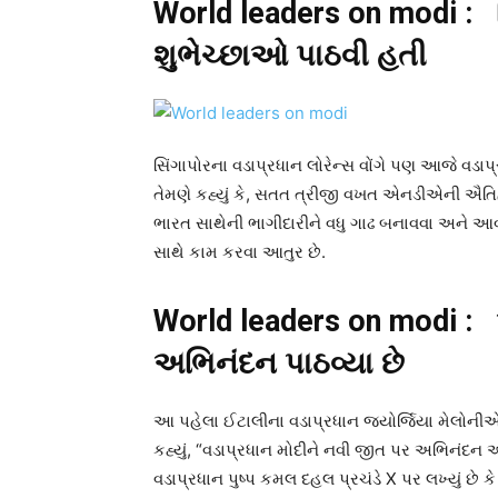
World leaders on modi 
શુભેચ્છાઓ પાઠવી હતી
સિંગાપોરના વડાપ્રધાન લોરેન્સ વોંગે પણ આજે વડાપ
તેમણે કહ્યું કે, સતત ત્રીજી વખત એનડીએની ઐતિહાસ
ભારત સાથેની ભાગીદારીને વધુ ગાઢ બનાવવા અને આવતા
સાથે કામ કરવા આતુર છે.
World leaders on modi 
અભિનંદન પાઠવ્યા છે
આ પહેલા ઈટાલીના વડાપ્રધાન જ્યોર્જિયા મેલોનીએ
કહ્યું, “વડાપ્રધાન મોદીને નવી જીત પર અભિનંદન અન
વડાપ્રધાન પુષ્પ કમલ દહલ પ્રચંડે X પર લખ્યું 