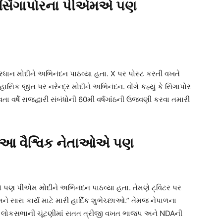
: સિંગાપોરના પીએમએ પણ
્રધાન મોદીને અભિનંદન પાઠવ્યા હતા. X પર પોસ્ટ કરતી વખતે
િક જીત પર નરેન્દ્ર મોદીને અભિનંદન. વોંગે કહ્યું કે સિંગાપોર
 વર્ષે રાજદ્વારી સંબંધોની 60મી વર્ષગાંઠની ઉજવણી કરવા તમારી
: આ વૈશ્વિક નેતાઓએ પણ
 પણ પીએમ મોદીને અભિનંદન પાઠવ્યા હતા. તેમણે ટ્વિટર પર
ે સારા કાર્ય માટે મારી હાર્દિક શુભેચ્છાઓ.” તેમજ નેપાળના
છે કે લોકસભાની ચૂંટણીમાં સતત ત્રીજી વખત ભાજપ અને NDAની