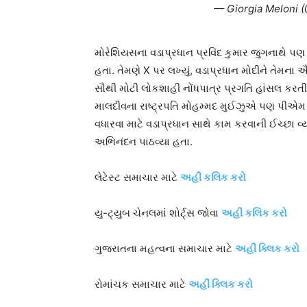
— Giorgia Meloni 
મોરેશિયસના વડાપ્રધાન પ્રવિંદ કુમાર જુગનાથે 
હતા. તેમણે X પર લખ્યું, વડાપ્રધાન મોદીને તેમના 
સૌથી મોટી લોકશાહી નોંધપાત્ર પ્રગતિ હાંસલ કરતી 
માલદીવના રાષ્ટ્રપતિ મોહમ્મદ મુઈઝુએ પણ પીએમ મ
વધારવા માટે વડાપ્રધાન સાથે કામ કરવાની ઈચ્છા વ્
અભિનંદન પાઠવ્યા હતા.
લેટેસ્ટ સમાચાર માટે
અહી કલિક કરો
યુ-ટ્યુબ ચેનલમાં શોર્ટ્સ જોવા
અહીં કલિક કરો
ગુજરાતના મહત્વના સમાચાર માટે
અહીં ક્લિક કરો
રોમાંચક સમાચાર માટે
અહીં ક્લિક કરો