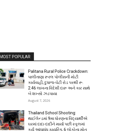
MOST POPULAR
Palitana Rural Police Crackdown:
પાલીતાણા રૂરલ પોલીસની મોટી
કાર્યવાહી, દુધાળા-ઘેટી રોડ પરથી રૂ.
2.46 લાખના વિદેશી દારૂ અને કાર સાથે
બે શખ્સો ઝડપાયા
August 7, 2026
Thailand School Shooting:
થાઈલેન્ડમાં 9મા ધોરણના વિદ્યાર્થીએ
ઘરમાં દાદા-દાદીને માર્યા પછી સ્કૂલમાં
કર્યું આંધાધૂંધ ફાયરિંગ, 6 લોકોના મોત