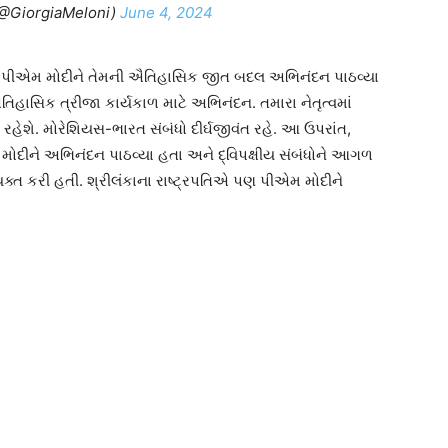
(@GiorgiaMeloni)
June 4, 2024
પણ પીએમ મોદીને તેમની ઐતિહાસિક જીત બદલ અભિનંદન પાઠવ્યા
ઐતિહાસિક ત્રીજા કાર્યકાળ માટે અભિનંદન. તમારા નેતૃત્વમાં
રહેશે. મોરેશિયસ-ભારત સંબંધો દીર્ઘજીવંત રહે. આ ઉપરાંત,
ોદીને અભિનંદન પાઠવ્યા હતા અને દ્વિપક્ષીય સંબંધોને આગળ
યક્ત કરી હતી. શ્રીલંકાના રાષ્ટ્રપતિએ પણ પીએમ મોદીને