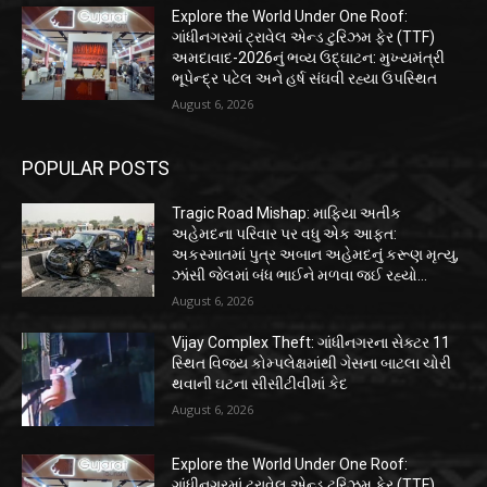
Explore the World Under One Roof:
ગાંધીનગરમાં ટ્રાવેલ એન્ડ ટુરિઝમ ફેર (TTF)
અમદાવાદ-2026નું ભવ્ય ઉદ્ઘાટન: મુખ્યમંત્રી
ભૂપેન્દ્ર પટેલ અને હર્ષ સંઘવી રહ્યા ઉપસ્થિત
August 6, 2026
POPULAR POSTS
Tragic Road Mishap: માફિયા અતીક
અહેમદના પરિવાર પર વધુ એક આફત:
અકસ્માતમાં પુત્ર અબાન અહેમદનું કરૂણ મૃત્યુ,
ઝાંસી જેલમાં બંધ ભાઈને મળવા જઈ રહ્યો...
August 6, 2026
Vijay Complex Theft: ગાંધીનગરના સેક્ટર 11
સ્થિત વિજય કોમ્પલેક્ષમાંથી ગેસના બાટલા ચોરી
થવાની ઘટના સીસીટીવીમાં કેદ
August 6, 2026
Explore the World Under One Roof:
ગાંધીનગરમાં ટ્રાવેલ એન્ડ ટુરિઝમ ફેર (TTF)