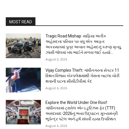
MOST READ
Tragic Road Mishap: માફિયા અતીક
અહેમદના પરિવાર પર વધુ એક આફત:
અકસ્માતમાં પુત્ર અબાન અહેમદનું કરૂણ મૃત્યુ,
ઝાંસી જેલમાં બંધ ભાઈને મળવા જઈ રહ્યો...
August 6, 2026
Vijay Complex Theft: ગાંધીનગરના સેક્ટર 11
સ્થિત વિજય કોમ્પલેક્ષમાંથી ગેસના બાટલા ચોરી
થવાની ઘટના સીસીટીવીમાં કેદ
August 6, 2026
Explore the World Under One Roof:
ગાંધીનગરમાં ટ્રાવેલ એન્ડ ટુરિઝમ ફેર (TTF)
અમદાવાદ-2026નું ભવ્ય ઉદ્ઘાટન: મુખ્યમંત્રી
ભૂપેન્દ્ર પટેલ અને હર્ષ સંઘવી રહ્યા ઉપસ્થિત
August 6, 2026