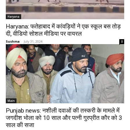
Haryana
Haryana: फतेहाबाद में कांवड़ियों ने एक स्कूल बस तोड़
दी, वीडियो सोशल मीडिया पर वायरल
Sushma
-
July 31, 2024
0
Main
Punjab news: नशीली दवाओं की तस्करी के मामले में
जगदीश भोला को 10 साल और पत्नी गुरप्रीत कौर को 3
साल की सजा