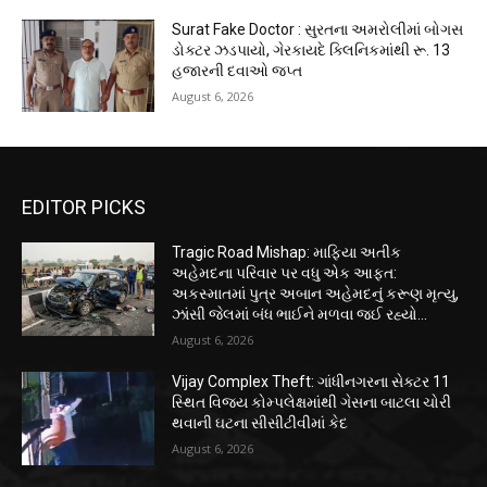
Surat Fake Doctor : સુરતના અમરોલીમાં બોગસ
ડોક્ટર ઝડપાયો, ગેરકાયદે ક્લિનિકમાંથી રૂ. 13
હજારની દવાઓ જપ્ત
August 6, 2026
EDITOR PICKS
Tragic Road Mishap: માફિયા અતીક
અહેમદના પરિવાર પર વધુ એક આફત:
અકસ્માતમાં પુત્ર અબાન અહેમદનું કરૂણ મૃત્યુ,
ઝાંસી જેલમાં બંધ ભાઈને મળવા જઈ રહ્યો...
August 6, 2026
Vijay Complex Theft: ગાંધીનગરના સેક્ટર 11
સ્થિત વિજય કોમ્પલેક્ષમાંથી ગેસના બાટલા ચોરી
થવાની ઘટના સીસીટીવીમાં કેદ
August 6, 2026