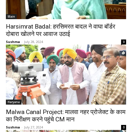
Main
Harsimrat Badal: हरसिमरत बादल ने वाघा बॉर्डर
दोबारा खोलने पर आवाज उठाई
Sushma
-
July 28, 2024
0
Haryana
Malwa Canal Project: मालवा नहर प्रोजेक्ट के काम
का निरीक्षण करने पहुंचे CM मान
Sushma
-
July 27, 2024
0