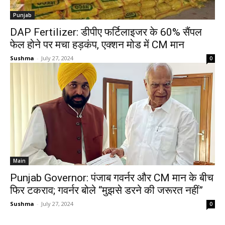
Punjab
DAP Fertilizer: डीपीए फर्टिलाइजर के 60% सैंपल
फेल होने पर मचा हड़कंप, एक्शन मोड में CM मान
Sushma
-
July 27, 2024
0
Main
Punjab Governor: पंजाब गवर्नर और CM मान के बीच
फिर टकराव; गवर्नर बोले “मुझसे डरने की जरूरत नहीं”
Sushma
-
July 27, 2024
0