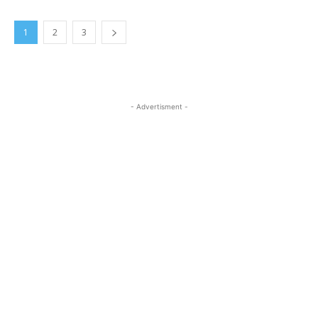
1
2
3
- Advertisment -