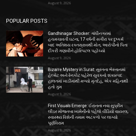
August 9, 2026
POPULAR POSTS
Gandhinagar Shocker: ગાંધીનગરમાં
હચમચાવતી ઘટના, 17 વર્ષની સગીરા પર દુષ્કર્મ
બાદ અતિશય રક્તસ્રાવથી મોત, આરોપીનો પિતા
દીકરી ગણાવીને હોસ્પિટલ પહોંચ્યો
August 9, 2026
Bizarre Mystery in Surat: સુરતના ભેસ્તાનમાં
હેલ્મેટ અને રેનકોટ પહેરેલ યુવકનો શંકાસ્પદ
હાલતમાં ખાડીમાંથી મળ્યો મૃતદેહ, એક મહિનાથી
હતો ગુમ
August 9, 2026
First Visuals Emerge: ઈરાનના નવા સુપ્રીમ
લીડર મોજતબા ખામેનીનો પહેલો વીડિયો વાયરલ,
સ્વાસ્થ્ય વિશેની તમામ અટકળો પર લાગ્યો
પૂર્ણવિરામ
August 9, 2026