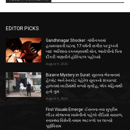
EDITOR PICKS
Gandhinagar Shocker: ગાંધીનગરમાં
હચમચાવતી ઘટના, 17 વર્ષની સગીરા પર દુષ્કર્મ
બાદ અતિશય રક્તસ્રાવથી મોત, આરોપીનો પિતા
દીકરી ગણાવીને હોસ્પિટલ પહોંચ્યો
August 9, 2026
Bizarre Mystery in Surat: સુરતના ભેસ્તાનમાં
હેલ્મેટ અને રેનકોટ પહેરેલ યુવકનો શંકાસ્પદ
હાલતમાં ખાડીમાંથી મળ્યો મૃતદેહ, એક મહિનાથી
હતો ગુમ
August 9, 2026
First Visuals Emerge: ઈરાનના નવા સુપ્રીમ
લીડર મોજતબા ખામેનીનો પહેલો વીડિયો વાયરલ,
સ્વાસ્થ્ય વિશેની તમામ અટકળો પર લાગ્યો
પૂર્ણવિરામ