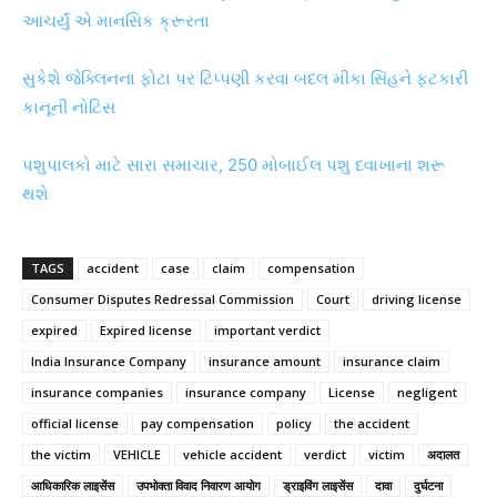
આચર્યું એ માનસિક ક્રૂરતા
સુકેશે જેક્લિનના ફોટા પર ટિપ્પણી કરવા બદલ મીકા સિંહને ફટકારી
કાનૂની નોટિસ
પશુપાલકો માટે સારા સમાચાર, 250 મોબાઈલ પશુ દવાખાના શરૂ
થશે
TAGS
accident
case
claim
compensation
Consumer Disputes Redressal Commission
Court
driving license
expired
Expired license
important verdict
India Insurance Company
insurance amount
insurance claim
insurance companies
insurance company
License
negligent
official license
pay compensation
policy
the accident
the victim
VEHICLE
vehicle accident
verdict
victim
अदालत
आधिकारिक लाइसेंस
उपभोक्ता विवाद निवारण आयोग
ड्राइविंग लाइसेंस
दावा
दुर्घटना