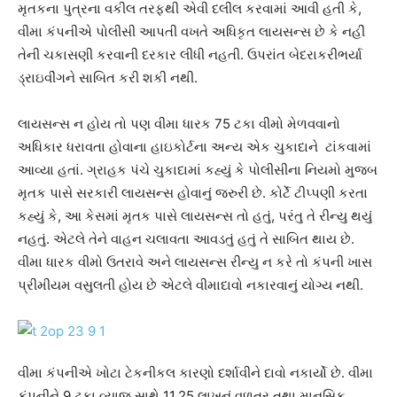
મૃતકના પુત્રના વકીલ તરફથી એવી દલીલ કરવામાં આવી હતી કે,
વીમા કંપનીએ પોલીસી આપતી વખતે અધિકૃત લાયસન્સ છે કે નહીં
તેની ચકાસણી કરવાની દરકાર લીધી નહતી. ઉપરાંત બેદરાકરીભર્યા
ડ્રાઇવીંગને સાબિત કરી શકી નથી.
લાયસન્સ ન હોય તો પણ વીમા ધારક 75 ટકા વીમો મેળવવાનો
અધિકાર ધરાવતા હોવાના હાઇકોર્ટના અન્ય એક ચુકાદાને ટાંકવામાં
આવ્યા હતાં. ગ્રાહક પંચે ચુકાદામાં કહ્યું કે પોલીસીના નિયમો મુજબ
મૃતક પાસે સરકારી લાયસન્સ હોવાનું જરુરી છે. કોર્ટે ટીપ્પણી કરતા
કહ્યું કે, આ કેસમાં મૃતક પાસે લાયસન્સ તો હતું, પરંતુ તે રીન્યુ થયું
નહતું. એટલે તેને વાહન ચલાવતા આવડતું હતું તે સાબિત થાય છે.
વીમા ધારક વીમો ઉતરાવે અને લાયસન્સ રીન્યુ ન કરે તો કંપની ખાસ
પ્રીમીયમ વસુલતી હોય છે એટલે વીમાદાવો નકારવાનું યોગ્ય નથી.
વીમા કંપનીએ ખોટા ટેકનીકલ કારણો દર્શાવીને દાવો નકાર્યો છે. વીમા
કંપનીને 9 ટકા વ્યાજ સાથે 11.25 લાખનું વળતર તથા માનસિક