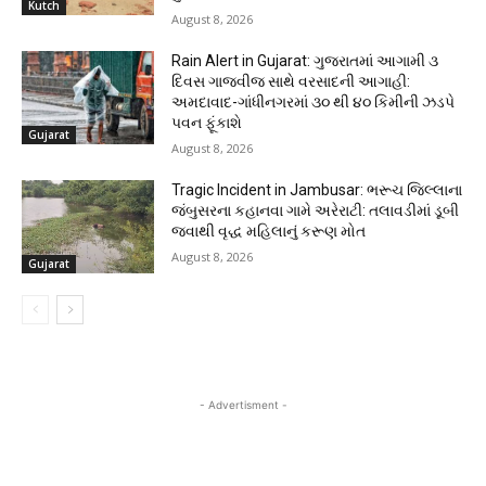
Kutch
August 8, 2026
Rain Alert in Gujarat: ગુજરાતમાં આગામી ૩
દિવસ ગાજવીજ સાથે વરસાદની આગાહી:
અમદાવાદ-ગાંધીનગરમાં ૩૦ થી ૪૦ કિમીની ઝડપે
પવન ફૂંકાશે
Gujarat
August 8, 2026
Tragic Incident in Jambusar: ભરૂચ જિલ્લાના
જંબુસરના કહાનવા ગામે અરેરાટી: તલાવડીમાં ડૂબી
જવાથી વૃદ્ધ મહિલાનું કરૂણ મોત
August 8, 2026
Gujarat
- Advertisment -