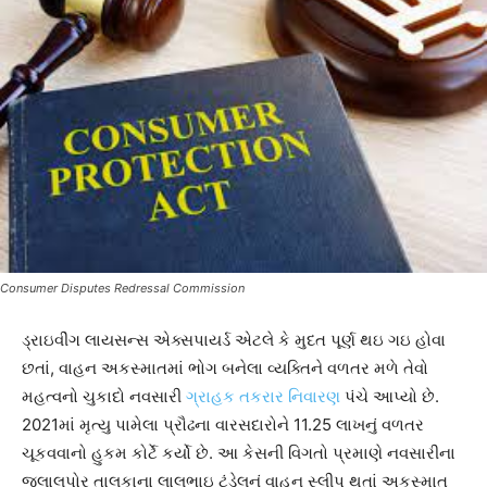
Consumer Disputes Redressal Commission
ડ્રાઇવીંગ લાયસન્સ એક્સપાયર્ડ એટલે કે મુદત પૂર્ણ થઇ ગઇ હોવા
છતાં, વાહન અકસ્માતમાં ભોગ બનેલા વ્યક્તિને વળતર મળે તેવો
મહત્વનો ચુકાદો નવસારી
ગ્રાહક તકરાર નિવારણ
પંચે આપ્યો છે.
2021માં મૃત્યુ પામેલા પ્રૌઢના વારસદારોને 11.25 લાખનું વળતર
ચૂકવવાનો હુકમ કોર્ટે કર્યો છે. આ કેસની વિગતો પ્રમાણે નવસારીના
જલાલપોર તાલુકાના લાલુભાઇ ટંડેલનું વાહન સ્લીપ થતાં અકસ્માત