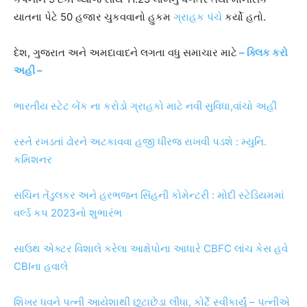
યાતના પેટે 50 હજાર ચુકવવાનો હુકમ
ગ્રાહક પંચે
કર્યો હતો.
દેશ, ગુજરાત અને અમદાવાદને લગતા વધુ સમાચાર માટે
– ક્લિક કરો
અહી –
ભારતીય સ્ટેટ બેંક ના કરોડો ગ્રાહકો માટે નવી સુવિધા,વાંચો અહીં
રસ્તે રખડતાં ઢોરને અટકાવવા હજી ધીરજ રાખવી પડશે : મ્યુનિ.
કમિશનર
સચિન તેંડુલકર અને હરભજન સિંહની કોમેન્ટરી : મોદી સ્ટેડિયમમાં
વર્લ્ડ કપ 2023નો શુભારંભ
સાઉથ એક્ટર વિશાલે કરેલા આક્ષેપોના આધારે CBFC લાંચ કેસ હવે
CBIના હવાલે
શિખર ધવને પત્ની આયેશાથી છૂટાછેડા લીધા, કોર્ટે સ્વીકાર્યું – પત્નીએ