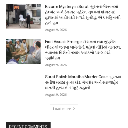
Bizarre Mystery in Surat: સુરતના ભેસ્તાનમાં
હેલ્મેટ અને રેનકોટ પહેરેલ યુવકનો શંકાસ્પદ
હાલતમાં ખાડીમાંથી મળ્યો મૃતદેહ, એક મહિનાથી
હતો ગુમ
August 9, 2026
First Visuals Emerge: ઈરાનના નવા સુપ્રીમ
લીડર મોજતબા ખામેનીનો પહેલો વીડિયો વાયરલ,
સ્વાસ્થ્ય વિશેની તમામ અટકળો પર લાગ્યો
પૂર્ણવિરામ
August 9, 2026
Surat Satish Maratha Murder Case: સુરતમાં
સતીશ મરાઠા હત્યાકાંડ, ગેંગવોર અને સરાજાહેર
ઘાતકી હત્યાની સંપૂર્ણ કહાની
August 9, 2026
Load more
RECENT COMMENTS