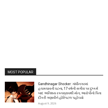
MOST POPULAR
Gandhinagar Shocker: ગાંધીનગરમાં
હચમચાવતી ઘટના, 17 વર્ષની સગીરા પર દુષ્કર્મ
બાદ અતિશય રક્તસ્રાવથી મોત, આરોપીનો પિતા
દીકરી ગણાવીને હોસ્પિટલ પહોંચ્યો
August 9, 2026