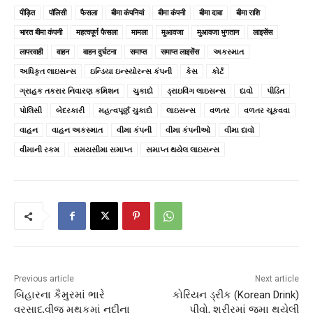
पीड़ित
पॉलिसी
फैसला
बीमा कंपनियां
बीमा कंपनी
बीमा दावा
बीमा राशि
भारत बीमा कंपनी
महत्वपूर्ण फैसला
मामला
मुआवजा
मुआवजा भुगतान
लाइसेंस
लापरवाही
वाहन
वाहन दुर्घटना
समाप्त
समाप्त लाइसेंस
અકસ્માત
અધિકૃત લાઇસન્સ
ઇન્ડિયા ઇન્સ્યોરન્સ કંપની
કેસ
કોર્ટ
ગ્રાહક તકરાર નિવારણ કમિશન
ચુકાદો
ડ્રાઇવિંગ લાઇસન્સ
દાવો
પીડિત
પોલિસી
બેદરકારી
મહત્વપૂર્ણ ચુકાદો
લાઇસન્સ
વળતર
વળતર ચૂકવવા
વાહન
વાહન અકસ્માત
વીમા કંપની
વીમા કંપનીઓ
વીમા દાવો
વીમાની રકમ
સમયસીમા સમાપ્ત
સમાપ્ત થયેલ લાઇસન્સ
Previous article
Next article
બિહારના કૈમુરમાં ભારે
કોરિયન ડ્રીંક (Korean Drink)
વરસાદ,વીજ મથકમાં નદીના
પીવો, શરીરમાં જમા થયેલી