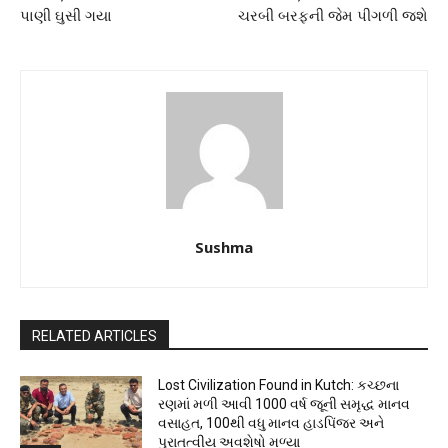
પાણી ઘુસી ગયા
ચરબી બરફની જેમ પીગળી જશે
Sushma
RELATED ARTICLES
Lost Civilization Found in Kutch: કચ્છના
રણમાં મળી આવી 1000 વર્ષ જૂની સમૃદ્ધ માનવ
વસાહત, 100થી વધુ માનવ હાડપિંજર અને
પુરાતત્વીય અવશેષો મળ્યા