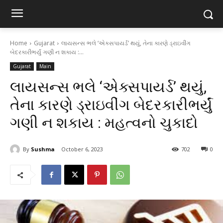
Home
Gujarat
લાયસન્સ ભલે ‘એક્સપાયર્ડ’ થયું, તેના કારણે ડ્રાઇવીંગ
બેદરકારીભર્યું ગણી ન શકાય :...
Gujarat
Main
લાયસન્સ ભલે ‘એક્સપાયર્ડ’ થયું,
તેના કારણે ડ્રાઇવીંગ બેદરકારીભર્યું
ગણી ન શકાય : મહત્વનો ચુકાદો
By
Sushma
October 6, 2023
702
0