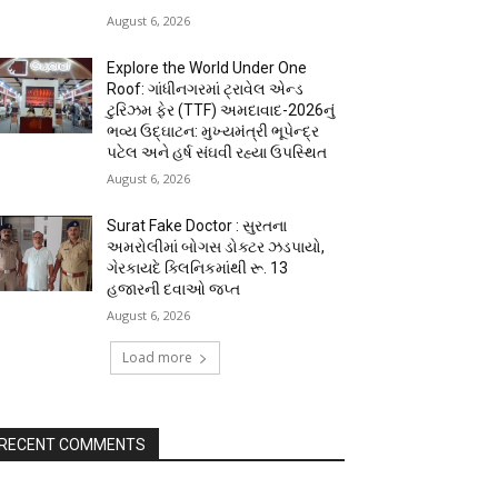
August 6, 2026
Explore the World Under One
Roof: ગાંધીનગરમાં ટ્રાવેલ એન્ડ
ટુરિઝમ ફેર (TTF) અમદાવાદ-2026નું
ભવ્ય ઉદ્ઘાટન: મુખ્યમંત્રી ભૂપેન્દ્ર
પટેલ અને હર્ષ સંઘવી રહ્યા ઉપસ્થિત
August 6, 2026
Surat Fake Doctor : સુરતના
અમરોલીમાં બોગસ ડોક્ટર ઝડપાયો,
ગેરકાયદે ક્લિનિકમાંથી રૂ. 13
હજારની દવાઓ જપ્ત
August 6, 2026
Load more
RECENT COMMENTS