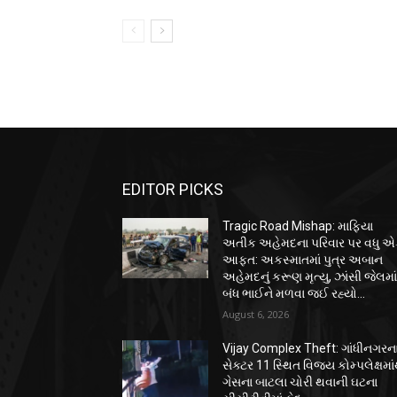
EDITOR PICKS
Tragic Road Mishap: માફિયા
અતીક અહેમદના પરિવાર પર વધુ 
આફત: અકસ્માતમાં પુત્ર અબાન
અહેમદનું કરૂણ મૃત્યુ, ઝાંસી જેલમા
બંધ ભાઈને મળવા જઈ રહ્યો...
August 6, 2026
Vijay Complex Theft: ગાંધીનગરન
સેક્ટર 11 સ્થિત વિજય કોમ્પલેક્ષમા
ગેસના બાટલા ચોરી થવાની ઘટના