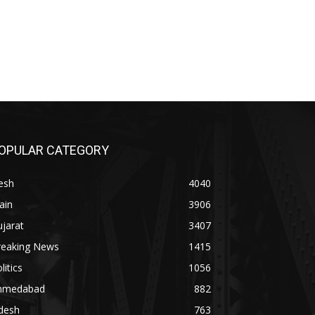
OPULAR CATEGORY
esh
4040
ain
3906
jarat
3407
reaking News
1415
litics
1056
hmedabad
882
desh
763