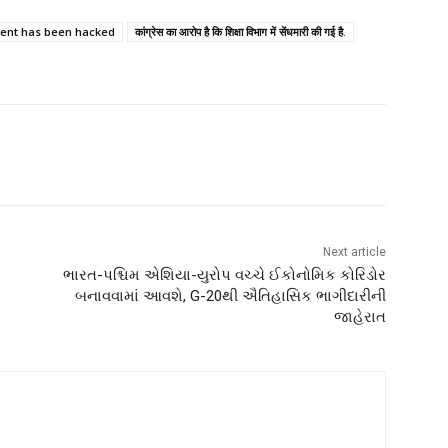
ment has been hacked
कांग्रेस का आरोप है कि शिक्षा विभाग में सेंधमारी की गई है.
Next article
ભારત-પશ્ચિમ એશિયા-યુરોપ વચ્ચે ઈકોનોમિક કોરિડોર
બનાવવામાં આવશે, G-20થી ઐતિહાસિક ભાગીદારીની
જાહેરાત