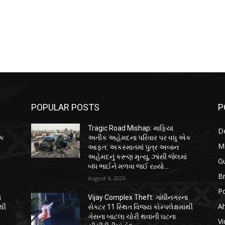
POPULAR POSTS
P
Tragic Road Mishap: માફિયા
D
એક
અતીક અહેમદના પરિવાર પર વધુ એક
M
આફત: અકસ્માતમાં પુત્ર અબાન
ં
અહેમદનું કરૂણ મૃત્યુ, ઝાંસી જેલમાં
Gu
બંધ ભાઈને મળવા જઈ રહ્યો...
B
August 6, 2026
Po
ા
Vijay Complex Theft: ગાંધીનગરના
A
ંથી
સેક્ટર 11 સ્થિત વિજય કોમ્પલેક્ષમાંથી
ગેસના બાટલા ચોરી થવાની ઘટના
Vi