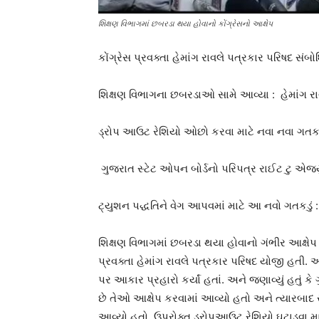
શિક્ષણ વિભાગમાં છબરડા થયા હોવાનો કોંગ્રેસનો આક્ષેપ
કોંગ્રેસ પ્રવક્તા હેમાંગ રાવલે પત્રકાર પરિષદ સંબો
શિક્ષણ વિભાગના છબરડાઓ સામે આવ્યા : હેમાં
ડ્રોપ આઉટ રેશિયો ઓછો કરવા માટે નવા નવા ગતકડ
ગુજરાત સ્ટેટ ઓપન બોર્ડનો પરિપત્ર રાઈટ ટુ એજ્
ટ્યુશન પદ્ધતિને વેગ આપવમાં માટે આ નવો ગતકડું :
શિક્ષણ વિભાગમાં છબરડા થયા હોવાનો ગંભીર આક્ષે
પ્રવક્તા હેમાંગ રાવલે પત્રકાર પરિષદ યોજી હતી. 
પર આકાર પ્રહારો કર્યાં હતાં. અને જણાવ્યું હતું
છે તેઓ આક્ષેપ કરવામાં આવ્યો હતો અને ત્યારબાદ સ
આવ્યો હતો. ઉપરોક્ત ડ્રોપઆઉટ રેશિયો ઘટાડવા મા