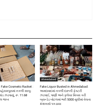
Ahmedabad
Fake Cosmetic Racket :
Fake Liquor Busted in Ahmedabad:
ેરામપુરામાં નકલી સાબુ-
અમદાવાદમાં નકલી દારૂની ફેક્ટરી
ાંડ ઝડપાયું, રૂ. 11.68
ઝડપાઈ, પાણી અને ફ્લેવર મિક્સ કરી
ાલ જપ્ત
બ્રાન્ડેડ બોટલમાં ભરી ₹5000 સુધીમાં વેચતા
4 શખસો પકડાયા