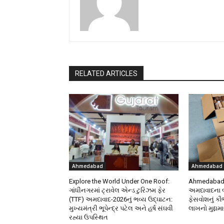
RELATED ARTICLES
Ahmedabad
Ahmedabad
Explore the World Under One Roof:
Ahmedabad 
ગાંધીનગરમાં ટ્રાવેલ એન્ડ ટુરિઝમ ફેર
અમદાવાદના બહ
(TTF) અમદાવાદ-2026નું ભવ્ય ઉદ્ઘાટન:
ફેસવોશનું કૌભ
મુખ્યમંત્રી ભૂપેન્દ્ર પટેલ અને હર્ષ સંઘવી
લાખનો મુદ્દામ
રહ્યા ઉપસ્થિત