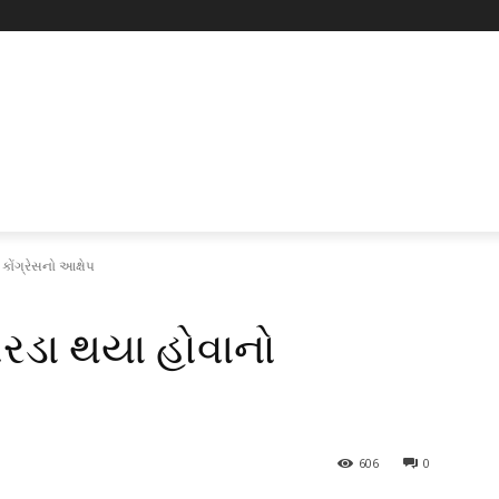
કોંગ્રેસનો આક્ષેપ
બરડા થયા હોવાનો
606
0