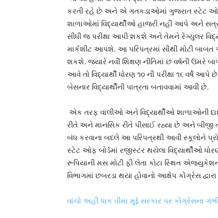
કરતી રહે છે અને એ ગતકડાઓમાં ગુજરાત સ્ટેટ ઓપ
શાળાઓમાં વિદ્યાર્થીઓ હાજરી નહી આપે અને સત્ર
સીધી જ પરીક્ષા આપી શકશે અને તેમને રેગ્યુલર વિદ્
માર્કશીટ આપશે. આ પરિપત્રમાં સૌથી મોટી બાબત એ છે
શકશે. જ્યારે નવી શિક્ષણ નીતિમાં છ વર્ષની ઉંમરે બ
આવે તો વિદ્યાર્થી ધોરણ ૧૦ ની પરીક્ષા ૧૬ વર્ષે આપે છ
બેસનાર વિદ્યાર્થીની પાત્રતા બતાવવામાં આવી છે.
એક તરફ વાલીઓ અને વિદ્યાર્થીઓ શાળાઓની દાદાગ
રીતે અને માનસિક રીતે પીસાઈ રહ્યા છે અને બીજી 
બંધ કરવાના બદલે આ પરિપત્રથી આવી સ્કૂલોને પ્ર
સ્ટેટ ઓફ બોર્ડમાં રજીસ્ટર થયેલા વિદ્યાર્થીઓ ધ
રૂપિયાની મસ મોટી ફી લેતા કોટા સ્થિત એજ્યુકેશન
વિભાગમાં છબરડા થયા હોવાનો આક્ષેપ કોંગ્રેસ દ્વારા
વાંચો અહીં પાક વીમા મુદ્દે સરકાર પર કોંગ્રેસના ગંભ