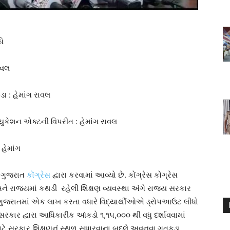
ધિ
ગ રાવલ
ા : હેમાંગ રાવલ
યુકેશન એક્ટની વિપરીત : હેમાંગ રાવલ
 હેમાંગ
પ ગુજરાત
કોંગ્રેસ
દ્વારા કરવામાં આવ્યો છે. કોંગ્રેસ કોંગ્રેસ
અને રાજ્યમાં કથડી રહેલી શિક્ષણ વ્યવસ્થા અંગે રાજ્ય સરકાર
 કે ગુજરાતમાં એક લાખ કરતા વધારે વિદ્યાર્થીઓએ ડ્રોપઆઉટ લીધો
રકાર દ્વારા આધિકારીક આંકડો ૧,૧૫,૦૦૦ થી વધુ દર્શાવવામાં
ટે સરકાર શિક્ષણનું સ્થળ સુધારવાના બદલે અવનવા ગતકડા