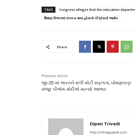
TAGS
Congress alleges that the education depart
શિક્ષણ વિભાગમાં છબરડા થયા હોવાનો કોંગ્રેસનો આક્ષેપ
Share
Previous article
જી-20 માં ભારતને મળી મોટી સફળતા, ઘોષણાપત્ર
મંજૂર પીએમ મોદીએ માન્યો આભાર
Dipen Trivedi
http://vrlivegujarat.com