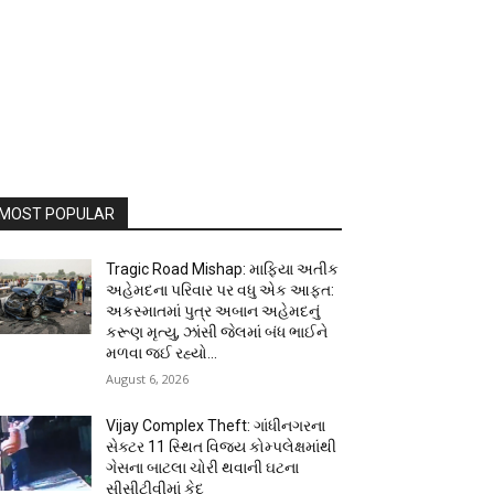
MOST POPULAR
Tragic Road Mishap: માફિયા અતીક
અહેમદના પરિવાર પર વધુ એક આફત:
અકસ્માતમાં પુત્ર અબાન અહેમદનું
કરૂણ મૃત્યુ, ઝાંસી જેલમાં બંધ ભાઈને
મળવા જઈ રહ્યો...
August 6, 2026
Vijay Complex Theft: ગાંધીનગરના
સેક્ટર 11 સ્થિત વિજય કોમ્પલેક્ષમાંથી
ગેસના બાટલા ચોરી થવાની ઘટના
સીસીટીવીમાં કેદ