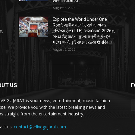
સીસીટીવીમાં કેદ
August 6, 2026
Explore the World Under One
Roof: ગાંધીનગરમાં ટ્રાવેલ એન્ડ
ું
ટુરિઝમ ફેર (TTF) અમદાવાદ-2026નું
ભવ્ય ઉદ્ઘાટન: મુખ્યમંત્રી ભૂપેન્દ્ર
ત
પટેલ અને હર્ષ સંઘવી રહ્યા ઉપસ્થિત
August 6, 2026
OUT US
F
IVE GUJARAT is your news, entertainment, music fashion
ite. We provide you with the latest breaking news and
os straight from the entertainment industry.
act us:
contact@vrlivegujarat.com