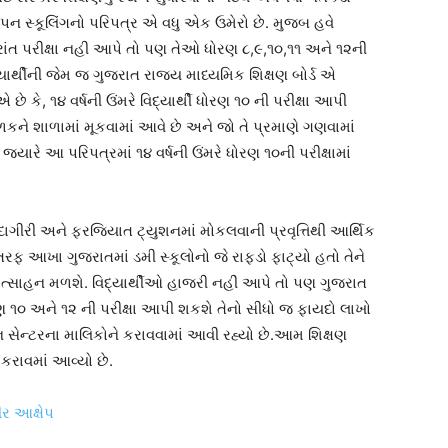
ન સ્કૂલિંગનો પરિપત્ર એ વધુ એક ઉમેરો છે. મુજબ હવે
ાંત પરીક્ષા નહી આપે તો પણ તેઓ ધોરણ ૮,૯,૧૦,૧૧ અને ૧૨ની
યાર્થીની જેમ જ ગુજરાત રાજ્ય માધ્યમિક શિક્ષણ બોર્ડ એ
 કે, ૧૪ વર્ષની ઉંમરે વિદ્યાર્થી ધોરણ ૧૦ ની પરીક્ષા આપી
ાળકને શાળામાં મૂકવામાં આવે છે અને જો તે પ્રમાણે ગણવામાં
ે જ્યારે આ પરિપત્રમાં ૧૪ વર્ષની ઉંમરે ધોરણ ૧૦ની પરીક્ષામાં
ીરી અને ફરજિયાત ટ્યુશનમાં મોકલવાની પ્રવૃત્તિથી આર્થિક
તરફ આખા ગુજરાતમાં ડમી સ્કૂલોનો જે રાફડો ફાટ્યો હતો તેને
ોત્સાહન મળશે. વિદ્યાર્થીઓ હાજરી નહીં આપે તો પણ ગુજરાત
ોરણ ૧૦ અને ૧૨ ની પરીક્ષા આપી શકશે તેનો સીધો જ ફાયદો લાખો
 સેન્ટરના માલિકોને કરાવવામાં આવી રહ્યો છે.આમ શિક્ષણ
 કરાવમાં આવ્યો છે.
ીર આક્ષેપ