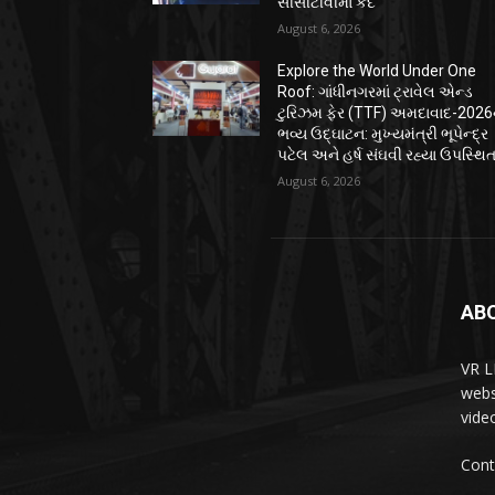
સીસીટીવીમાં કેદ
August 6, 2026
Explore the World Under One
Roof: ગાંધીનગરમાં ટ્રાવેલ એન્ડ
ટુરિઝમ ફેર (TTF) અમદાવાદ-2026ન
ભવ્ય ઉદ્ઘાટન: મુખ્યમંત્રી ભૂપેન્દ્ર
પટેલ અને હર્ષ સંઘવી રહ્યા ઉપસ્થિ
August 6, 2026
AB
VR L
webs
vide
Cont